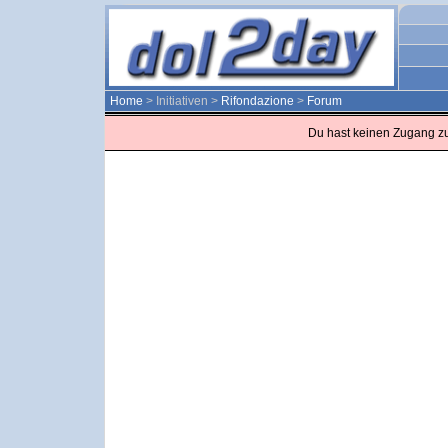
Home
> Initiativen >
Rifondazione
>
Forum
Du hast keinen Zugang z