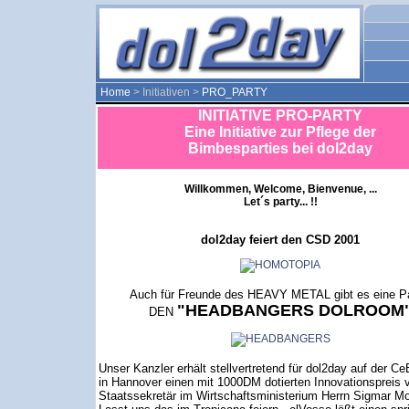
Home
> Initiativen >
PRO_PARTY
INITIATIVE PRO-PARTY
Eine Initiative zur Pflege der
Bimbesparties bei dol2day
Willkommen, Welcome, Bienvenue, ...
Let´s party... !!
dol2day feiert den CSD 2001
Auch für Freunde des HEAVY METAL gibt es eine Pa
"HEADBANGERS DOLROOM
DEN
Unser Kanzler erhält stellvertretend für dol2day auf der C
in Hannover einen mit 1000DM dotierten Innovationspreis
Staatssekretär im Wirtschaftsministerium Herrn Sigmar Mo