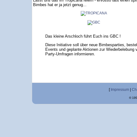
Lasst uns das im Tropicana feiern - elVosso läßt einen spr
Bimbes hat er ja jetzt genug...
Das kleine Arschloch führt Euch ins GBC !
Diese Initiative soll über neue Bimbesparties, best
Events und geplante Aktionen zur Wiederbelebung v
Party-Umfragen informieren.
[
Impressum
|
Ch
© 199