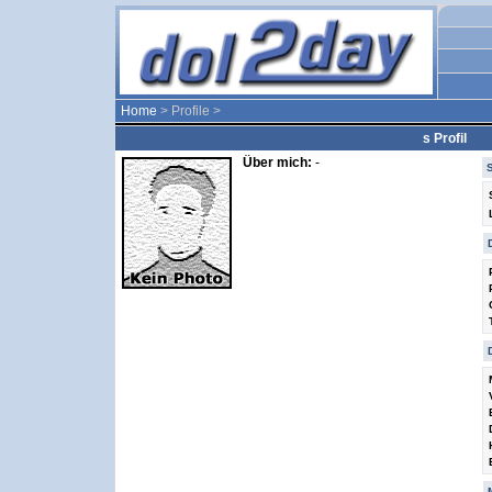
Home
> Profile >
s Profil
Über mich:
-