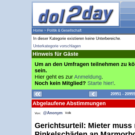
Home
>
Politik & Gesellschaft
In dieser Kategorie existieren keine Unterbereiche.
Unterkategorie vorschlagen
Hinweis für Gäste
Um an den Umfragen teilnehmen zu k
sein.
Hier geht es zur
Anmeldung
.
Noch kein Mitglied?
Starte hier!
.
20951 - 2095
Abgelaufene Abstimmungen
@Anonym
Von:
Gerichtsurteil: Mieter muss 
Pinkelschäden an Marmorbo