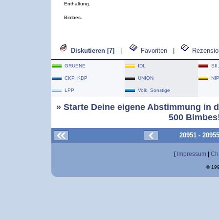
Enthaltung.
Bimbes.
Diskutieren [7]
|
Favoriten
|
Rezensio
GRUENE
IDL
SII
CKP, KDP
UNION
NI
LPP
Volk, Sonstige
» Starte Deine eigene Abstimmung in d
500 Bimbes!
20951 - 2095
[
Impressum
|
Ch
© 199