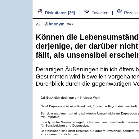
Diskutieren [25]
|
Favoriten
|
Rezensi
@Anonym
Von:
Können die Lebensumstände
derjenige, der darüber nich
fällt, als unsensibel erschei
Derartigen Äußerungen bin ich öfters 
Gestimmten wird bisweilen vorgehalten
Durchblick durch die gegenwärtigen Ver
Ja! Guck dich doch nur um in dieser Welt!
Nein! Depression ist eine Krankheit, für die die Psychiatrie zuständig 
Sensible reagieren auf eine schwierige Umwelt nicht mit Depression
mit Empathie.
Eine typische Novemberfrage! Es kommen auch mal wieder bessere 
für Sensibelchen und Depressive.
Depressionen sind nicht Reaktion auf äußere Umstände, sondern res
aus inneren Einstellungen.