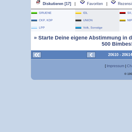
Diskutieren [17]
|
Favoriten
|
Rezensi
GRUENE
IDL
SII
CKP, KDP
UNION
NI
LPP
Volk, Sonstige
» Starte Deine eigene Abstimmung in d
500 Bimbes!
20610 - 2061
[
Impressum
|
Ch
© 199