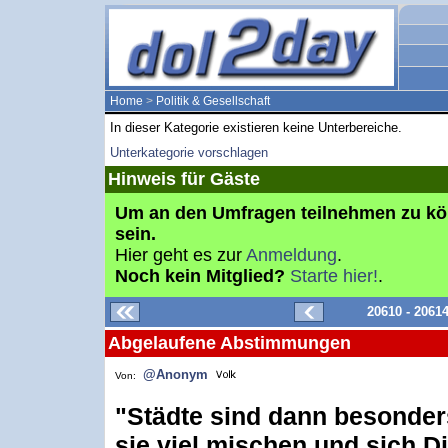
Home
>
Politik & Gesellschaft
In dieser Kategorie existieren keine Unterbereiche.
Unterkategorie vorschlagen
Hinweis für Gäste
Um an den Umfragen teilnehmen zu k
sein.
Hier geht es zur
Anmeldung
.
Noch kein Mitglied?
Starte hier!
.
20610 - 2061
Abgelaufene Abstimmungen
@Anonym
Von:
"Städte sind dann besonder
sie viel mischen und sich D