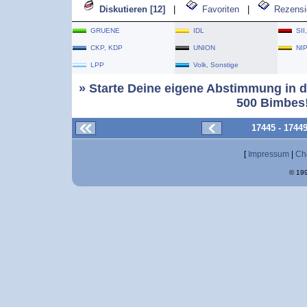
Diskutieren [12]
|
Favoriten
|
Rezensi
GRUENE
IDL
SII
CKP, KDP
UNION
NI
LPP
Volk, Sonstige
» Starte Deine eigene Abstimmung in d
500 Bimbes!
17445 - 1744
[
Impressum
|
Ch
© 199