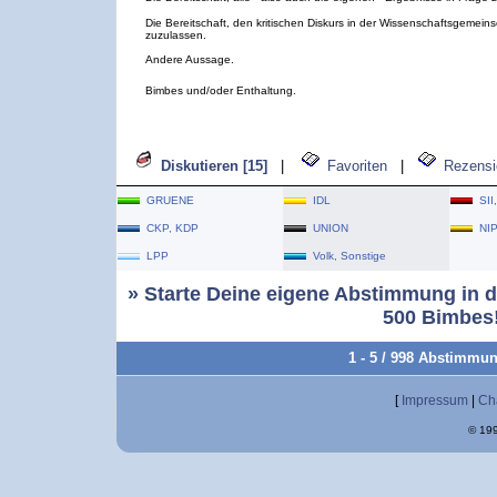
Die Bereitschaft, den kritischen Diskurs in der Wissenschaftsgemeins
zuzulassen.
Andere Aussage.
Bimbes und/oder Enthaltung.
Diskutieren [15]
|
Favoriten
|
Rezensi
GRUENE
IDL
SII
CKP, KDP
UNION
NI
LPP
Volk, Sonstige
» Starte Deine eigene Abstimmung in d
500 Bimbes!
1 - 5 / 998 Abstimmu
[
Impressum
|
Ch
© 199