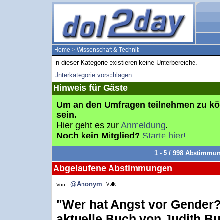
Home
>
Wissenschaft & Technik
In dieser Kategorie existieren keine Unterbereiche.
Unterkategorie vorschlagen
Hinweis für Gäste
Um an den Umfragen teilnehmen zu k
sein.
Hier geht es zur
Anmeldung
.
Noch kein Mitglied?
Starte hier!
.
1 - 5 / 998 Abstimmu
Abgelaufene Abstimmungen
@Anonym
Von:
"Wer hat Angst vor Gender?
aktuelle Buch von Judith But