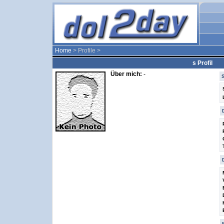
Home
> Profile >
s Profil
Über mich:
-