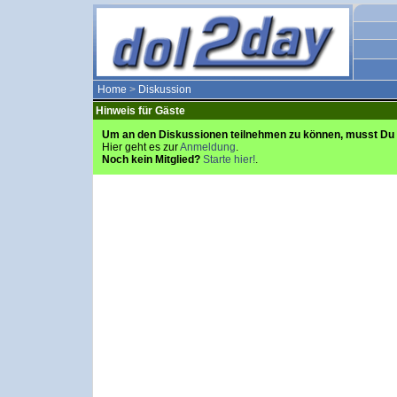
Home
>
Diskussion
Hinweis für Gäste
Um an den Diskussionen teilnehmen zu können, musst Du 
Hier geht es zur
Anmeldung
.
Noch kein Mitglied?
Starte hier!
.