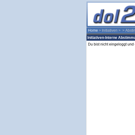
Home
> Initiativen >
> Abst
Initiativen-Interne Abstim
Du bist nicht eingeloggt un