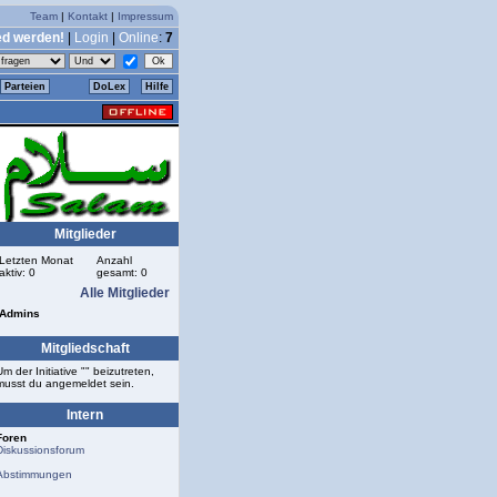
Team
|
Kontakt
|
Impressum
ed werden!
|
Login
|
Online
:
7
Parteien
DoLex
Hilfe
Mitglieder
Letzten Monat
Anzahl
aktiv: 0
gesamt: 0
Alle Mitglieder
Admins
Mitgliedschaft
Um der Initiative "" beizutreten,
musst du angemeldet sein.
Intern
Foren
Diskussionsforum
Abstimmungen