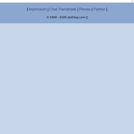
[
Impressum
|
Chat-Transkripte
|
Presse
|
Partner
]
© 1999 - 2026 dol2day.com ()