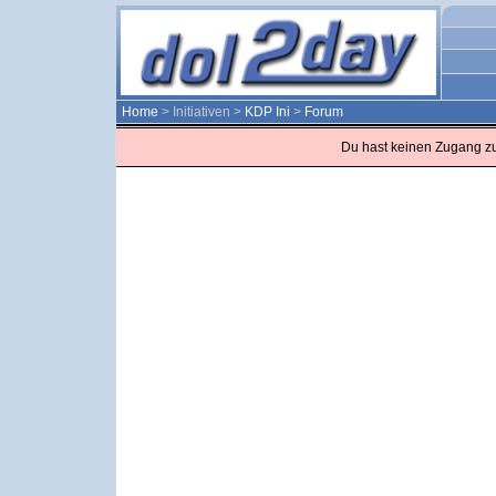
Home
> Initiativen >
KDP Ini
>
Forum
Du hast keinen Zugang z