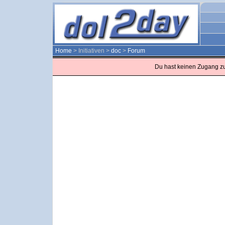
Home
> Initiativen >
doc
>
Forum
Du hast keinen Zugang z