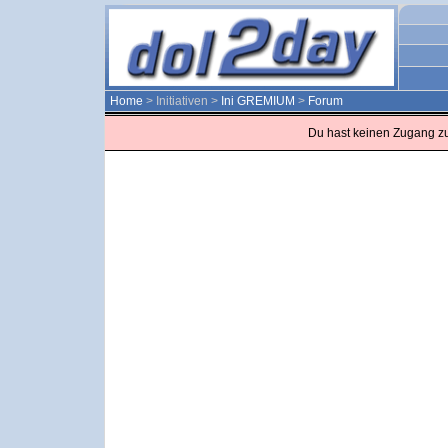
Home
> Initiativen >
Ini GREMIUM
>
Forum
Du hast keinen Zugang z