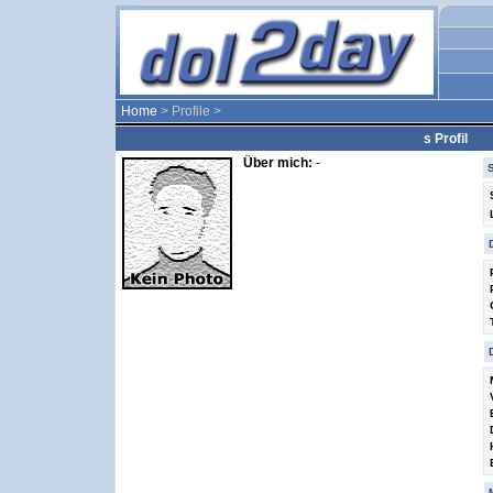
Home
> Profile >
s Profil
Über mich:
-