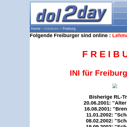
Home
> Initiativen >
Freiburg
Folgende Freiburger sind online :
Lehm
F R E I B 
INI für Freibur
Bisherige RL-Tr
20.06.2001: "Alte
16.08.2001: "Bre
11.01.2002: "Sch
08.02.2002: "Sch
19.09.2002: "Sch