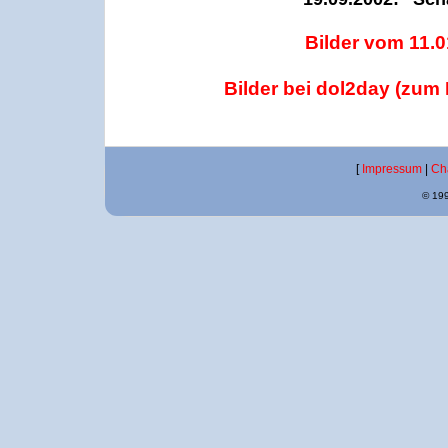
Bilder vom 11.
Bilder bei dol2day (zu
[
Impressum
|
Ch
© 199