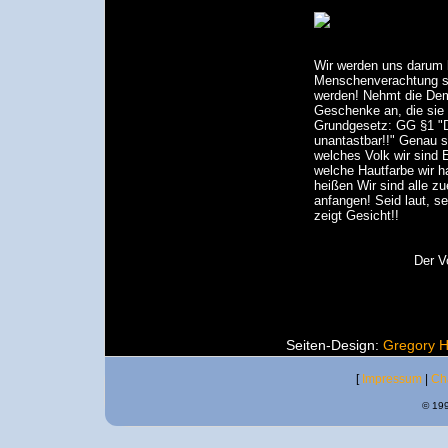
Wir werden uns darum 
Menschenverachtung so
werden! Nehmt die Demo
Geschenke an, die sie 
Grundgesetz: GG §1 "
unantastbar!!" Genau so
welches Volk wir sind 
welche Hautfarbe wir ha
heißen Wir sind alle zu
anfangen! Seid laut, s
zeigt Gesicht!!
Der V
Seiten-Design:
Gregory 
[
Impressum
|
Ch
© 199