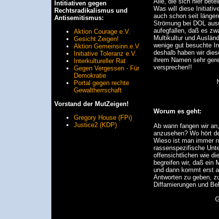
Alle, die sich hier bete
Intitiativen gegen
Was will diese Initiati
Rechtsradikalismus und
auch schon seit länger
Antisemitismus:
Strömung bei DOL ausn
aufegfallen, daß es zwa
Aktion Courage e.V.
Multikultur und Ausländ
Gesicht Zeigen!
wenige gut besuchte In
Aktion Gemeinsinn.e.V.
deshalb haben wir diese
Initiative Toleranz e.V.
ihrem Namen sehr gere
Interkultureller Rat
versprechen!!
Gegen Vergessen - Für
Demokratie
Portal gegen rechte
Gewaltherrschaft
Vorstand der MutZeigen!
Worum es geht:
Gregory House (FPi)
Justice2 (KDP)
Ab wann fangen wir an
anzusehen? Wo hört der
Wieso ist man immer n
rassenspezifische Unte
offensichtlichen wie d
begreifen wir, daß ein
und dann kommt erst al
Antworten zu geben, zu
Diffamierungen und Bel
G