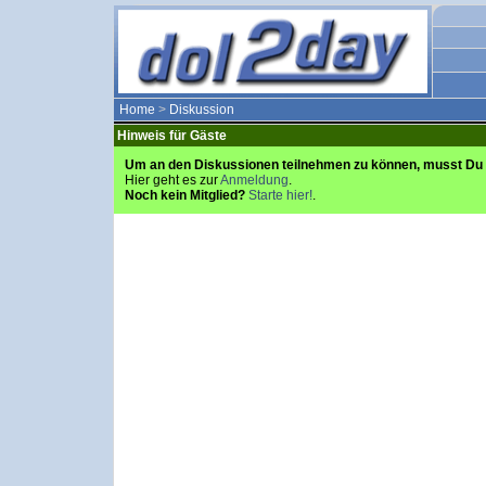
Home
>
Diskussion
Hinweis für Gäste
Um an den Diskussionen teilnehmen zu können, musst Du 
Hier geht es zur
Anmeldung
.
Noch kein Mitglied?
Starte hier!
.