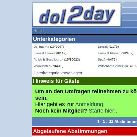
Home
Unterkategorien
Dol-Interna
(
10
/2097)
Doliszit
(
0
/179)
Klima & Umwelt
(
0
/149)
Kultur & Medien
(
1
/2609)
Politik & Gesellschaft
(
15
/36023)
Spaß
(
0
/479)
Vermischtes
(
7
/6413)
Wirtschaft & Arbeit
(
0
/14899
Unterkategorie vorschlagen
Hinweis für Gäste
Um an den Umfragen teilnehmen zu k
sein.
Hier geht es zur
Anmeldung
.
Noch kein Mitglied?
Starte hier!
.
1 - 5 / 33 Abstimmu
Abgelaufene Abstimmungen