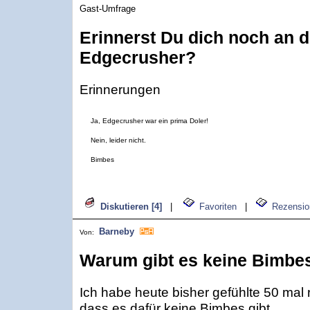
Gast-Umfrage
Erinnerst Du dich noch an 
Edgecrusher?
Erinnerungen
Ja, Edgecrusher war ein prima Doler!
Nein, leider nicht.
Bimbes
Diskutieren [4]
|
Favoriten
|
Rezensio
Barneby
Von:
Warum gibt es keine Bimbe
Ich habe heute bisher gefühlte 50 mal r
dass es dafür keine Bimbes gibt.