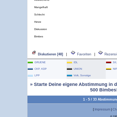
Mangelhaft
Schlecht
Hetze
Diskussion
Bimbes
Diskutieren [48]
|
Favoriten
|
Rezensi
GRUENE
IDL
SII
CKP, KDP
UNION
NI
LPP
Volk, Sonstige
» Starte Deine eigene Abstimmung in d
500 Bimbes!
1 - 5 / 33 Abstimmu
[
Impressum
|
Ch
© 199