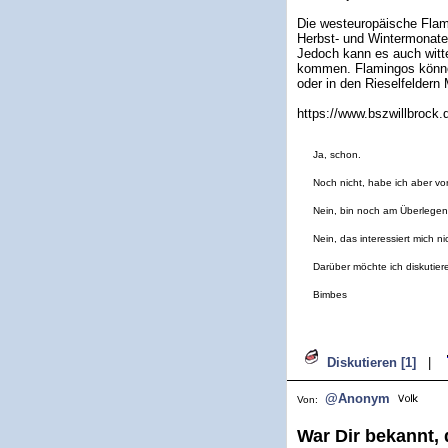
Die westeuropäische Flami
Herbst- und Wintermonate
Jedoch kann es auch witt
kommen. Flamingos könne
oder in den Rieselfeldern
https://www.bszwillbrock.
Ja, schon.
Noch nicht, habe ich aber vor
Nein, bin noch am Überlegen
Nein, das interessiert mich ni
Darüber möchte ich diskutier
Bimbes
Diskutieren [1]
|
@Anonym
Von:
War Dir bekannt,