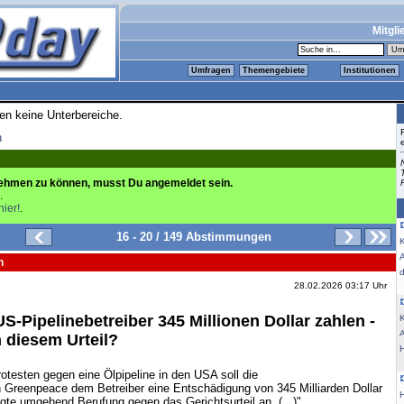
Mitgli
Umfragen
Themengebiete
Institutionen
ren keine Unterbereiche.
n
ehmen zu können, musst Du angemeldet sein.
.
hier!
.
16 - 20 / 149 Abstimmungen
K
n
28.02.2026 03:17 Uhr
S-Pipelinebetreiber 345 Millionen Dollar zahlen -
K
 diesem Urteil?
testen gegen eine Ölpipeline in den USA soll die
 Greenpeace dem Betreiber eine Entschädigung von 345 Milliarden Dollar
te umgehend Berufung gegen das Gerichtsurteil an. (...)"