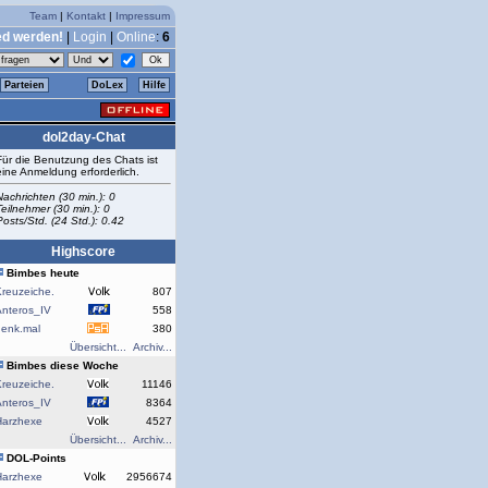
Team
|
Kontakt
|
Impressum
ed werden!
|
Login
|
Online
:
6
Parteien
DoLex
Hilfe
dol2day-Chat
Für die Benutzung des Chats ist
eine Anmeldung erforderlich.
Nachrichten (30 min.): 0
Teilnehmer (30 min.): 0
Posts/Std. (24 Std.): 0.42
Highscore
Bimbes heute
reuzeiche.
807
Anteros_IV
558
denk.mal
380
Übersicht...
Archiv...
Bimbes diese Woche
reuzeiche.
11146
Anteros_IV
8364
Harzhexe
4527
Übersicht...
Archiv...
DOL-Points
Harzhexe
2956674