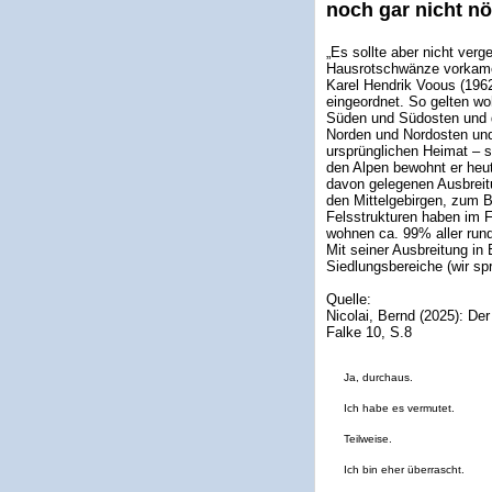
noch gar nicht n
„Es sollte aber nicht ver
Hausrotschwänze vorkamen
Karel Hendrik Voous (196
eingeordnet. So gelten wo
Süden und Südosten und d
Norden und Nordosten und
ursprünglichen Heimat – s
den Alpen bewohnt er heu
davon gelegenen Ausbreitu
den Mittelgebirgen, zum Be
Felsstrukturen haben im 
wohnen ca. 99% aller run
Mit seiner Ausbreitung in
Siedlungsbereiche (wir s
Quelle:
Nicolai, Bernd (2025): De
Falke 10, S.8
Ja, durchaus.
Ich habe es vermutet.
Teilweise.
Ich bin eher überrascht.