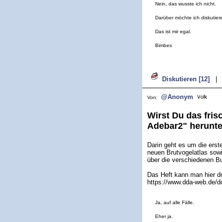
Nein, das wusste ich nicht.
Darüber möchte ich diskutier
Das ist mir egal.
Bimbes
Diskutieren [12]
|
@Anonym
Von:
Wirst Du das fris
Adebar2" herunte
Darin geht es um die ers
neuen Brutvogelatlas sow
über die verschiedenen Bu
Das Heft kann man hier d
https://www.dda-web.de/do
Ja, auf alle Fälle.
Eher ja.