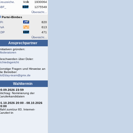
reuzeiche.
1930064
SBF_
1275549
Übersicht...
Partei-Bimbes
Pi
820
PsA
613
KDP
471
Übersicht...
Ansprechpartner
Initiativen gründen:
Moderatoren
Beschwerden über Doler:
Schiedsgericht
Sonstige Fragen und Hinweise an
die Betreiber:
dol2day-team@gmx.de
Wahltermin
20.09.2026 23:59
Stichtag: Nominierung der
Kanzlerkandidaten
01.10.2026 20:00 - 08.10.2026
20:00
Wahl zum/zur 83. Internet-
Kanzler/-in