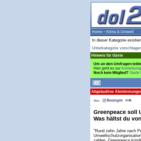
Home
>
Klima & Umwelt
In dieser Kategorie existie
Unterkategorie vorschlage
Hinweis für Gäste
Um an den Umfragen teiln
Hier geht es zur
Anmeldung
Noch kein Mitglied?
Starte 
Abgelaufene Abstimmunge
@Anonym
Von:
Greenpeace soll U
Was hältst du von
"Rund zehn Jahre nach Pro
Umweltschutzorganisation
zahlen. Greenpeace kündig