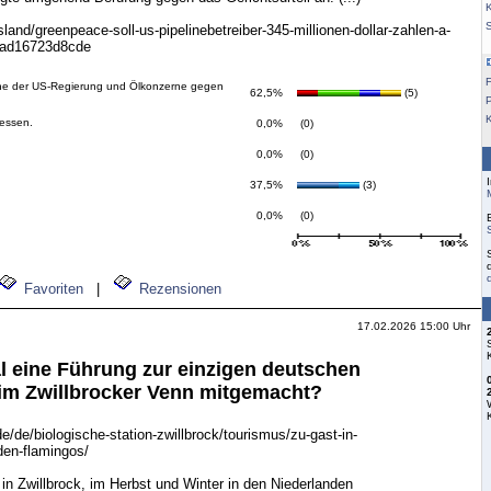
K
land/greenpeace-soll-us-pipelinebetreiber-345-millionen-dollar-zahlen-a-
-ad16723d8cde
F
he der US-Regierung und Ölkonzerne gegen
62,5%
(5)
messen.
0,0%
(0)
0,0%
(0)
37,5%
(3)
0,0%
(0)
Favoriten
|
Rezensionen
17.02.2026 15:00 Uhr
 eine Führung zur einzigen deutschen
im Zwillbrocker Venn mitgemacht?
e/de/biologische-station-zwillbrock/tourismus/zu-gast-in-
den-flamingos/
n Zwillbrock, im Herbst und Winter in den Niederlanden