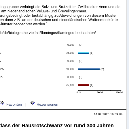
ngogruppe verbringt die Balz- und Brutzeit im Zwillbrocker Venn und die
 am niederländischen Veluwe- und Grevelingenmeer.
erungsbedingt oder brutabhängig zu Abweichungen von diesem Muster
n dann z.B. an der deutschen und niederländischen Wattenmeerküste
 Münster beobachtet werden."
de/de/biologische-vielfalt/flamingos/flamingos-beobachten/
0,0%
(0)
.
25,0%
(1)
.
0,0%
(0)
cht.
50,0%
(2)
en.
0,0%
(0)
25,0%
(1)
Favoriten
|
Rezensionen
14.02.2026 16:39 Uhr
 dass der Hausrotschwanz vor rund 300 Jahren