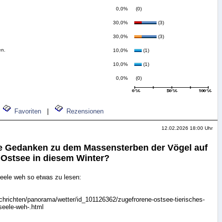
0,0%
(0)
30,0%
(3)
30,0%
(3)
en.
10,0%
(1)
10,0%
(1)
0,0%
(0)
Favoriten
|
Rezensionen
12.02.2026 18:00 Uhr
e Gedanken zu dem Massensterben der Vögel auf
 Ostsee in diesem Winter?
 Seele weh so etwas zu lesen:
achrichten/panorama/wetter/id_101126362/zugefrorene-ostsee-tierisches-
seele-weh-.html