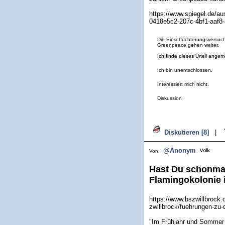
https://www.spiegel.de/aus
0418e5c2-207c-4bf1-aaf8
Die Einschüchterungsversuc
Greenpeace gehen weiter.
Ich finde dieses Urteil ange
Ich bin unentschlossen.
Interessiert mich nicht.
Diskussion
Diskutieren [8]
|
@Anonym
Von:
Hast Du schonmal
Flamingokolonie 
https://www.bszwillbrock.d
zwillbrock/fuehrungen-zu-
"Im Frühjahr und Sommer i