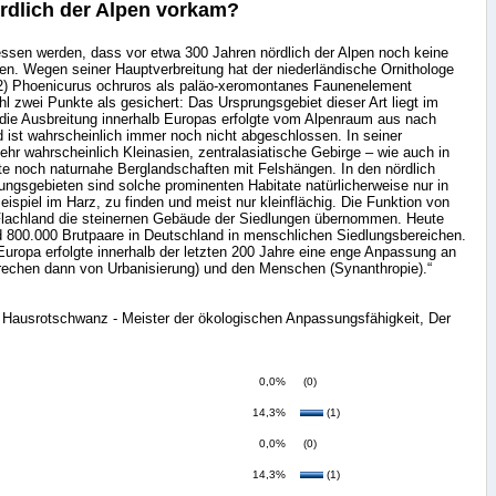
ördlich der Alpen vorkam?
gessen werden, dass vor etwa 300 Jahren nördlich der Alpen noch keine
. Wegen seiner Hauptverbreitung hat der niederländische Ornithologe
2) Phoenicurus ochruros als paläo-xeromontanes Faunenelement
hl zwei Punkte als gesichert: Das Ursprungsgebiet dieser Art liegt im
ie Ausbreitung innerhalb Europas erfolgte vom Alpenraum aus nach
 ist wahrscheinlich immer noch nicht abgeschlossen. In seiner
ehr wahrscheinlich Kleinasien, zentralasiatische Gebirge – wie auch in
te noch naturnahe Berglandschaften mit Felshängen. In den nördlich
ngsgebieten sind solche prominenten Habitate natürlicherweise nur in
ispiel im Harz, zu finden und meist nur kleinflächig. Die Funktion von
Flachland die steinernen Gebäude der Siedlungen übernommen. Heute
d 800.000 Brutpaare in Deutschland in menschlichen Siedlungsbereichen.
 Europa erfolgte innerhalb der letzten 200 Jahre eine enge Anpassung an
prechen dann von Urbanisierung) und den Menschen (Synanthropie).“
r Hausrotschwanz - Meister der ökologischen Anpassungsfähigkeit, Der
0,0%
(0)
14,3%
(1)
0,0%
(0)
14,3%
(1)