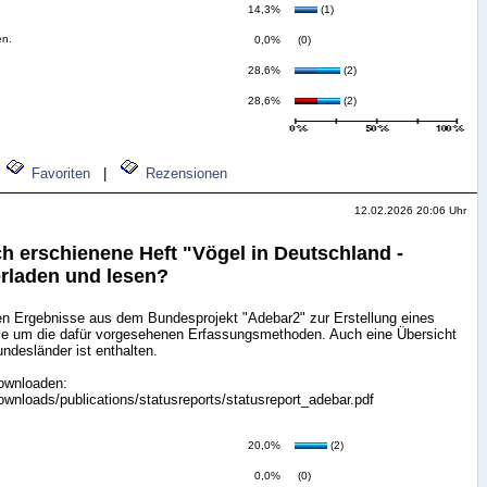
14,3%
(1)
en.
0,0%
(0)
28,6%
(2)
28,6%
(2)
Favoriten
|
Rezensionen
12.02.2026 20:06 Uhr
ch erschienene Heft "Vögel in Deutschland -
rladen und lesen?
ten Ergebnisse aus dem Bundesprojekt "Adebar2" zur Erstellung eines
ie um die dafür vorgesehenen Erfassungsmethoden. Auch eine Übersicht
ndesländer ist enthalten.
ownloaden:
wnloads/publications/statusreports/statusreport_adebar.pdf
20,0%
(2)
0,0%
(0)