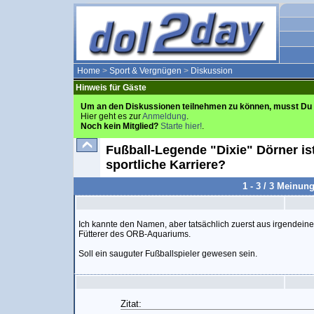
Home
>
Sport & Vergnügen
>
Diskussion
Hinweis für Gäste
Um an den Diskussionen teilnehmen zu können, musst Du 
Hier geht es zur
Anmeldung
.
Noch kein Mitglied?
Starte hier!
.
Fußball-Legende "Dixie" Dörner ist 
sportliche Karriere?
1 - 3 / 3 Meinun
Ich kannte den Namen, aber tatsächlich zuerst aus irgendein
Fütterer des ORB-Aquariums.
Soll ein sauguter Fußballspieler gewesen sein.
Zitat: