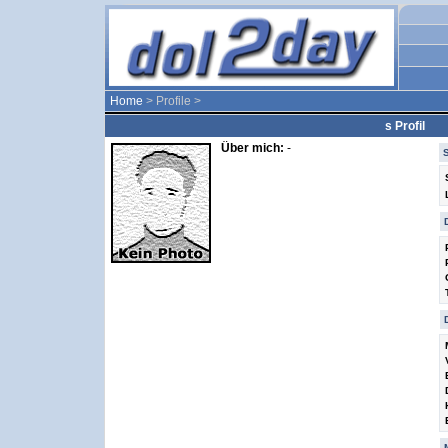
Home
> Profile >
s Profil
Über mich:
-