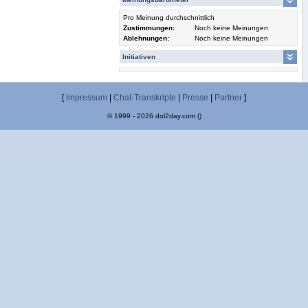
Pro Meinung durchschnittlich
Zustimmungen:
Noch keine Meinungen
Ablehnungen:
Noch keine Meinungen
Initiativen
[
Impressum
|
Chat-Transkripte
|
Presse
|
Partner
]
© 1999 - 2026 dol2day.com ()