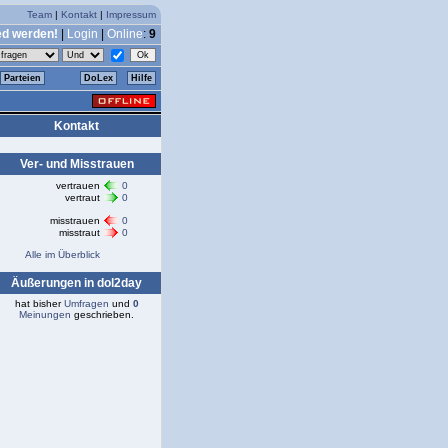
Team
|
Kontakt
|
Impressum
ed werden!
|
Login
|
Online
:
9
Parteien
DoLex
Hilfe
Kontakt
Ver- und Misstrauen
vertrauen
0
vertraut
0
misstrauen
0
misstraut
0
Alle im Überblick
Äußerungen in dol2day
hat bisher
Umfragen
und
0
Meinungen
geschrieben.