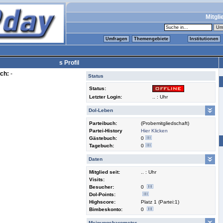
Mitgli
Umfragen
Themengebiete
Institutionen
s Profil
ch:
-
Status
Status:
Letzter Login:
.. : Uhr
Dol-Leben
Parteibuch:
(Probemitgliedschaft)
Partei-History
Hier Klicken
Gästebuch:
0
Tagebuch:
0
Daten
Mitglied seit:
.. : Uhr
Visits:
Besucher:
0
Dol-Points:
Highscore:
Platz 1 (Partei:1)
Bimbeskonto:
0
Meinungsbarometer