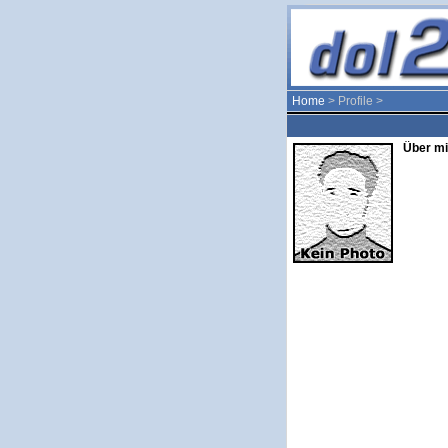
Home
> Profile >
Über mi