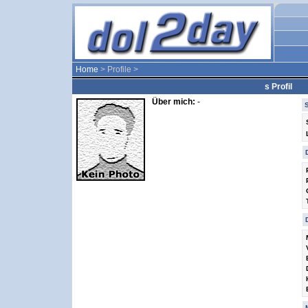
Home
> Profile >
s Profil
Über mich:
-