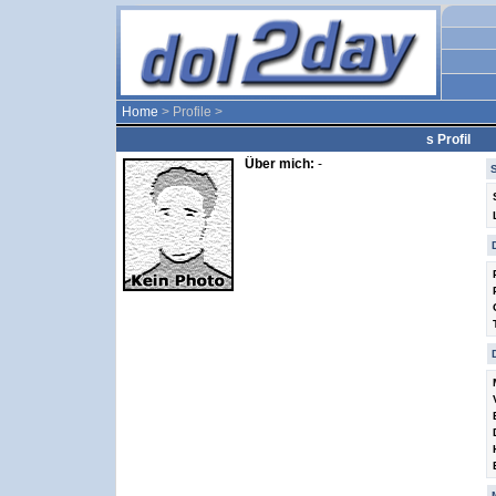
Home
> Profile >
s Profil
Über mich:
-