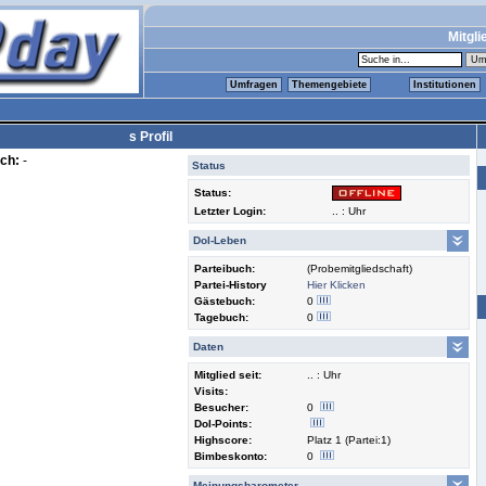
Mitgli
Umfragen
Themengebiete
Institutionen
s Profil
ch:
-
Status
Status:
Letzter Login:
.. : Uhr
Dol-Leben
Parteibuch:
(Probemitgliedschaft)
Partei-History
Hier Klicken
Gästebuch:
0
Tagebuch:
0
Daten
Mitglied seit:
.. : Uhr
Visits:
Besucher:
0
Dol-Points:
Highscore:
Platz 1 (Partei:1)
Bimbeskonto:
0
Meinungsbarometer