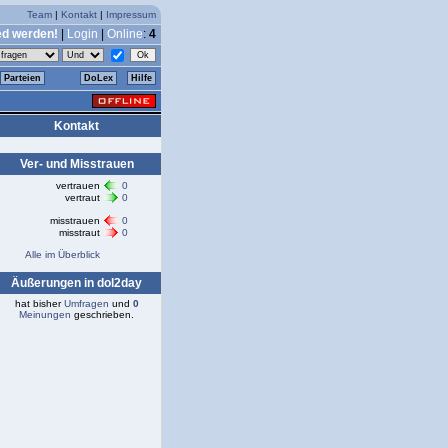
Team
|
Kontakt
|
Impressum
ed werden!
|
Login
|
Online
:
4
Parteien
DoLex
Hilfe
Kontakt
Ver- und Misstrauen
vertrauen
0
vertraut
0
misstrauen
0
misstraut
0
Alle im Überblick
Äußerungen in dol2day
hat bisher
Umfragen
und
0
Meinungen
geschrieben.