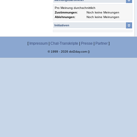
Pro Meinung durchschnittlich
Zustimmungen:
Noch keine Meinungen
Ablehnungen:
Noch keine Meinungen
Initiativen
[
Impressum
|
Chat-Transkripte
|
Presse
|
Partner
]
© 1999 - 2026 dol2day.com ()