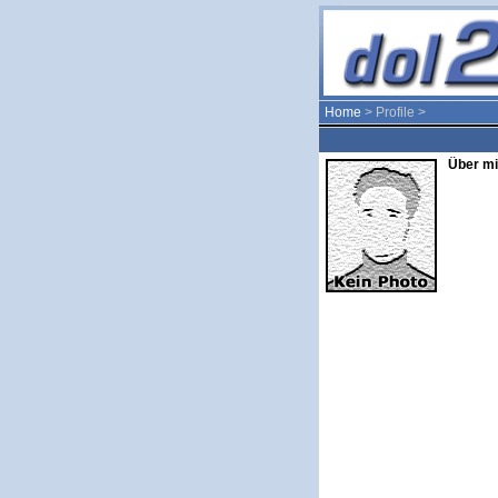
Home
> Profile >
Über mi