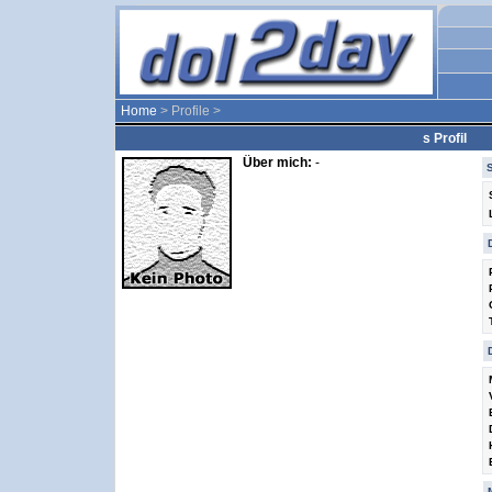
Home
> Profile >
s Profil
Über mich:
-