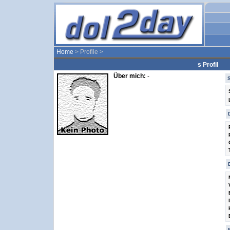
Home
> Profile >
s Profil
Über mich:
-