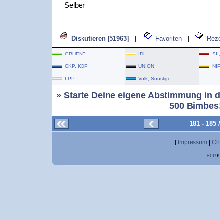
Selber
Diskutieren [51963]
|
Favoriten
|
Rez
GRUENE
IDL
SII
CKP, KDP
UNION
NI
LPP
Volk, Sonstige
» Starte Deine eigene Abstimmung in d
500 Bimbes!
181 - 185
[
Impressum
|
Ch
© 199