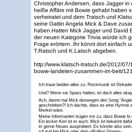
Christopher Andersen, dass Jagger in 
heiße Affäre mit Bowie gehabt haben so
verheiratet und dem Tratsch und Klats
seine Gattin Angela Mick & Dave zusa
haben.Hatten Mick Jagger und David B
der neuen Kategorie Trivia würde ich
Frage erörtern. Ihr könnt dort einfach
T.Ratsch und K.Latsch abgeben.
http://www.klatsch-tratsch.de/2012/07/
bowie-landeten-zusammen-im-bett/12
Ich traue beiden alles zu. Rockmusik ist Dekade
Und? Wenn sie Spass hatten, ist doch alles okay
Ach, dannn hat Mick deswegen den Song "Angie
geschrieben?! Ich dachte, dass es eine Hymne 
Merkel wäre.
Meine Informanten trugen mir zu, dass Bowie bi 
Ein lecker Kerl ist er auch. Mick ist bekannt dafü
er gerne Neues ausprobiert. Es könnte also sein.
ruf mal bei Mick oder dem «Rolling Stone»-