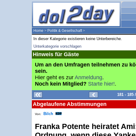
Home
>
Politik & Gesellschaft
>
In dieser Kategorie existieren keine Unterbereiche.
Unterkategorie vorschlagen
Hinweis für Gäste
Um an den Umfragen teilnehmen zu k
sein.
Hier geht es zur
Anmeldung
.
Noch kein Mitglied?
Starte hier!
.
181 - 185
Abgelaufene Abstimmungen
Bilch
Von:
Franka Potente heiratet Ami:
Ordnung, wenn diese Yanke