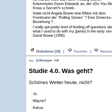
Kolumnisten Gavin Edwards an, der «Do You Wa
Know a Secret?» schrieb.
Hatte nicht Angela Bowie eine Affäre mit dem
Frontmann der "Rolling Stones" ? Eine Dreiecks-
Beziehung ?
I really got pretty tired of fending off questions ab
what I used to do with my [penis] in the early sev
David Bowie (1995)
Diskutieren [18]
|
Favoriten
|
Rezensi
@Anonym
Von:
Studie 4.0. Was geht?
Schönes Wetter heute, nicht?
Ja
Wayne?
Kekse