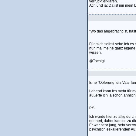
verrückt erklären.
Ach und ja: Da ist mir mein 
"Wo das angebracht ist, hast 
Für mich selbst sehe ich es 
nun mal meine ganz eigene En
wissen.
@Tochigi
Eine "Opferung fürs Vaterlan
Lebend kann ich mehr für me
äußerte ich ja schon ähnlich
P.S.
Ich wurde hier zufällig dur
erinnert, daher kam es zu d
Er war sehr jung, sehr verzw
psychisch eskalierenden Au