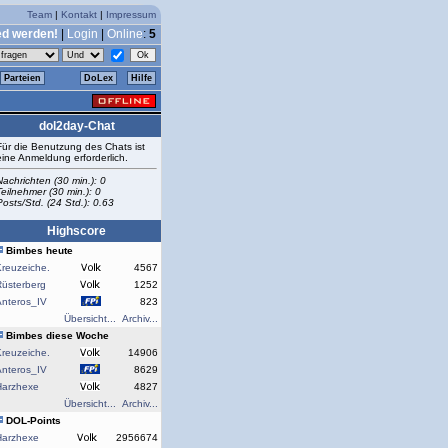
Team
|
Kontakt
|
Impressum
ed werden!
|
Login
|
Online
:
5
Parteien
DoLex
Hilfe
dol2day-Chat
Für die Benutzung des Chats ist
eine Anmeldung erforderlich.
Nachrichten (30 min.): 0
Teilnehmer (30 min.): 0
Posts/Std. (24 Std.): 0.63
Highscore
Bimbes heute
reuzeiche.
4567
Rüsterberg
1252
Anteros_IV
823
Übersicht...
Archiv...
Bimbes diese Woche
reuzeiche.
14906
Anteros_IV
8629
Harzhexe
4827
Übersicht...
Archiv...
DOL-Points
Harzhexe
2956674