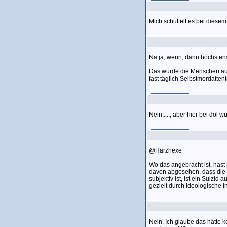
Mich schüttelt es bei diesem
Na ja, wenn, dann höchstens
Das würde die Menschen aufr
fast täglich Selbstmordatten
Nein....., aber hier bei dol
@Harzhexe
Wo das angebracht ist, hast 
davon abgesehen, dass die W
subjektiv ist, ist ein Suizi
gezielt durch ideologische In
Nein. Ich glaube das hätte k