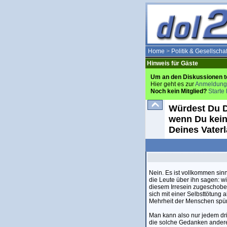
Home
>
Politik & Gesellschaf
Hinweis für Gäste
Um an den Diskussionen t
Hier geht es zur
Anmeldung
Noch kein Mitglied?
Starte 
Würdest Du D
wenn Du kein
Deines Vater
Nein. Es ist vollkommen sin
die Leute über ihn sagen: w
diesem Irresein zugeschoben 
sich mit einer Selbsttötung 
Mehrheit der Menschen spür
Man kann also nur jedem dr
die solche Gedanken andere