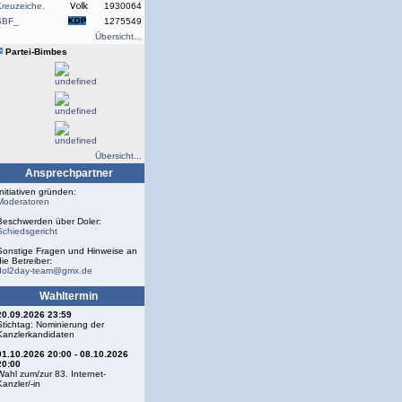
reuzeiche.
1930064
SBF_
1275549
Übersicht...
Partei-Bimbes
Übersicht...
Ansprechpartner
Initiativen gründen:
Moderatoren
Beschwerden über Doler:
Schiedsgericht
Sonstige Fragen und Hinweise an
die Betreiber:
dol2day-team@gmx.de
Wahltermin
20.09.2026 23:59
Stichtag: Nominierung der
Kanzlerkandidaten
01.10.2026 20:00 - 08.10.2026
20:00
Wahl zum/zur 83. Internet-
Kanzler/-in