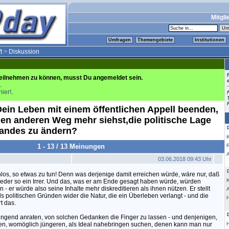
Mitgli
Umfragen
Themengebiete
Institutionen
t
>
Diskussion
eilnehmen zu können, musst Du angemeldet sein.
.
hier!
.
ein Leben mit einem öffentlichen Appell beenden,
en anderen Weg mehr siehst,die politische Lage
landes zu ändern?
K
1 - 13 / 13 Meinungen
03.06.2018 09:43 Uhr
nlos, so etwas zu tun! Denn was derjenige damit erreichen würde, wäre nur, daß
K
ieder so ein Irrer. Und das, was er am Ende gesagt haben würde, würden
- er würde also seine Inhalte mehr diskreditieren als ihnen nützen. Er stellt
als politischen Gründen wider die Natur, die ein Überleben verlangt - und die
t das.
ingend anraten, von solchen Gedanken die Finger zu lassen - und denjenigen,
n, womöglich jüngeren, als Ideal nahebringen suchen, denen kann man nur