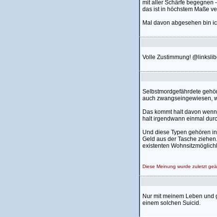
mit aller Schärfe begegnen 
das ist in höchstem Maße ver
Mal davon abgesehen bin ic
Volle Zustimmung! @linkslib
Selbstmordgefährdete gehöre
auch zwangseingewiesen, w
Das kommt halt davon wenn 
halt irgendwann einmal durc
Und diese Typen gehören in d
Geld aus der Tasche ziehen
existenten Wohnsitzmöglichk
Diese Meinung wurde zuletzt ge
Nur mit meinem Leben und g
einem solchen Suicid.