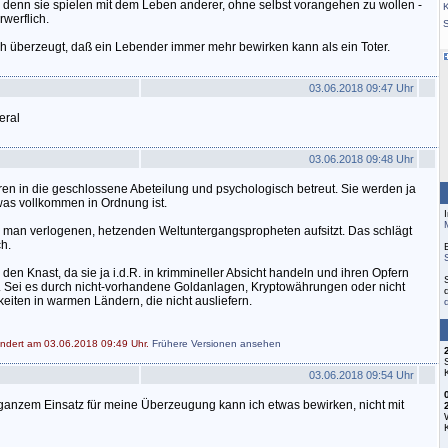
- denn sie spielen mit dem Leben anderer, ohne selbst vorangehen zu wollen -
K
werflich.
h überzeugt, daß ein Lebender immer mehr bewirken kann als ein Toter.
03.06.2018 09:47 Uhr
eral
03.06.2018 09:48 Uhr
n in die geschlossene Abeteilung und psychologisch betreut. Sie werden ja
as vollkommen in Ordnung ist.
man verlogenen, hetzenden Weltuntergangspropheten aufsitzt. Das schlägt
h.
en Knast, da sie ja i.d.R. in krimmineller Absicht handeln und ihren Opfern
. Sei es durch nicht-vorhandene Goldanlagen, Kryptowährungen oder nicht
eiten in warmen Ländern, die nicht ausliefern.
ändert am 03.06.2018 09:49 Uhr.
Frühere Versionen ansehen
03.06.2018 09:54 Uhr
anzem Einsatz für meine Überzeugung kann ich etwas bewirken, nicht mit