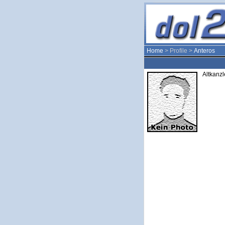
Home
> Profile >
Anteros
Altkanzl