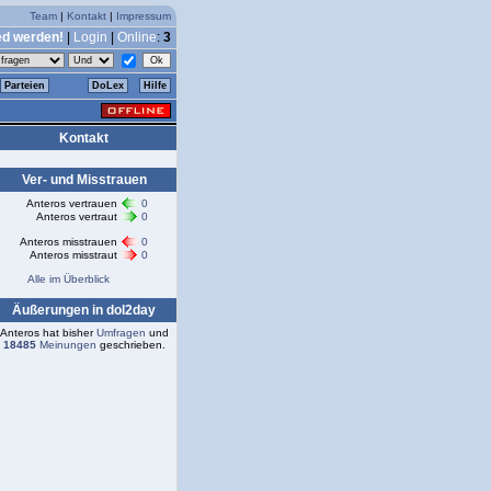
Team
|
Kontakt
|
Impressum
ed werden!
|
Login
|
Online
:
3
Parteien
DoLex
Hilfe
Kontakt
Ver- und Misstrauen
Anteros vertrauen
0
Anteros vertraut
0
Anteros misstrauen
0
Anteros misstraut
0
Alle im Überblick
Äußerungen in dol2day
Anteros hat bisher
Umfragen
und
18485
Meinungen
geschrieben.