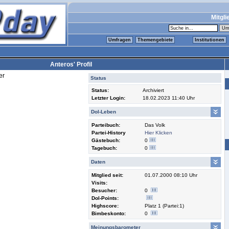
Mitgli
Umfragen
Themengebiete
Institutionen
Anteros' Profil
er
Status
Status:
Archiviert
Letzter Login:
18.02.2023 11:40 Uhr
Dol-Leben
Parteibuch:
Das Volk
Partei-History
Hier Klicken
Gästebuch:
0
Tagebuch:
0
Daten
Mitglied seit:
01.07.2000 08:10 Uhr
Visits:
Besucher:
0
Dol-Points:
Highscore:
Platz 1 (Partei:1)
Bimbeskonto:
0
Meinungsbarometer