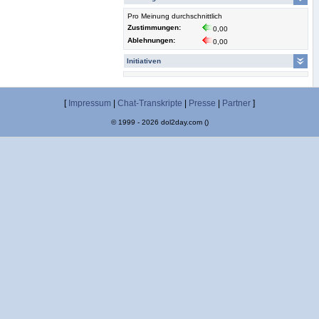
Pro Meinung durchschnittlich
Zustimmungen:
0,00
Ablehnungen:
0,00
Initiativen
[
Impressum
|
Chat-Transkripte
|
Presse
|
Partner
]
© 1999 - 2026 dol2day.com ()