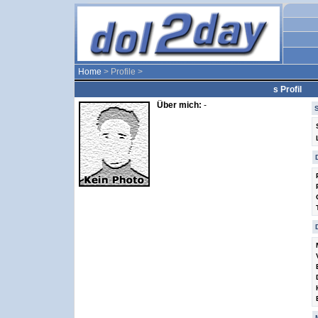
Home
> Profile >
s Profil
Über mich:
-