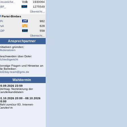
reuzeiche.
1930064
SBF_
1275549
Übersicht...
Partei-Bimbes
Pi
982
PsA
628
KDP
558
Übersicht...
Ansprechpartner
Initiativen gründen:
Moderatoren
Beschwerden über Doler:
Schiedsgericht
Sonstige Fragen und Hinweise an
die Betreiber:
dol2day-team@gmx.de
Wahltermin
20.09.2026 23:59
Stichtag: Nominierung der
Kanzlerkandidaten
01.10.2026 20:00 - 08.10.2026
20:00
Wahl zum/zur 83. Internet-
Kanzler/-in