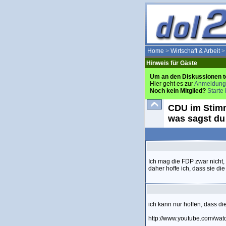
Home
>
Wirtschaft & Arbeit
Hinweis für Gäste
Um an den Diskussionen t
Hier geht es zur
Anmeldung
Noch kein Mitglied?
Starte 
CDU im Stimm
was sagst du
Ich mag die FDP zwar nicht, 
daher hoffe ich, dass sie d
ich kann nur hoffen, dass di
http://www.youtube.com/w