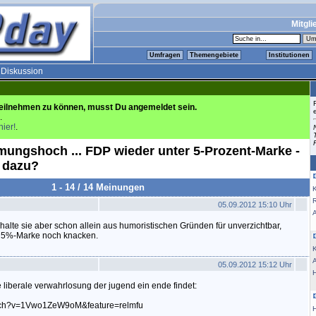
Mitgli
Umfragen
Themengebiete
Institutionen
>
Diskussion
eilnehmen zu können, musst Du angemeldet sein.
.
hier!
.
ungshoch ... FDP wieder unter 5-Prozent-Marke -
 dazu?
1 - 14 / 14 Meinungen
K
05.09.2012 15:10 Uhr
halte sie aber schon allein aus humoristischen Gründen für unverzichtbar,
ie 5%-Marke noch knacken.
K
05.09.2012 15:12 Uhr
e liberale verwahrlosung der jugend ein ende findet:
atch?v=1Vwo1ZeW9oM&feature=relmfu