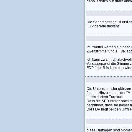
dann letztlich nur drauf an
Die Sonntagsfrage ist erst e
FDP gerade dasteht.
Im Zweifel werden ein paar 
Zweitstimme für die FDP abg
Ich kann zwar nicht nachvoll
Versagerpartei die Stimme z
FDP über 5 % kommen wird
Die Unionsminister glänzen z
finden. Hinzu kommt der "Mer
ihrem hartem Eurokurs.
Dass die SPD immer noch re
begründet, dass sie immer 
Die FDP liegt bei den Umfr
diese Umfragen sind Momen