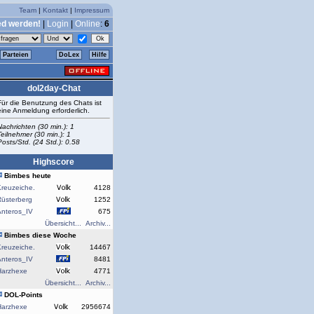
Team
|
Kontakt
|
Impressum
ed werden!
|
Login
|
Online
:
6
Parteien
DoLex
Hilfe
dol2day-Chat
Für die Benutzung des Chats ist
eine Anmeldung erforderlich.
Nachrichten (30 min.): 1
Teilnehmer (30 min.): 1
Posts/Std. (24 Std.): 0.58
Highscore
Bimbes heute
reuzeiche.
4128
Rüsterberg
1252
Anteros_IV
675
Übersicht...
Archiv...
Bimbes diese Woche
reuzeiche.
14467
Anteros_IV
8481
Harzhexe
4771
Übersicht...
Archiv...
DOL-Points
Harzhexe
2956674