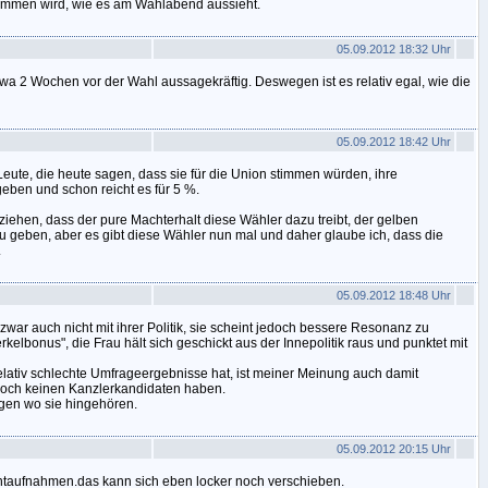
kommen wird, wie es am Wahlabend aussieht.
05.09.2012 18:32 Uhr
twa 2 Wochen vor der Wahl aussagekräftig. Deswegen ist es relativ egal, wie die
05.09.2012 18:42 Uhr
Leute, die heute sagen, dass sie für die Union stimmen würden, ihre
eben und schon reicht es für 5 %.
ziehen, dass der pure Machterhalt diese Wähler dazu treibt, der gelben
u geben, aber es gibt diese Wähler nun mal und daher glaube ich, dass die
.
05.09.2012 18:48 Uhr
war auch nicht mit ihrer Politik, sie scheint jedoch bessere Resonanz zu
kelbonus", die Frau hält sich geschickt aus der Innepolitik raus und punktet mit
lativ schlechte Umfrageergebnisse hat, ist meiner Meinung auch damit
noch keinen Kanzlerkandidaten haben.
agen wo sie hingehören.
05.09.2012 20:15 Uhr
taufnahmen.das kann sich eben locker noch verschieben.