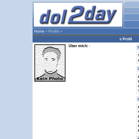
Home
> Profile >
s Profil
Über mich:
-