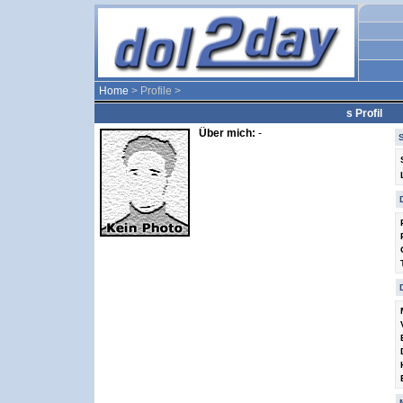
Home
> Profile >
s Profil
Über mich:
-