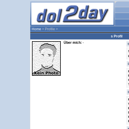
Home
> Profile >
s Profil
Über mich:
-