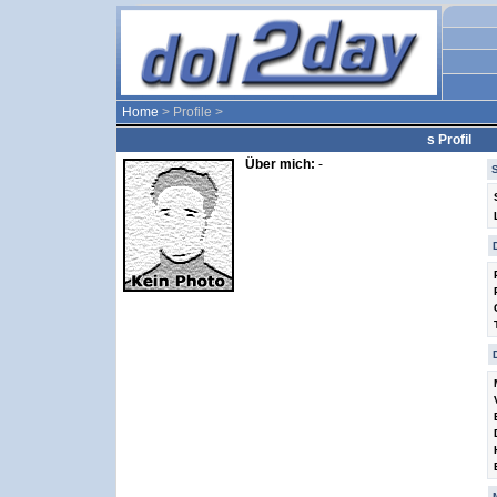
Home
> Profile >
s Profil
Über mich:
-