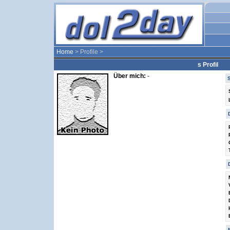
Home
> Profile >
s Profil
Über mich:
-