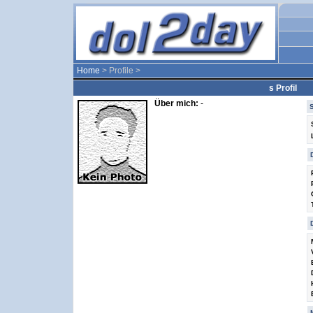
Home
> Profile >
s Profil
Über mich:
-