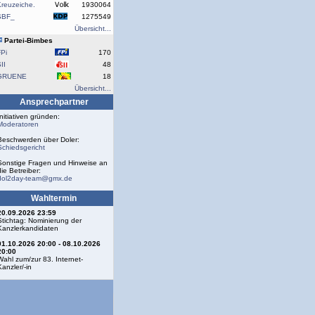
reuzeiche.
1930064
SBF_
1275549
Übersicht...
Partei-Bimbes
Pi
170
II
48
GRUENE
18
Übersicht...
Ansprechpartner
Initiativen gründen:
Moderatoren
Beschwerden über Doler:
Schiedsgericht
Sonstige Fragen und Hinweise an
die Betreiber:
dol2day-team@gmx.de
Wahltermin
20.09.2026 23:59
Stichtag: Nominierung der
Kanzlerkandidaten
01.10.2026 20:00 - 08.10.2026
20:00
Wahl zum/zur 83. Internet-
Kanzler/-in