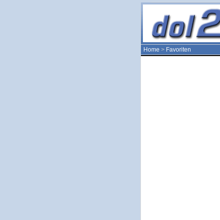
Home
>
Favoriten