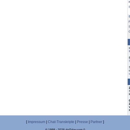
K
F
S
[
Impressum
|
Chat-Transkripte
|
Presse
|
Partner
]
© 1999 - 2026 dol2day.com ()