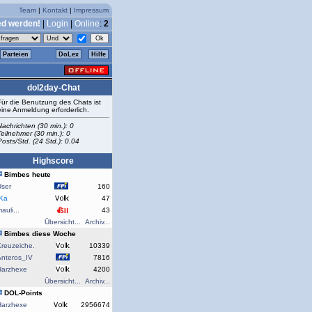
Team
|
Kontakt
|
Impressum
ed werden!
|
Login
|
Online
:
2
Parteien
DoLex
Hilfe
dol2day-Chat
Für die Benutzung des Chats ist
eine Anmeldung erforderlich.
Nachrichten (30 min.): 0
Teilnehmer (30 min.): 0
Posts/Std. (24 Std.): 0.04
Highscore
Bimbes heute
User
160
rKa
47
auli...
43
Übersicht...
Archiv...
Bimbes diese Woche
reuzeiche.
10339
Anteros_IV
7816
Harzhexe
4200
Übersicht...
Archiv...
DOL-Points
Harzhexe
2956674