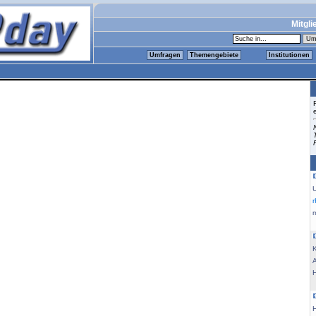
Mitgli
Umfragen
Themengebiete
Institutionen
m
K