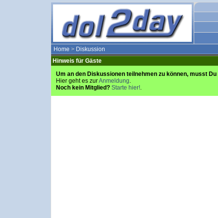
Home
>
Diskussion
Hinweis für Gäste
Um an den Diskussionen teilnehmen zu können, musst Du 
Hier geht es zur
Anmeldung
.
Noch kein Mitglied?
Starte hier!
.