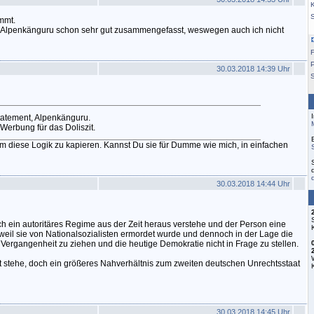
K
mmt.
 Alpenkänguru schon sehr gut zusammengefasst, weswegen auch ich nicht
F
30.03.2018 14:39 Uhr
S
tatement, Alpenkänguru.
Werbung für das Doliszit.
umm diese Logik zu kapieren. Kannst Du sie für Dumme wie mich, in einfachen
30.03.2018 14:44 Uhr
ich ein autoritäres Regime aus der Zeit heraus verstehe und der Person eine
eil sie von Nationalsozialisten ermordet wurde und dennoch in der Lage die
Vergangenheit zu ziehen und die heutige Demokratie nicht in Frage zu stellen.
ht stehe, doch ein größeres Nahverhältnis zum zweiten deutschen Unrechtsstaat
30.03.2018 14:45 Uhr