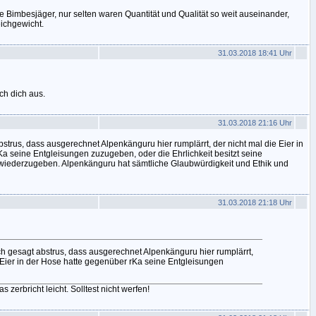
ste Bimbesjäger, nur selten waren Quantität und Qualität so weit auseinander,
ichgewicht.
31.03.2018 18:41 Uhr
ch dich aus.
31.03.2018 21:16 Uhr
abstrus, dass ausgerechnet Alpenkänguru hier rumplärrt, der nicht mal die Eier in
a seine Entgleisungen zuzugeben, oder die Ehrlichkeit besitzt seine
tig wiederzugeben. Alpenkänguru hat sämtliche Glaubwürdigkeit und Ethik und
31.03.2018 21:18 Uhr
ich gesagt abstrus, dass ausgerechnet Alpenkänguru hier rumplärrt,
e Eier in der Hose hatte gegenüber rKa seine Entgleisungen
s zerbricht leicht. Solltest nicht werfen!