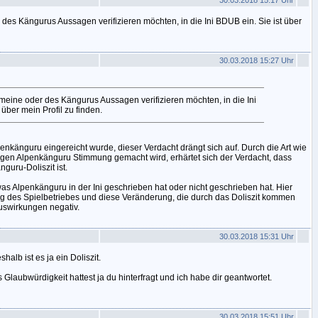
30.03.2018 15:17 Uhr
r des Kängurus Aussagen verifizieren möchten, in die Ini BDUB ein. Sie ist über
30.03.2018 15:27 Uhr
e meine oder des Kängurus Aussagen verifizieren möchten, in die Ini
 über mein Profil zu finden.
enkänguru eingereicht wurde, dieser Verdacht drängt sich auf. Durch die Art wie
gegen Alpenkänguru Stimmung gemacht wird, erhärtet sich der Verdacht, dass
nguru-Doliszit ist.
l was Alpenkänguru in der Ini geschrieben hat oder nicht geschrieben hat. Hier
g des Spielbetriebes und diese Veränderung, die durch das Doliszit kommen
Auswirkungen negativ.
30.03.2018 15:31 Uhr
halb ist es ja ein Doliszit.
Glaubwürdigkeit hattest ja du hinterfragt und ich habe dir geantwortet.
30.03.2018 15:51 Uhr