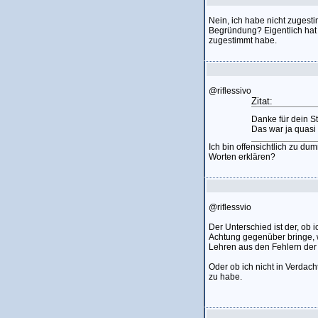
Nein, ich habe nicht zugesti
Begründung? Eigentlich hat
zugestimmt habe.
@riflessivo
Zitat:
Danke für dein S
Das war ja quasi 
Ich bin offensichtlich zu d
Worten erklären?
@riflessvio
Der Unterschied ist der, ob 
Achtung gegenüber bringe, w
Lehren aus den Fehlern der 
Oder ob ich nicht in Verdac
zu habe.