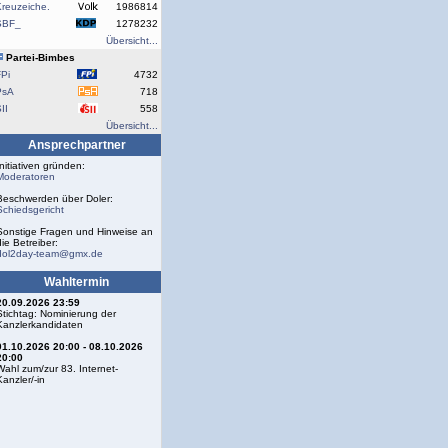
reuzeiche.
1986814
SBF_
1278232
Übersicht...
Partei-Bimbes
Pi
4732
PsA
718
II
558
Übersicht...
Ansprechpartner
Initiativen gründen:
Moderatoren
Beschwerden über Doler:
Schiedsgericht
Sonstige Fragen und Hinweise an
die Betreiber:
dol2day-team@gmx.de
Wahltermin
20.09.2026 23:59
Stichtag: Nominierung der
Kanzlerkandidaten
01.10.2026 20:00 - 08.10.2026
20:00
Wahl zum/zur 83. Internet-
Kanzler/-in