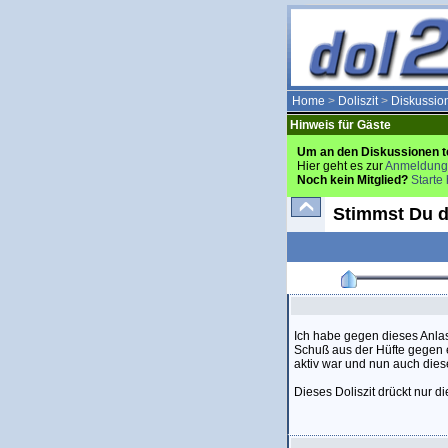
Home
>
Doliszit
>
Diskussio
Hinweis für Gäste
Um an den Diskussionen t
Hier geht es zur
Anmeldung
Noch kein Mitglied?
Starte 
Stimmst Du d
Ich habe gegen dieses Anlas
Schuß aus der Hüfte gegen e
aktiv war und nun auch diese 
Dieses Doliszit drückt nur d