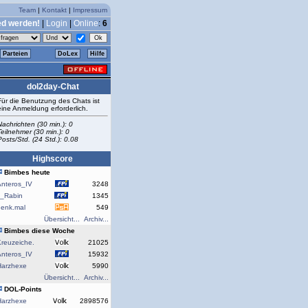
Team
|
Kontakt
|
Impressum
ed werden!
|
Login
|
Online
:
6
Parteien
DoLex
Hilfe
dol2day-Chat
Für die Benutzung des Chats ist
eine Anmeldung erforderlich.
Nachrichten (30 min.): 0
Teilnehmer (30 min.): 0
Posts/Std. (24 Std.): 0.08
Highscore
Bimbes heute
Anteros_IV
3248
J_Rabin
1345
denk.mal
549
Übersicht...
Archiv...
Bimbes diese Woche
reuzeiche.
21025
Anteros_IV
15932
Harzhexe
5990
Übersicht...
Archiv...
DOL-Points
Harzhexe
2898576