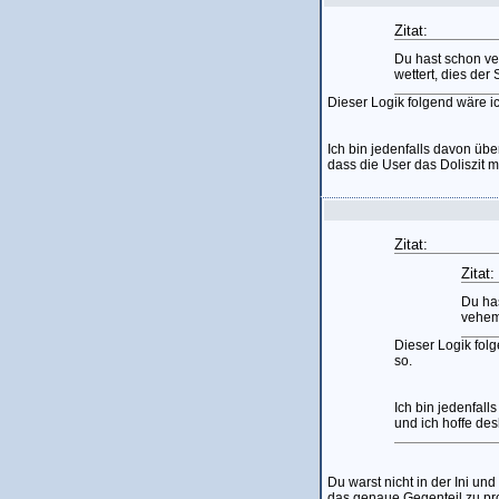
Zitat:
Du hast schon v
wettert, dies der
Dieser Logik folgend wäre i
Ich bin jedenfalls davon über
dass die User das Doliszit 
Zitat:
Zitat:
Du ha
vehem
Dieser Logik fol
so.
Ich bin jedenfall
und ich hoffe des
Du warst nicht in der Ini un
das genaue Gegenteil zu pr