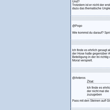
Und?
Trotzdem ist er nicht der er
dazu das thematische Ungle
@Pogo
Wie kommst du darauf? Spri
Ich finde es ehrlich gesagt 
der Hose hatte gegenüber rK
Beteiligung in der Ini rich
Moral verspielt.
@Anteros
Zitat:
Ich finde es ehrl
der nicht mal di
zuzugeben
Pass mit den Steinen auf! Gla