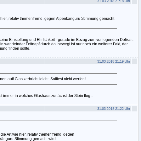
31.03.2018 21:18 Uhr
e hier, relativ themenfremd, gegen Alpenkänguru Stimmung gemacht
ne Einstellung und Ehrlichkeit - gerade im Bezug zum vorliegenden Doliszit.
in wandelnder Fettnapf durch dol bewegt ist nur noch ein weiterer Fakt, der
ung finden sollte.
31.03.2018 21:19 Uhr
en auf! Glas zerbricht leicht. Solltest nicht werfen!
ist immer in welches Glashaus zunächst der Stein flog...
31.03.2018 21:22 Uhr
die Art wie hier, relativ themenfremd, gegen
känguru Stimmung gemacht wird