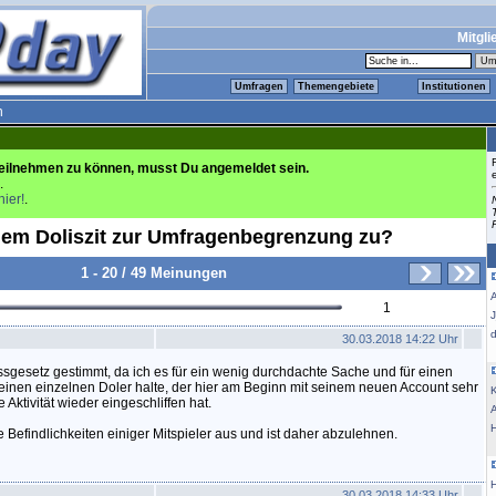
Mitgli
Umfragen
Themengebiete
Institutionen
n
eilnehmen zu können, musst Du angemeldet sein.
.
hier!
.
em Doliszit zur Umfragenbegrenzung zu?
1 - 20 / 49 Meinungen
1
30.03.2018 14:22 Uhr
sgesetz gestimmt, da ich es für ein wenig durchdachte Sache und für einen
inen einzelnen Doler halte, der hier am Beginn mit seinem neuen Account sehr
K
Aktivität wieder eingeschliffen hat.
ie Befindlichkeiten einiger Mitspieler aus und ist daher abzulehnen.
30.03.2018 14:33 Uhr