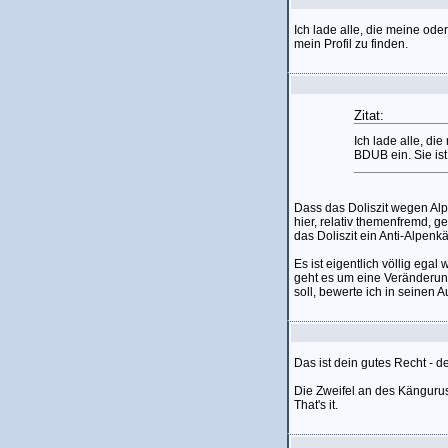
Ich lade alle, die meine ode
mein Profil zu finden.
Zitat:
Ich lade alle, di
BDUB ein. Sie ist
Dass das Doliszit wegen Alp
hier, relativ themenfremd, 
das Doliszit ein Anti-Alpenkä
Es ist eigentlich völlig ega
geht es um eine Veränderun
soll, bewerte ich in seinen 
Das ist dein gutes Recht - des
Die Zweifel an des Kängurus 
That's it.