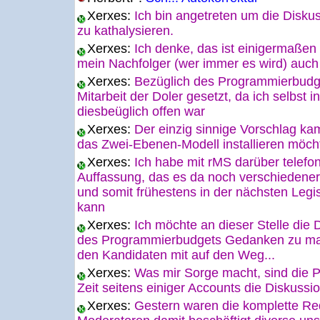
Xerxes:
Ich bin angetreten um die Disk
zu kathalysieren.
Xerxes:
Ich denke, das ist einigermaßen
mein Nachfolger (wer immer es wird) auch
Xerxes:
Bezüglich des Programmierbudge
Mitarbeit der Doler gesetzt, da ich selbs
diesbeüglich offen war
Xerxes:
Der einzig sinnige Vorschlag ka
das Zwei-Ebenen-Modell installieren möch
Xerxes:
Ich habe mit rMS darüber telefon
Auffassung, das es da noch verschiedener
und somit frühestens in der nächsten Legi
kann
Xerxes:
Ich möchte an dieser Stelle die D
des Programmierbudgets Gedanken zu ma
den Kandidaten mit auf den Weg...
Xerxes:
Was mir Sorge macht, sind die Pr
Zeit seitens einiger Accounts die Diskussi
Xerxes:
Gestern waren die komplette Re