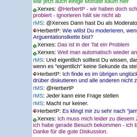
war jetzt auch einige Monate kaum hier
Xerxes:
@HerbertP - wir haben doch sch
probiert - ignorieren hält sie nicht ab
rMS
:
@Xerxes Dann hast Du als Moderator
HerbertP:
Wie willst Du moderieren, wen
Arguentationslkette bist?
Xerxes:
Das ist in der Tat ein Problem
Xerxes:
Weil man automatisch wieder ang
rMS
:
Und eigentlich solltest Du wissen, da
wenn es "eigentlich" keine Sekunde da ste
HerbertP:
Ich finde es im übrigen unglück
drüber diskutieren und alle anderen nicht
rMS
:
@HerbertP
rMS
:
Jeder kann eine Frage stellen
rMS
:
Macht nur keiner.
HerbertP:
Es klingt mir zu sehr nach "j
Xerxes:
Ich muss mich leider zu diesem 
ich habe gerade Besuch bekommen - ich bi
Danke für die gute Diskussion.