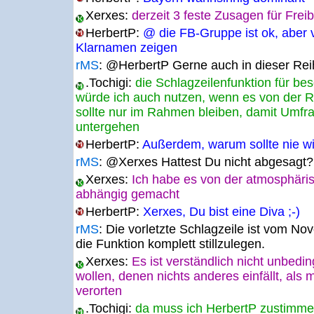
Xerxes:
derzeit 3 feste Zusagen für Freib
HerbertP:
@ die FB-Gruppe ist ok, aber v
Klarnamen zeigen
rMS
:
@HerbertP Gerne auch in dieser Rei
.Tochigi:
die Schlagzeilenfunktion für b
würde ich auch nutzen, wenn es von der R
sollte nur im Rahmen bleiben, damit Umfr
untergehen
HerbertP:
Außerdem, warum sollte nie wi
rMS
:
@Xerxes Hattest Du nicht abgesagt?
Xerxes:
Ich habe es von der atmosphäris
abhängig gemacht
HerbertP:
Xerxes, Du bist eine Diva ;-)
rMS
:
Die vorletzte Schlagzeile ist vom Nove
die Funktion komplett stillzulegen.
Xerxes:
Es ist verständlich nicht unbedi
wollen, denen nichts anderes einfällt, als
verorten
.Tochigi:
da muss ich HerbertP zustimme