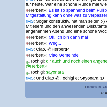
für heute. War eine schöne Runde mal wied
HerbertP:
Es ist so spannend beim Fußb
Mitgestaltung kann ohne was zu verpasse
rMS
:
Sogar konstruktiv, hat man selten :-) 
Mitlesern und den anwesenden Diskutante
angenehmen Abend und eine schöne Woc
HerbertP:
Ok, ich bin dann mal
HerbertP:
Weg...
rMS
:
Ciao, @HerbertP
HerbertP:
Ciao Gemeinde
.Tochigi:
dir auch und noch einen ange
@HerbertP
.Tochigi:
sayonara
rMS
:
Und Ciao @.Tochigi et Sayonara :D
[
Impressum
|
Ch
© 199