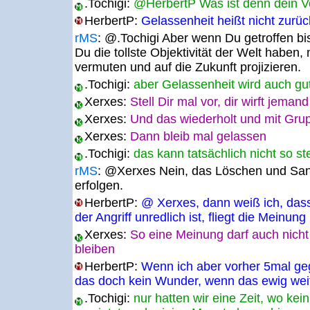
.Tochigi:
@HerbertP Was ist denn dein V
HerbertP:
Gelassenheit heißt nicht zurü
rMS
:
@.Tochigi Aber wenn Du getroffen bis
Du die tollste Objektivität der Welt haben
vermuten und auf die Zukunft projizieren.
.Tochigi:
aber Gelassenheit wird auch g
Xerxes:
Stell Dir mal vor, dir wirft jeman
Xerxes:
Und das wiederholt und mit Gru
Xerxes:
Dann bleib mal gelassen
.Tochigi:
das kann tatsächlich nicht so s
rMS
:
@Xerxes Nein, das Löschen und Sank
erfolgen.
HerbertP:
@ Xerxes, dann weiß ich, das
der Angriff unredlich ist, fliegt die Meinung
Xerxes:
So eine Meinung darf auch nich
bleiben
HerbertP:
Wenn ich aber vorher 5mal ge
das doch kein Wunder, wenn das ewig wei
.Tochigi:
nur hatten wir eine Zeit, wo kei