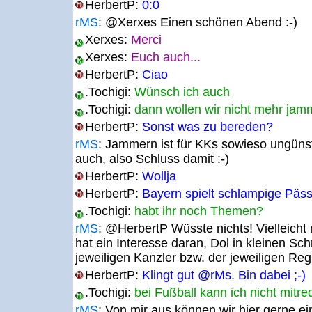
HerbertP:
0:0
rMS
:
@Xerxes Einen schönen Abend :-)
Xerxes:
Merci
Xerxes:
Euch auch...
HerbertP:
Ciao
.Tochigi:
Wünsch ich auch
.Tochigi:
dann wollen wir nicht mehr jam
HerbertP:
Sonst was zu bereden?
rMS
:
Jammern ist für KKs sowieso ungünst
auch, also Schluss damit :-)
HerbertP:
Wollja
HerbertP:
Bayern spielt schlampige Pässe 
.Tochigi:
habt ihr noch Themen?
rMS
:
@HerbertP Wüsste nichts! Vielleicht
hat ein Interesse daran, Dol in kleinen S
jeweiligen Kanzler bzw. der jeweiligen Reg
HerbertP:
Klingt gut @rMs. Bin dabei ;-)
.Tochigi:
bei Fußball kann ich nicht mitr
rMS
:
Von mir aus können wir hier gerne ei