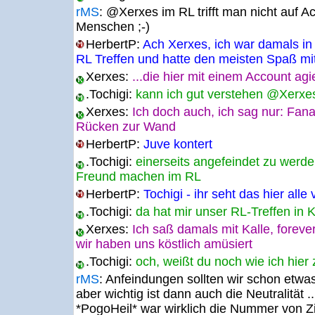
rMS
:
@Xerxes im RL trifft man nicht auf A
Menschen ;-)
HerbertP:
Ach Xerxes, ich war damals in
RL Treffen und hatte den meisten Spaß mi
Xerxes:
...die hier mit einem Account agi
.Tochigi:
kann ich gut verstehen @Xerxe
Xerxes:
Ich doch auch, ich sag nur: Fana
Rücken zur Wand
HerbertP:
Juve kontert
.Tochigi:
einerseits angefeindet zu werde
Freund machen im RL
HerbertP:
Tochigi - ihr seht das hier alle
.Tochigi:
da hat mir unser RL-Treffen in 
Xerxes:
Ich saß damals mit Kalle, foreve
wir haben uns köstlich amüsiert
.Tochigi:
och, weißt du noch wie ich hier
rMS
:
Anfeindungen sollten wir schon etwa
aber wichtig ist dann auch die Neutralität .
*PogoHeil* war wirklich die Nummer von Zi