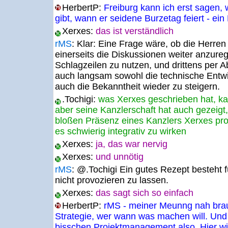
HerbertP:
Freiburg kann ich erst sagen,
gibt, wann er seidene Burzetag feiert - ei
Xerxes:
das ist verständlich
rMS
:
Klar: Eine Frage wäre, ob die Herren
einerseits die Diskussionen weiter anzureg
Schlagzeilen zu nutzen, und drittens per 
auch langsam sowohl die technische Entwi
auch die Bekanntheit wieder zu steigern.
.Tochigi:
was Xerxes geschrieben hat, ka
aber seine Kanzlerschaft hat auch gezeigt,
bloßen Präsenz eines Kanzlers Xerxes prov
es schwierig integrativ zu wirken
Xerxes:
ja, das war nervig
Xerxes:
und unnötig
rMS
:
@.Tochigi Ein gutes Rezept besteht fü
nicht provozieren zu lassen.
Xerxes:
das sagt sich so einfach
HerbertP:
rMS - meiner Meunng nah brau
Strategie, wer wann was machen will. Und 
bisschen Projektmanagement also. Hier wi