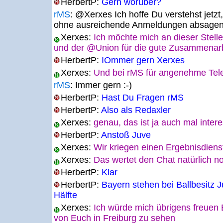
HerbertP:
Gern worüber?
rMS
:
@Xerxes Ich hoffe Du verstehst jetzt
ohne ausreichende Anmeldungen absagen 
Xerxes:
Ich möchte mich an dieser Stelle
und der @Union für die gute Zusammenar
HerbertP:
IOmmer gern Xerxes
Xerxes:
Und bei rMS für angenehme Tel
rMS
:
Immer gern :-)
HerbertP:
Hast Du Fragen rMS
HerbertP:
Also als Redaxler
Xerxes:
genau, das ist ja auch mal inter
HerbertP:
Anstoß Juve
Xerxes:
Wir kriegen einen Ergebnisdiens
Xerxes:
Das wertet den Chat natürlich no
HerbertP:
Klar
HerbertP:
Bayern stehen bei Ballbesitz 
Hälfte
Xerxes:
Ich würde mich übrigens freuen 
von Euch in Freiburg zu sehen