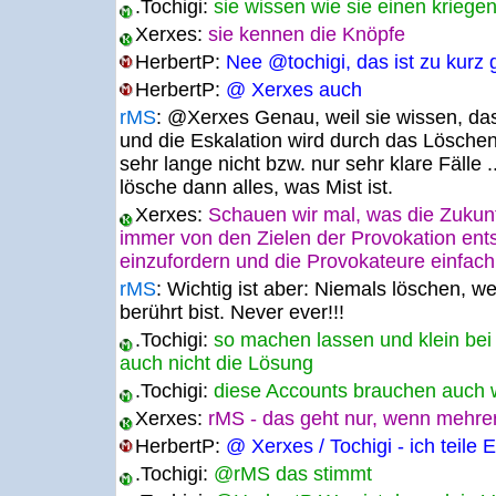
.Tochigi:
sie wissen wie sie einen kriege
Xerxes:
sie kennen die Knöpfe
HerbertP:
Nee @tochigi, das ist zu kurz 
HerbertP:
@ Xerxes auch
rMS
:
@Xerxes Genau, weil sie wissen, das
und die Eskalation wird durch das Löschen
sehr lange nicht bzw. nur sehr klare Fälle .
lösche dann alles, was Mist ist.
Xerxes:
Schauen wir mal, was die Zukunft
immer von den Zielen der Provokation ent
einzufordern und die Provokateure einfac
rMS
:
Wichtig ist aber: Niemals löschen, w
berührt bist. Never ever!!!
.Tochigi:
so machen lassen und klein bei 
auch nicht die Lösung
.Tochigi:
diese Accounts brauchen auch 
Xerxes:
rMS - das geht nur, wenn mehre
HerbertP:
@ Xerxes / Tochigi - ich teile E
.Tochigi:
@rMS das stimmt