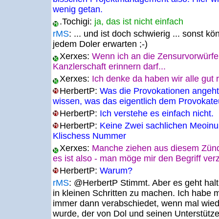
wenig getan.
.Tochigi:
ja, das ist nicht einfach
rMS
:
... und ist doch schwierig ... sonst 
jedem Doler erwarten ;-)
Xerxes:
Wenn ich an die Zensurvorwürfe
Kanzlerschaft erinnern darf...
Xerxes:
Ich denke da haben wir alle gut r
HerbertP:
Was die Provokationen angeht
wissen, was das eigentlich dem Provokateu
HerbertP:
Ich verstehe es einfach nicht.
HerbertP:
Keine Zwei sachlichen Meoinu
Klischess Nummer
Xerxes:
Manche ziehen aus diesem Zündel
es ist also - man möge mir den Begriff ver
HerbertP:
Warum?
rMS
:
@HerbertP Stimmt. Aber es geht halt 
in kleinen Schritten zu machen. Ich habe
immer dann verabschiedet, wenn mal wied
wurde, der von Dol und seinen Unterstütze