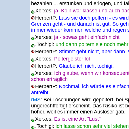
bezahlen ... erstunken und erlogen, und fa
Xerxes:
ja, Köln war klasse und auch das
HerbertP:
Lass sie doch poltern - es wir
Grenzen geht - und danach ist gut. So geht
immer wieder kommen welche und regen si
Xerxes:
ja - sowas geht einfach nicht
.Tochigi:
und dann poltern sie noch mehr
HerbertP:
Stimmt geht nicht, aber dann i
Xerxes:
Poltergeister lol
HerbertP:
Glaube ich nicht tochigi.
Xerxes:
Ich glaube, wenn wir konsequen
schon erträglich
HerbertP:
Nochmal, ich würde es einfach
antreibt.
rMS
:
Bei Löschungen wird gepoltert, bei 
ungerechtfertigt erscheint. Das Risiko ist 
höher, weil es immer einen Auslöser gab.
Xerxes:
Es ist eine Art "Lust"
.Tochigi:
ich lasse schon sehr viel stehen