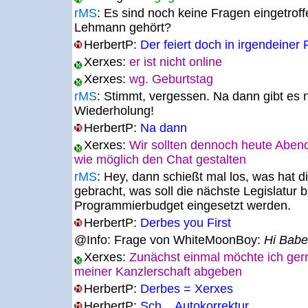
rMS
:
Es sind noch keine Fragen eingetroff
Lehmann gehört?
HerbertP:
Der feiert doch in irgendeiner
Xerxes:
er ist nicht online
Xerxes:
wg. Geburtstag
rMS
:
Stimmt, vergessen. Na dann gibt es n
Wiederholung!
HerbertP:
Na dann
Xerxes:
Wir sollten dennoch heute Abend
wie möglich den Chat gestalten
rMS
:
Hey, dann schießt mal los, was hat di
gebracht, was soll die nächste Legislatur b
Programmierbudget eingesetzt werden.
HerbertP:
Derbes you First
@Info: Frage von WhiteMoonBoy:
Hi Babe
Xerxes:
Zunächst einmal möchte ich gern
meiner Kanzlerschaft abgeben
HerbertP:
Derbes = Xerxes
HerbertP:
Sch... Autokorrektur