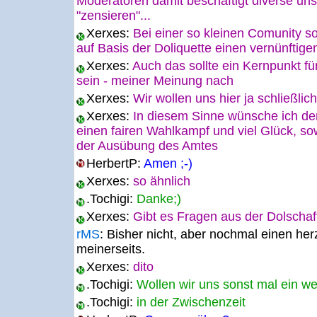
Moderatoren damit beschäftigt diverse un
"zensieren"...
Xerxes:
Bei einer so kleinen Comunity sol
auf Basis der Doliquette einen vernünftig
Xerxes:
Auch das sollte ein Kernpunkt f
sein - meiner Meinung nach
Xerxes:
Wir wollen uns hier ja schließlic
Xerxes:
In diesem Sinne wünsche ich den
einen fairen Wahlkampf und viel Glück, so
der Ausübung des Amtes
HerbertP:
Amen ;-)
Xerxes:
so ähnlich
.Tochigi:
Danke;)
Xerxes:
Gibt es Fragen aus der Dolschaf
rMS
:
Bisher nicht, aber nochmal einen her
meinerseits.
Xerxes:
dito
.Tochigi:
Wollen wir uns sonst mal ein w
.Tochigi:
in der Zwischenzeit