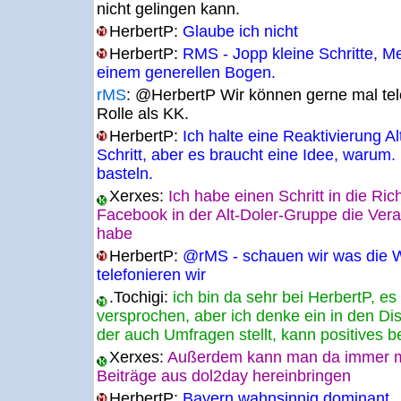
nicht gelingen kann.
HerbertP:
Glaube ich nicht
HerbertP:
RMS - Jopp kleine Schritte, Me
einem generellen Bogen.
rMS
:
@HerbertP Wir können gerne mal tele
Rolle als KK.
HerbertP:
Ich halte eine Reaktivierung A
Schritt, aber es braucht eine Idee, warum. 
basteln.
Xerxes:
Ich habe einen Schritt in die Ri
Facebook in der Alt-Doler-Gruppe die Veran
habe
HerbertP:
@rMS - schauen wir was die W
telefonieren wir
.Tochigi:
ich bin da sehr bei HerbertP, e
versprochen, aber ich denke ein in den Dis
der auch Umfragen stellt, kann positives b
Xerxes:
Außerdem kann man da immer ma
Beiträge aus dol2day hereinbringen
HerbertP:
Bayern wahnsinnig dominant