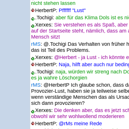
nicht stehen lassen
HerbertP:
Pffffff "Lust"
.Tochigi:
aber für das Klima Dols ist es n
Xerxes:
Sie verstehen es als Spaß, abe
auf der Startseite steht, nämlich, dass am
Mensch sitzt
rMS
:
@.Tochigi Das Verhalten von früher ha
das ist Teil des Problems.
Xerxes:
@Herbert - ja Lust - ich könnte
HerbertP:
Naja, hilft aber auch nur beding
.Tochigi:
naja, würden wir streng nach D
es ja wahre Löschorgien
rMS
:
@HerbertP Ich glaube schon, dass da
Provozier-Lust, haben sie ja teilweise sel
wenn verständige Menschen das als Ursac
sich dann provozieren?
Xerxes:
Die denken aber, das es jetzt s
obwohl wir sehr wohlwollend moderieren
HerbertP:
@rMs meine Rede