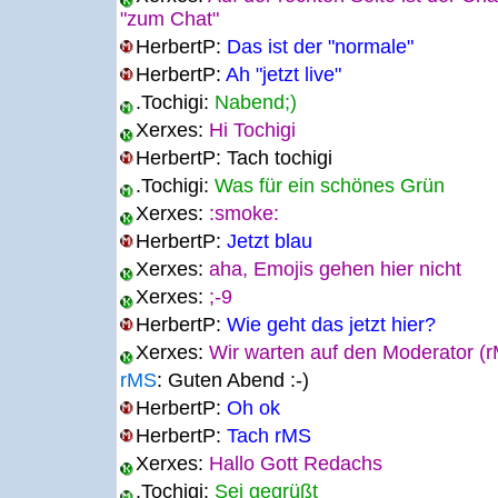
"zum Chat"
HerbertP:
Das ist der "normale"
HerbertP:
Ah "jetzt live"
.Tochigi:
Nabend;)
Xerxes:
Hi Tochigi
HerbertP:
Tach tochigi
.Tochigi:
Was für ein schönes Grün
Xerxes:
:smoke:
HerbertP:
Jetzt blau
Xerxes:
aha, Emojis gehen hier nicht
Xerxes:
;-9
HerbertP:
Wie geht das jetzt hier?
Xerxes:
Wir warten auf den Moderator (
rMS
:
Guten Abend :-)
HerbertP:
Oh ok
HerbertP:
Tach rMS
Xerxes:
Hallo Gott Redachs
.Tochigi:
Sei gegrüßt