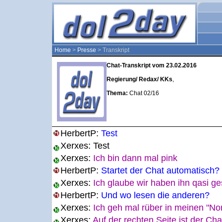
Home
>
Presse
> Transkript
Chat-Transkript vom 23.02.2016
Regierung/ Redax/ KKs
,
Thema:
Chat 02/16
HerbertP:
Test
Xerxes:
Test
Xerxes:
Ich bin dann mal pink
HerbertP:
Startet der Chat automatisch?
Xerxes:
Ich glaube wir haben ihn qasi ge
HerbertP:
Und wo lesen die anderen?
Xerxes:
Ich geh mal rüber in meinen "No
Xerxes:
Auf der rechten Seite ist der Cha