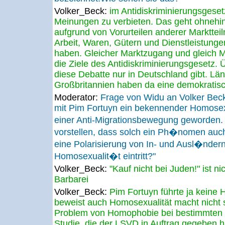
Volker_Beck:
im Antidiskriminierungsgeset
Meinungen zu verbieten. Das geht ohnehin 
aufgrund von Vorurteilen anderer Marktte
Arbeit, Waren, Gütern und Dienstleistung
haben. Gleicher Marktzugang und gleich M
die Ziele des Antidiskriminierungsgesetz. 
diese Debatte nur in Deutschland gibt. Lä
Großbritannien haben da eine demokratisch
Moderator:
Frage von Widu an Volker Beck
mit Pim Fortuyn ein bekennender Homosex
einer Anti-Migrationsbewegung geworden.
vorstellen, dass solch ein Ph�nomen auch 
eine Polarisierung von In- und Ausl�nde
Homosexualit�t eintritt?"
Volker_Beck:
"Kauf nicht bei Juden!" ist n
Barbarei
Volker_Beck:
Pim Fortuyn führte ja keine 
beweist auch Homosexualität macht nicht s
Problem von Homophobie bei bestimmten M
Studie, die der LSVD in Auftrag gegeben hatt