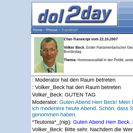
Home
>
Presse
> Transkript
Chat-Transkript vom 22.10.2007
Volker Beck
, Erster Parlamentarischer Ge
Bundestag
Thema:
Homosexualität in der Politik, an
: Moderator hat den Raum betreten
: Volker_Beck hat den Raum betreten
Volker_Beck:
GUTEN TAG
Moderator:
Guten Abend Herr Beck! Mein 
ich moderiere heute Abend. Schön, dass Si
genommen haben.
*Teutonia*_(nip):
Guten Abend Herr Beck. H
Volker_Beck:
Bitte sehr. Nachdem die Werb