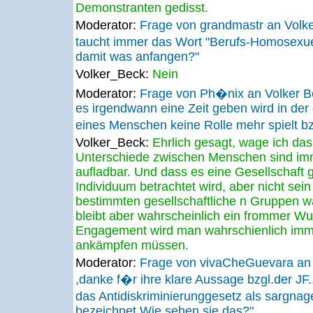
Demonstranten gedisst.
Moderator:
Frage von grandmastr an Volk
taucht immer das Wort "Berufs-Homosexue
damit was anfangen?"
Volker_Beck:
Nein
Moderator:
Frage von Ph�nix an Volker 
es irgendwann eine Zeit geben wird in der 
eines Menschen keine Rolle mehr spielt bzw
Volker_Beck:
Ehrlich gesagt, wage ich da
Unterschiede zwischen Menschen sind im
aufladbar. Und dass es eine Gesellschaft 
Individuum betrachtet wird, aber nicht sei
bestimmten gesellschaftliche n Gruppen 
bleibt aber wahrscheinlich ein frommer Wu
Engagement wird man wahrschienlich imme
ankämpfen müssen.
Moderator:
Frage von vivaCheGuevara an
,danke f�r ihre klare Aussage bzgl.der JF..
das Antidiskriminierunggesetz als sargnage
bezeichnet.Wie sehen sie das?"