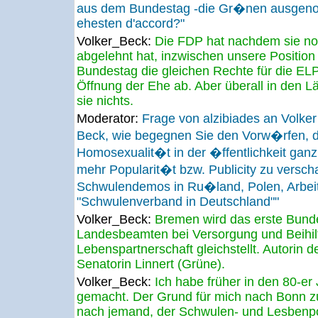
aus dem Bundestag -die Gr�nen ausgeno
ehesten d'accord?"
Volker_Beck:
Die FDP hat nachdem sie no
abgelehnt hat, inzwischen unsere Positio
Bundestag die gleichen Rechte für die ELP 
Öffnung der Ehe ab. Aber überall in den Lä
sie nichts.
Moderator:
Frage von alzibiades an Volke
Beck, wie begegnen Sie den Vorw�rfen, d
Homosexualit�t in der �ffentlichkeit gan
mehr Popularit�t bzw. Publicity zu verscha
Schwulendemos in Ru�land, Polen, Arbei
"Schwulenverband in Deutschland""
Volker_Beck:
Bremen wird das erste Bunde
Landesbeamten bei Versorgung und Beihil
Lebenspartnerschaft gleichstellt. Autorin 
Senatorin Linnert (Grüne).
Volker_Beck:
Ich habe früher in den 80-er 
gemacht. Der Grund für mich nach Bonn z
nach jemand, der Schwulen- und Lesbenpo