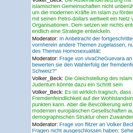
Volker_Beck:
Die Auseinandersetzung mit 
islamischen Gemeinschaften nicht unberühr
um die modernen Kräfte im Islam zu förder
mit seinen Petro-dollars weltweit ein Netz 
Organisationen. Dem setzen wir nichts en
endlich eine Strategie entwickeln.
Moderator:
In Anbetracht der fortgeschrit
vornherein andere Themen zugelassen, nu
des Themas Homosexualität:
Moderator:
Frage von vivaCheGuevara an
bewerten sie den Wahlerfolg der fremdenf
Schweiz?"
Volker_Beck:
Die Gleichstellung des Islam
Judentum könnte dazu ein Schritt sein
Volker_Beck:
Es ist wirklich tragisch, das
Fremdenfeindlichkeit auf der Wohlstandsin
punkten kann. Aber die Bevcölkerung wir
modernen europäischen Gesellschaften au
demographischen Struktur ohen Zuwande
Moderator:
Frage von flitzer an Volker Be
Fragen nicht ausgeschlossen haben: Sehe