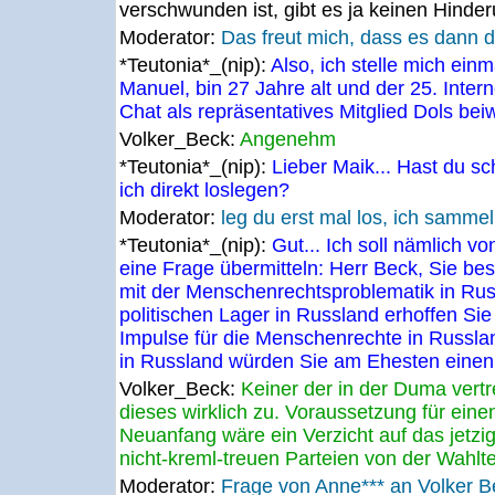
verschwunden ist, gibt es ja keinen Hinde
Moderator:
Das freut mich, dass es dann d
*Teutonia*_(nip):
Also, ich stelle mich ein
Manuel, bin 27 Jahre alt und der 25. Inter
Chat als repräsentatives Mitglied Dols be
Volker_Beck:
Angenehm
*Teutonia*_(nip):
Lieber Maik... Hast du s
ich direkt loslegen?
Moderator:
leg du erst mal los, ich sammel
*Teutonia*_(nip):
Gut... Ich soll nämlich 
eine Frage übermitteln: Herr Beck, Sie besc
mit der Menschenrechtsproblematik in Ru
politischen Lager in Russland erhoffen Sie
Impulse für die Menschenrechte in Russlan
in Russland würden Sie am Ehesten eine
Volker_Beck:
Keiner der in der Duma vertr
dieses wirklich zu. Voraussetzung für ein
Neuanfang wäre ein Verzicht auf das jetzig
nicht-kreml-treuen Parteien von der Wahlt
Moderator:
Frage von Anne*** an Volker 