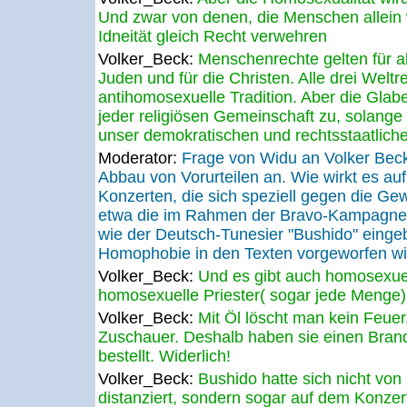
Und zwar von denen, die Menschen allein 
Idneität gleich Recht verwehren
Volker_Beck:
Menschenrechte gelten für all
Juden und für die Christen. Alle drei Weltr
antihomosexuelle Tradition. Aber die Glaben
jeder religiösen Gemeinschaft zu, solange 
unser demokratischen und rechtsstaatlich
Moderator:
Frage von Widu an Volker Bec
Abbau von Vorurteilen an. Wie wirkt es au
Konzerten, die sich speziell gegen die Gew
etwa die im Rahmen der Bravo-Kampagne 
wie der Deutsch-Tunesier "Bushido" eing
Homophobie in den Texten vorgeworfen wi
Volker_Beck:
Und es gibt auch homosexue
homosexuelle Priester( sogar jede Menge)
Volker_Beck:
Mit Öl löscht man kein Feuer
Zuschauer. Deshalb haben sie einen Brand
bestellt. Widerlich!
Volker_Beck:
Bushido hatte sich nicht vo
distanziert, sondern sogar auf dem Konze