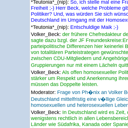
*Teutonia*_(nip):
So, ich stelle mal eine 
Freiheit ;-) Herr Beck, welche Probleme gi
Politiker? Und, was würden Sie sich wünsch
Deutschland im Umgang mit der Homosexu
*Teutonia*_(nip):
Entschuldige Maik ;-)
Volker_Beck:
der frühere Chefredakteur d
sagte dazu bzgl. der JF Freundeskreise:Erf
parteipolitische Differenzen hier keinerle
von totalitären Parteistrategen gewünsch
zwischen CDU-Mitgliedern und Angehörigen
Gruppierungen nur mit einem Lächeln quitt
Volker_Beck:
Als offen homosexueller Poli
stärker um Respekt und Anerkennung ihrer
müssen das Doppelte leisten.
Moderator:
Frage von Ph�nix an Volker B
Deutschland mittelfristig eine v�llige Glei
homosexuellen und heterosexuellen Leben
Volker_Beck:
In Deutschland wird es Zeit
wenigstens rechtlich in allen Lebensbereic
Länder wie Südafrika, Kanada oder Spani