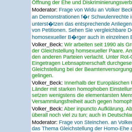
Öffnung der Ehe und Diskriminierungsverbo
Moderator:
Frage von Widu an Volker Bec
an Demonstrationen f�r Schwulenrechte in
unterst�tzen das entsprechende Anliegen
von Petitionen. Sehen Sie vergleichbare D
homosexueller B�rger auch in einzelnen 
Volker_Beck:
Wir arbeiten seit 1990 als G
der Gleichstellung homsexueller Paare. A
den anderen Parteien verlacht. Unter Rot-
Eingetragen Lebnsaptnerschaft durchgese
Gleichstellung bei der Beamtenversorgung
gelingen.
Volker_Beck:
Innerhalb der Europäischen 
Länder mit starken homophoben Einstellun
setzen wenigstens die elementarsten Men
Versammlungsfreiheit auch gegen homoph
Volker_Beck:
Aber inpuncto Aufklärung, Ab
überall noch viel zu tun; auch in Deutschla
Moderator:
Frage von Steinchen. an Volk
das Thema Gleichstellung der Homo-Ehe an