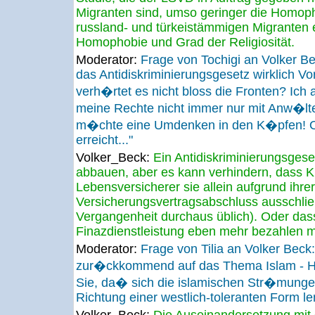
Migranten sind, umso geringer die Homoph
russland- und türkeistämmigen Migranten e
Homophobie und Grad der Religiosität.
Moderator:
Frage von Tochigi an Volker B
das Antidiskriminierungsgesetz wirklich Vo
verh�rtet es nicht bloss die Fronten? Ic
meine Rechte nicht immer nur mit Anw�lt
m�chte eine Umdenken in den K�pfen! O
erreicht..."
Volker_Beck:
Ein Antidiskriminierungsgeset
abbauen, aber es kann verhindern, dass 
Lebensversicherer sie allein aufgrund ihr
Versicherungsvertragsabschluss ausschließ
Vergangenheit durchaus üblich). Oder dass 
Finazdienstleistung eben mehr bezahlen 
Moderator:
Frage von Tilia an Volker Be
zur�ckkommend auf das Thema Islam - H
Sie, da� sich die islamischen Str�mungen
Richtung einer westlich-toleranten Form l