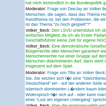
hat mich letztendlich in die Bundespolitik 
Moderator:
Frage von DeeJay an Volker 
Menschen, die sagen, dass das Thema Hom
Randthema ist, bei den Problemen, die wir
ist das Thema "zu hoch gespielt"?"
Volker_Beck:
Den LSVD unterstütze ich üb
einfaches Mitglied, da ich als Erster Parla
Geschäftsführer keine Zeit für eigene NGO
Volker_Beck:
Eine demokratische Gesellsch
Bürgerrechte aller Menschen garantiert w
Menschenrechte nur einer Gruppe auf de
Menschen diskriminieren darf, dann steht i
insgesamt auf dem Spiel.
Moderator:
Frage von Tilia an Volker Bec
Sie, Sie setzten sich f�r eine "Gleichbere
Deutschland" ein - auf der anderen Seite
islamisch dominierten L�ndern kaum toler
Widerspruch f�r sich auf - oder kann ma
einer "Lust am eigenen Untergang" sprech
Volker_Beck:
Aber die Homosexualität wird