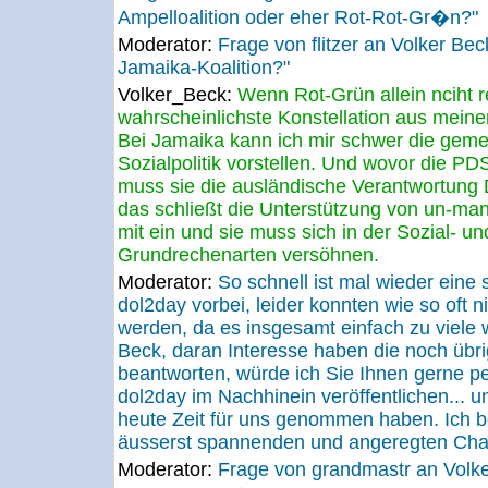
Ampelloalition oder eher Rot-Rot-Gr�n?"
Moderator:
Frage von flitzer an Volker Be
Jamaika-Koalition?"
Volker_Beck:
Wenn Rot-Grün allein nciht r
wahrscheinlichste Konstellation aus meiner
Bei Jamaika kann ich mir schwer die gem
Sozialpolitik vorstellen. Und wovor die P
muss sie die ausländische Verantwortung
das schließt die Unterstützung von un-mand
mit ein und sie muss sich in der Sozial- un
Grundrechenarten versöhnen.
Moderator:
So schnell ist mal wieder ein
dol2day vorbei, leider konnten wie so oft ni
werden, da es insgesamt einfach zu viele
Beck, daran Interesse haben die noch übr
beantworten, würde ich Sie Ihnen gerne pe
dol2day im Nachhinein veröffentlichen... u
heute Zeit für uns genommen haben. Ich b
äusserst spannenden und angeregten Cha
Moderator:
Frage von grandmastr an Volke