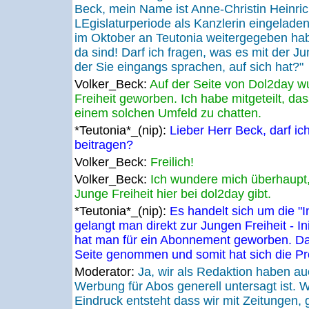
Beck, mein Name ist Anne-Christin Heinrich,
LEgislaturperiode als Kanzlerin eingeladen
im Oktober an Teutonia weitergegeben hab
da sind! Darf ich fragen, was es mit der J
der Sie eingangs sprachen, auf sich hat?"
Volker_Beck:
Auf der Seite von Dol2day w
Freiheit geworben. Ich habe mitgeteilt, dass
einem solchen Umfeld zu chatten.
*Teutonia*_(nip):
Lieber Herr Beck, darf ic
beitragen?
Volker_Beck:
Freilich!
Volker_Beck:
Ich wundere mich überhaupt, 
Junge Freiheit hier bei dol2day gibt.
*Teutonia*_(nip):
Es handelt sich um die "I
gelangt man direkt zur Jungen Freiheit - Ini
hat man für ein Abonnement geworben. D
Seite genommen und somit hat sich die Pro
Moderator:
Ja, wir als Redaktion haben auc
Werbung für Abos generell untersagt ist. W
Eindruck entsteht dass wir mit Zeitungen, 