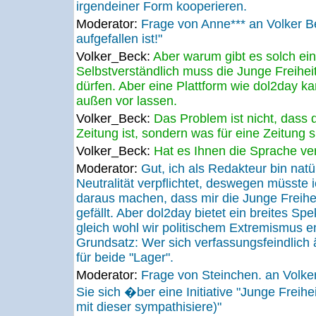
irgendeiner Form kooperieren.
Moderator:
Frage von Anne*** an Volker 
aufgefallen ist!"
Volker_Beck:
Aber warum gibt es solch eine
Selbstverständlich muss die Junge Freihei
dürfen. Aber eine Plattform wie dol2day k
außen vor lassen.
Volker_Beck:
Das Problem ist nicht, dass 
Zeitung ist, sondern was für eine Zeitung si
Volker_Beck:
Hat es Ihnen die Sprache ve
Moderator:
Gut, ich als Redakteur bin natür
Neutralität verpflichtet, deswegen müsste 
daraus machen, dass mir die Junge Freihei
gefällt. Aber dol2day bietet ein breites Spe
gleich wohl wir politischem Extremismus e
Grundsatz: Wer sich verfassungsfeindlich äu
für beide "Lager".
Moderator:
Frage von Steinchen. an Volk
Sie sich �ber eine Initiative "Junge Freihe
mit dieser sympathisiere)"