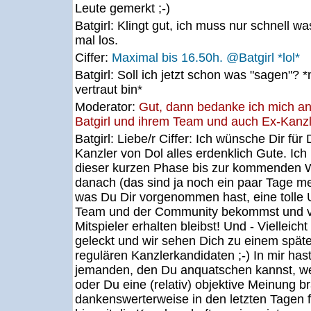
Leute gemerkt ;-)
Batgirl:
Klingt gut, ich muss nur schnell w
mal los.
Ciffer:
Maximal bis 16.50h. @Batgirl *lol*
Batgirl:
Soll ich jetzt schon was "sagen"? 
vertraut bin*
Moderator:
Gut, dann bedanke ich mich an
Batgirl und ihrem Team und auch Ex-Kanzle
Batgirl:
Liebe/r Ciffer: Ich wünsche Dir für 
Kanzler von Dol alles erdenklich Gute. Ich
dieser kurzen Phase bis zur kommenden 
danach (das sind ja noch ein paar Tage me
was Du Dir vorgenommen hast, eine tolle
Team und der Community bekommst und vo
Mitspieler erhalten bleibst! Und - Vielleich
geleckt und wir sehen Dich zu einem spät
regulären Kanzlerkandidaten ;-) In mir has
jemanden, den Du anquatschen kannst, wenn
oder Du eine (relativ) objektive Meinung b
dankenswerterweise in den letzten Tagen f