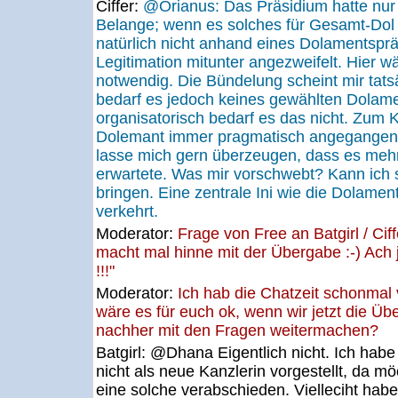
Ciffer:
@Orianus: Das Präsidium hatte nur
Belange; wenn es solches für Gesamt-Dol 
natürlich nicht anhand eines Dolamentspr
Legitimation mitunter angezweifelt. Hier w
notwendig. Die Bündelung scheint mir tatsä
bedarf es jedoch keines gewählten Dolame
organisatorisch bedarf es das nicht. Zum 
Dolemant immer pragmatisch angegangen:
lasse mich gern überzeugen, dass es mehr p
erwartete. Was mir vorschwebt? Kann ich 
bringen. Eine zentrale Ini wie die Dolament
verkehrt.
Moderator:
Frage von Free an Batgirl / Ciff
macht mal hinne mit der Übergabe :-) Ach
!!!"
Moderator:
Ich hab die Chatzeit schonmal 
wäre es für euch ok, wenn wir jetzt die Ü
nachher mit den Fragen weitermachen?
Batgirl:
@Dhana Eigentlich nicht. Ich hab
nicht als neue Kanzlerin vorgestellt, da mö
eine solche verabschieden. Vielleciht habe