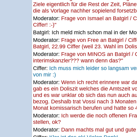
Ziele eigentlich für die Rest der Zeit, Plä
die als Vorlage nachher sopielend forsetz
Moderator:
Frage von Ismael an Batgirl / C
Ciffer! :-)"
Batgirl:
Ich meld mich schon mal in der Mod
Moderator:
Frage von Free an Batgirl / Cif
Batgirl, 22.99 Ciffer (weil 23. Wahl im Dolisz
Moderator:
Frage von MINOS an Batgirl / 
interimskanzler??? wann denn das?"
Ciffer:
Ich muss mich leider so langsam ver
von mir :)
Moderator:
Wenn ich recht erinnere war 
gab es ein Doliszit welches die Amtszeit v
und es war unklar ob sich das nun auch auf
bezog. Deshalb trat Vossi nach 3 Monaten 
Monat komissarisch berufen und hatte so 
Moderator:
Ich werde die noch offenen Fr
stellen, ok?
Moderator:
Dann machts mal gut und gute 