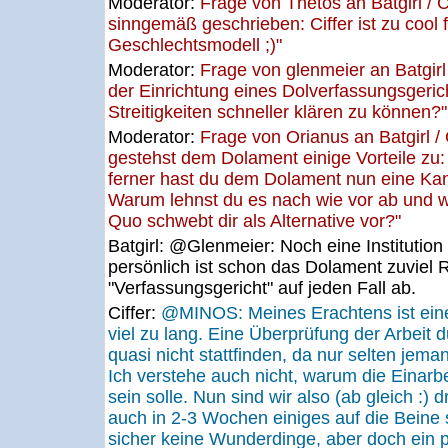
Moderator:
Frage von Thetos an Batgirl / 
sinngemäß geschrieben: Ciffer ist zu cool 
Geschlechtsmodell ;)"
Moderator:
Frage von glenmeier an Batgirl
der Einrichtung eines Dolverfassungsgeri
Streitigkeiten schneller klären zu können?"
Moderator:
Frage von Orianus an Batgirl /
gestehst dem Dolament einige Vorteile zu:
ferner hast du dem Dolament nun eine Kan
Warum lehnst du es nach wie vor ab und 
Quo schwebt dir als Alternative vor?"
Batgirl:
@Glenmeier: Noch eine Institution
persönlich ist schon das Dolament zuviel R
"Verfassungsgericht" auf jeden Fall ab.
Ciffer:
@MINOS: Meines Erachtens ist ein
viel zu lang. Eine Überprüfung der Arbeit
quasi nicht stattfinden, da nur selten jeman
Ich verstehe auch nicht, warum die Einarb
sein solle. Nun sind wir also (ab gleich :)
auch in 2-3 Wochen einiges auf die Beine 
sicher keine Wunderdinge, aber doch ein p