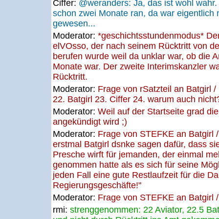
Ciffer:
@weranders: Ja, das ist wohl wahr. 
schon zwei Monate ran, da war eigentlich 
gewesen...
Moderator:
*geschichtsstundenmodus* Der 
elVOsso, der nach seinem Rücktritt von d
berufen wurde weil da unklar war, ob die A
Monate war. Der zweite Interimskanzler w
Rücktritt.
Moderator:
Frage von rSatzteil an Batgirl /
22. Batgirl 23. Ciffer 24. warum auch nicht
Moderator:
Weil auf der Startseite grad di
angekündigt wird ;)
Moderator:
Frage von STEFKE an Batgirl /
erstmal Batgirl dsnke sagen dafür, dass si
Presche wirft für jemanden, der einmal me
genommen hatte als es sich für seine Mögl
jeden Fall eine gute Restlaufzeit für die D
Regierungsgeschäfte!"
Moderator:
Frage von STEFKE an Batgirl / 
rmi:
strenggenommen: 22 Aviator, 22.5 Batg