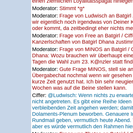
einen ziemlichen Loyalitätsspagat hinlege
Moderator:
Stimmt *g*
Moderator:
Frage von Ludwisch an Batgirl 
wir eigentlich noch irgendwas von Deiner 
oder kommt, da zeitbedingt eher nichts me
Moderator:
Frage von Free an Batgirl / Ci
Kanzerlschaften von Batgirl Dhana zustim
Moderator:
Frage von MINOS an Batgirl / Ci
Dhana: Wozu brauchen wir überhaupt ein
Tagen die Wahl zum 23. K@nzler statt find
Moderator:
Gute Frage MINOS, stell sie 
Übergabechat nochmal wenn wir gesehen h
kurze Zeit genutzt hat. Ich bin sehr neugie
Wochen was auf die Beine stellen kann.
Ciffer:
@Ludwisch: Wenn nichts zu erwarte
nicht angetreten. Es gibt eine Reihe Ideen 
verbleibenden Zeit angehen werden; damit
Dolaments-Plenum beworben. Genauere In
Rundmail geben, vermutlich heute Abend. 
aber es würde vermutlich den Rahmen hie