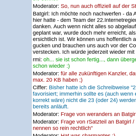
Moderator:
So, nun auch offiziell auf der St
Batgirl:
Ich möchte noch nachwerfen - da Av
hier hatte - dem Team der 22.Internetregier
danken. Auch wenn nicht alles so abgelauf
geplant war, wurde doch mehr erreicht, als
ersichtlich ist. Wir können uns hoffentlich 
gucken und brauchen uns auch vor der Co
verstecken. Ich würde jederzeit wieder mit 
rmi:
oh... sie ist schon fertig..., dann übe
schon wieder :)
Moderator:
für alle zukünftigen Kanzler, da
max. 20 KB haben ;)
Ciffer:
Bisher hatte ich die Schreibweise "2
favorisiert; immerhin sollte es (auch wenn 
korrekt wäre) nicht die 23 (oder 24) werd
bereits anläuft.
Moderator:
Frage von weranders an Batgirl 
Moderator:
Frage von rSatzteil an Batgirl /
nennen so rein rechtlich"
Moderator:
Hat was charmantes ;)