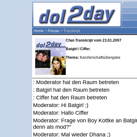
Home
>
Presse
> Transkript
Chat-Transkript vom 23.01.2007
Batgirl / Ciffer
,
Thema:
Kanzlerschaftsübergabe
: Moderator hat den Raum betreten
: Batgirl hat den Raum betreten
: Ciffer hat den Raum betreten
Moderator:
Hi Batgirl :)
Moderator:
Hallo Ciffer
Moderator:
Frage von Boy Kottke an Batgir
denn als mod?"
Moderator:
Mal wieder Dhana ;)