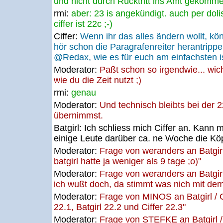
und nicht durch Rücktritt ins Amt gekommen
rmi:
aber: 23 is angekündigt. auch per doli
ciffer ist 22c ;-)
Ciffer:
Wenn ihr das alles ändern wollt, kön
hör schon die Paragrafenreiter herantrippe
@Redax, wie es für euch am einfachsten is
Moderator:
Paßt schon so irgendwie... wich
wie du die Zeit nutzt ;)
rmi:
genau
Moderator:
Und technisch bleibts bei der 2
übernimmst.
Batgirl:
Ich schliess mich Ciffer an. Kann m
einige Leute darüber ca. ne Woche die Köp
Moderator:
Frage von weranders an Batgirl
batgirl hatte ja weniger als 9 tage ;o)"
Moderator:
Frage von weranders an Batgirl
ich wußt doch, da stimmt was nich mit dem
Moderator:
Frage von MINOS an Batgirl / C
22.1, Batgirl 22.2 und Ciffer 22.3"
Moderator:
Frage von STEFKE an Batgirl /