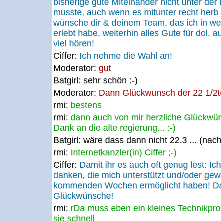
bisherige gute Miteinander nicht unter der
musste, auch wenn es mitunter recht herb
wünsche dir & deinem Team, das ich in wei
erlebt habe, weiterhin alles Gute für dol, a
viel hören!
Ciffer:
Ich nehme die Wahl an!
Moderator:
gut
Batgirl:
sehr schön :-)
Moderator:
Dann Glückwunsch der 22 1/2ten
rmi:
bestens
rmi:
dann auch von mir herzliche Glückwü
Dank an die alte regierung... :-)
Batgirl:
wäre dass dann nicht 22.3 ... (nach 
rmi:
Internetkanzler(in) Ciffer ;-)
Ciffer:
Damit ihr es auch oft genug lest: Ic
danken, die mich unterstützt und/oder gew
kommenden Wochen ermöglicht haben! Dank
Glückwünsche!
rmi:
rDa muss eben ein kleines Technikpro
sie schnell