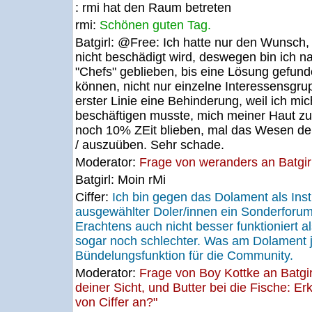
: rmi hat den Raum betreten
rmi:
Schönen guten Tag.
Batgirl:
@Free: Ich hatte nur den Wunsch,
nicht beschädigt wird, deswegen bin ich n
"Chefs" geblieben, bis eine Lösung gefunde
können, nicht nur einzelne Interessensgrup
erster Linie eine Behinderung, weil ich mi
beschäftigen musste, mich meiner Haut z
noch 10% ZEit blieben, mal das Wesen der
/ auszuüben. Sehr schade.
Moderator:
Frage von weranders an Batgirl
Batgirl:
Moin rMi
Ciffer:
Ich bin gegen das Dolament als Inst
ausgewählter Doler/innen ein Sonderforum
Erachtens auch nicht besser funktioniert al
sogar noch schlechter. Was am Dolament je
Bündelungsfunktion für die Community.
Moderator:
Frage von Boy Kottke an Batgirl
deiner Sicht, und Butter bei die Fische: Er
von Ciffer an?"