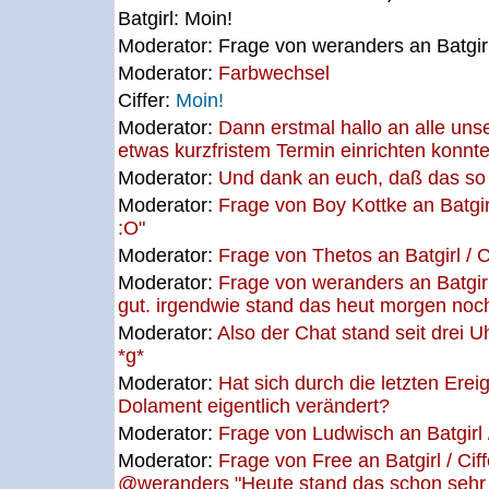
Batgirl:
Moin!
Moderator:
Frage von weranders an Batgirl
Moderator:
Farbwechsel
Ciffer:
Moin!
Moderator:
Dann erstmal hallo an alle unser
etwas kurzfristem Termin einrichten konnte
Moderator:
Und dank an euch, daß das so g
Moderator:
Frage von Boy Kottke an Batgir
:O"
Moderator:
Frage von Thetos an Batgirl / C
Moderator:
Frage von weranders an Batgirl /
gut. irgendwie stand das heut morgen noch
Moderator:
Also der Chat stand seit drei U
*g*
Moderator:
Hat sich durch die letzten Ere
Dolament eigentlich verändert?
Moderator:
Frage von Ludwisch an Batgirl 
Moderator:
Frage von Free an Batgirl / Cif
@weranders "Heute stand das schon sehr 