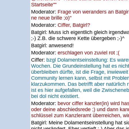
Startseite""
Moderator:
Frage von weranders an Batgirl
ne neue brille ;o)"
Moderator:
Ciffer, Batgirl?
Batgirl:
Muss ich eigentlich gleich irgend
;-) Z.B. die schwere Kette übergeben ;-)^
Batgirl:
anwesend!
Moderator:
erschlagen von zuviel rot ;(
Ciffer:
bzgl Dolamentseinstellung: Es waren
Wochen. Die Grundeinstellung hat es nich
überbleiben dürfte, ist die Frage, inwiewei
Community lernen kann, selbst mit Proble
klarzukommen. Das betrifft aber natürlich 
ist es hier aufgefallen, weil die Zwischen
bei dol nicht existiert.
Moderator:
bevor ciffer kanzler(in) wird h
oder deine abschiedsrede ;) und dann kan
schlüssel zum Kanzleramt überreichen, wir 
Batgirl:
Meine Dolamentseinstellung hat si
nicht verändert. Eher vertieft ;-) Aber das i