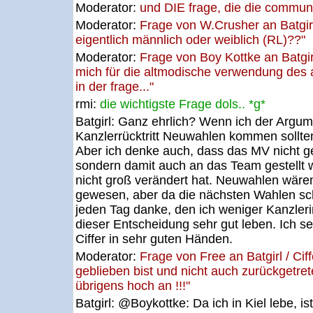
Moderator:
und DIE frage, die die communi
Moderator:
Frage von W.Crusher an Batgirl 
eigentlich männlich oder weiblich (RL)??"
Moderator:
Frage von Boy Kottke an Batgirl
mich für die altmodische verwendung des 
in der frage..."
rmi:
die wichtigste Frage dols.. *g*
Batgirl:
Ganz ehrlich? Wenn ich der Argum
Kanzlerrücktritt Neuwahlen kommen sollten
Aber ich denke auch, dass das MV nicht g
sondern damit auch an das Team gestellt 
nicht groß verändert hat. Neuwahlen wäre
gewesen, aber da die nächsten Wahlen sch
jeden Tag danke, den ich weniger Kanzleri
dieser Entscheidung sehr gut leben. Ich s
Ciffer in sehr guten Händen.
Moderator:
Frage von Free an Batgirl / Ci
geblieben bist und nicht auch zurückgetrete
übrigens hoch an !!!"
Batgirl:
@Boykottke: Da ich in Kiel lebe, ist