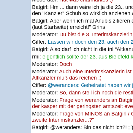
Batgirl:
Hm ... dann wäre ich ja die 23., und
den "Kanzler"-Schuh so wirklich anziehen wi
Batgirl:
Aber wenn ich mal Anubis zitieren da
(laut Startseite) erreicht!" Grins
Moderator:
Du bist die 3. Interimskanzlerin 
Ciffer:
Lassen wir doch den 23. auch den 23
Batgirl:
Also darf ich nicht in die Ini "Altkan
rmi:
eigentlich sollte der 23. aus Bielefel
Moderator:
Doch
Moderator:
Auch eine Interimskanzlerin ist 
Altkanzler muß das reichen ;)
Ciffer:
@weranders: Geheiratet haben wir jet
Moderator:
So, dann stell ich noch die res
Moderator:
Frage von weranders an Batgirl 
der kasper mit der geringsten amtszeit ever
Moderator:
Frage von MINOS an Batgirl / 
zweite Interimskanzler...?"
Batgirl:
@weranders: Bin das nicht ich?! ;-