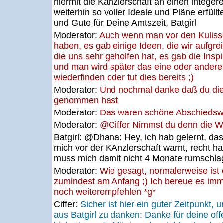
hiermit die Kanzlerschaft an einen integere
weiterhin so voller Ideale und Pläne erfüllt
und Gute für Deine Amtszeit, Batgirl
Moderator:
Auch wenn man vor den Kulissen
haben, es gab einige Ideen, die wir aufgr
die uns sehr geholfen hat, es gab die Insp
und man wird später das eine oder andere 
wiederfinden oder tut dies bereits ;)
Moderator:
Und nochmal danke daß du dies
genommen hast
Moderator:
Das waren schöne Abschiedswo
Moderator:
@Ciffer Nimmst du denn die W
Batgirl:
@Dhana: Hey, ich hab gelernt, das
mich vor der KAnzlerschaft warnt, recht ha
muss mich damit nicht 4 Monate rumschlag
Moderator:
Wie gesagt, normalerweise ist 
zumindest am Anfang ;) Ich bereue es imm
noch weiterempfehlen *g*
Ciffer:
Sicher ist hier ein guter Zeitpunkt,
aus Batgirl zu danken: Danke für deine of