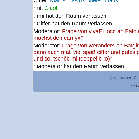
Ciffer:
Klar ist das ok! Vielen Dank!
rmi:
Ciao!
: rmi hat den Raum verlassen
: Ciffer hat den Raum verlassen
Moderator:
Frage von vivaELloco an Batgirl
machst den carnyx?"
Moderator:
Frage von weranders an Batgirl 
dann auch mal. viel spaß ciffer und gutes 
und so. tschöö mi tdoppel ö ;o)"
: Moderator hat den Raum verlassen
[
Impressum
|
Ch
© 199