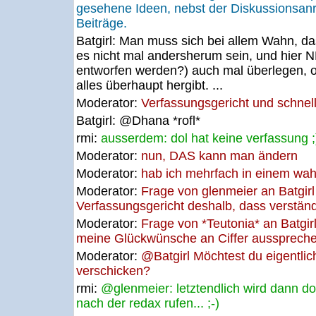
gesehene Ideen, nebst der Diskussionsa
Beiträge.
Batgirl:
Man muss sich bei allem Wahn, das
es nicht mal andersherum sein, und hier 
entworfen werden?) auch mal überlegen, 
alles überhaupt hergibt. ...
Moderator:
Verfassungsgericht und schnell?
Batgirl:
@Dhana *rofl*
rmi:
ausserdem: dol hat keine verfassung ;
Moderator:
nun, DAS kann man ändern
Moderator:
hab ich mehrfach in einem wa
Moderator:
Frage von glenmeier an Batgirl
Verfassungsgericht deshalb, dass verständl
Moderator:
Frage von *Teutonia* an Batgirl
meine Glückwünsche an Ciffer ausspreche
Moderator:
@Batgirl Möchtest du eigentli
verschicken?
rmi:
@glenmeier: letztendlich wird dann d
nach der redax rufen... ;-)