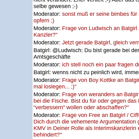
selbe gewesen ;-)
Moderator:
sonst muß er seine bimbes für 
opfern ;)
Moderator:
Frage von Ludwisch an Batgirl /
Kanzler?"
Moderator:
Jetzt gerade Batgirl, gleich verm
Batgirl:
@Ludwisch: Du bist gerade bei der
Amtsgeschäfte
Moderator:
ich stell noch ein paar fragen 
Batgirl:
wenns nicht zu peinlich wird, immer
Moderator:
Frage von Boy Kottke an Batgirl
mal loslegen... ;)"
Moderator:
Frage von weranders an Batgirl
bei die Fische. Bist du für oder gegen da
"verbessern" wollen oder abschaffen?"
Moderator:
Frage von Free an Batgirl / Ci
Dich durch die vehemente Argumentation 
KMV in Deiner Rolle als Interimskanzlerin 
behindert?"