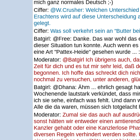
mich ganz normales Deutsch ;-)
Ciffer:
@W.Crusher: Welchen Unterschied
Erachtens wird auf diese Unterscheidung an
gelegt.
Ciffer:
Was soll verkehrt sein an "Butter be
Batgirl:
@Free: Danke. Das war wohl das ei
dieser Situation tun konnte. Auch wenn es 
eine Art "Pattex-Heide" gesehen wurde ... :
Moderator:
@Batgirl Ich übrigens auch, das
Zeit für dich und es tut mir sehr leid, daß 
begonnen. Ich hoffe das schreckt dich nicht
nochmal zu versuchen, unter anderen, glü
Batgirl:
@Dhana: Ähm ... ehrlich gesagt ha
Wochenende lautstark verkündet, dass mir 
ich sie sehe, einfach was fehlt. Und dann wa
Alle die da waren, müssen sich totgelacht
Moderator:
Zumal sie das auch auf ausdrüc
sonst hätten wir entweder einen amtieren
Kanzler gehabt oder eine Kanzlerlose Pha
diversen Regeln verhindert werden sollte.