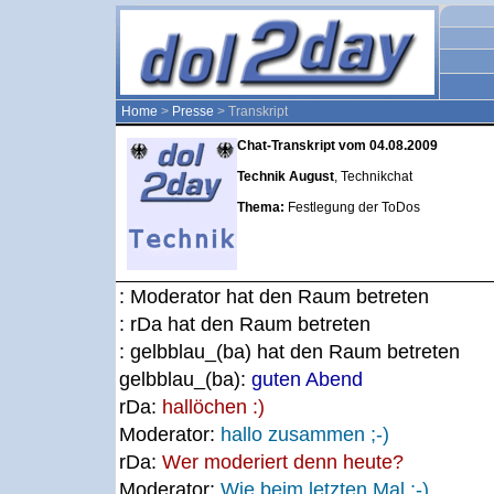
Home
>
Presse
> Transkript
Chat-Transkript vom 04.08.2009
Technik August
, Technikchat
Thema:
Festlegung der ToDos
: Moderator hat den Raum betreten
: rDa hat den Raum betreten
: gelbblau_(ba) hat den Raum betreten
gelbblau_(ba):
guten Abend
rDa:
hallöchen :)
Moderator:
hallo zusammen ;-)
rDa:
Wer moderiert denn heute?
Moderator:
Wie beim letzten Mal ;-)