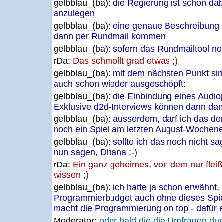
gelbblau_(ba):
die Regierung ist schon dab
anzulegen
gelbblau_(ba):
eine genaue Beschreibung 
dann per Rundmail kommen
gelbblau_(ba):
sofern das Rundmailtool noc
rDa:
Das schmollt grad etwas ;)
gelbblau_(ba):
mit dem nächsten Punkt si
auch schon wieder ausgeschöpft:
gelbblau_(ba):
die Einbindung eines Audiop
Exklusive d2d-Interviews können dann da
gelbblau_(ba):
ausserdem, darf ich das de
noch ein Spiel am letzten August-Wochen
gelbblau_(ba):
sollte ich das noch nicht s
nun sagen, Dhana :-)
rDa:
Ein ganz geheimes, von dem nur fleiß
wissen ;)
gelbblau_(ba):
ich hatte ja schon erwähnt,
Programmierbudget auch ohne dieses Spie
macht die Programmierung on top - dafür
Moderator:
oder bald die die Umfragen dur