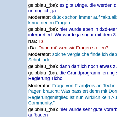
gelbblau_(ba):
es gibt Dinge, die werden 
unmöglich, ja
Moderator:
drück schon immer auf "aktual
keine neuen Fragen...
gelbblau_(ba):
hier wurde eben in d2d-Mani
interpretiert. Wir wurde ja sogar mit dem 3.
rDa:
Tz
rDa:
Dann müssen wir Fragen stellen?
Moderator:
solche Vergleiche finde ich dep
Schublade.
gelbblau_(ba):
dann darf ich noch etwas 
gelbblau_(ba):
die Grundprogrammierung 
Regierung Ticho
Moderator:
Frage von Fran�ois an Techn
fragen braucht: Was passiert denn mit Dorr
Regierungsmitglied ist nun wirklich kein 
Community."
gelbblau_(ba):
hier wurde sehr gute Vorarbe
aufbauen