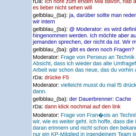
rDa:
Ich höre zum ersten Mal davon, hab a
es lieber nicht sehen will
gelbblau_(ba):
ja, darüber sollte man red
wir intern
gelbblau_(ba):
@ Moderator: es wird definit
hingenommen werden. Ich möchte aber au
jemanden sprechen, der nicht da ist. Wir 
gelbblau_(ba):
gibt es denn noch Fragen?
Moderator:
Frage von Perseus an Technik 
Absicht, dass ich wieder das alte Umfrage
Arbeit war schon das neue, das du vorhin au
rDa:
drücke F5
Moderator:
vielleicht musst du mal f5 drück
dann.
gelbblau_(ba):
der Dauerbrenner: Cache
rDa:
dann klick nochmal auf den link
Moderator:
Frage von Fran�ois an Techn
wir, wie es weiter geht. Ich hoffe, dass di
daran erinnern und nicht schon den bekan
nur ein KP-Mitglied in irgendeinem Team ist