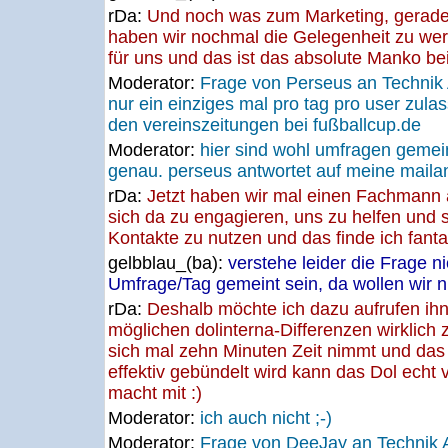
rDa:
Und noch was zum Marketing, gerade
haben wir nochmal die Gelegenheit zu werb
für uns und das ist das absolute Manko be
Moderator:
Frage von Perseus an Technik A
nur ein einziges mal pro tag pro user zula
den vereinszeitungen bei fußballcup.de
Moderator:
hier sind wohl umfragen gemein
genau. perseus antwortet auf meine mailanf
rDa:
Jetzt haben wir mal einen Fachmann al
sich da zu engagieren, uns zu helfen und 
Kontakte zu nutzen und das finde ich fant
gelbblau_(ba):
verstehe leider die Frage ni
Umfrage/Tag gemeint sein, da wollen wir 
rDa:
Deshalb möchte ich dazu aufrufen ih
möglichen dolinterna-Differenzen wirklich 
sich mal zehn Minuten Zeit nimmt und da
effektiv gebündelt wird kann das Dol echt v
macht mit :)
Moderator:
ich auch nicht ;-)
Moderator:
Frage von DeeJay an Technik A