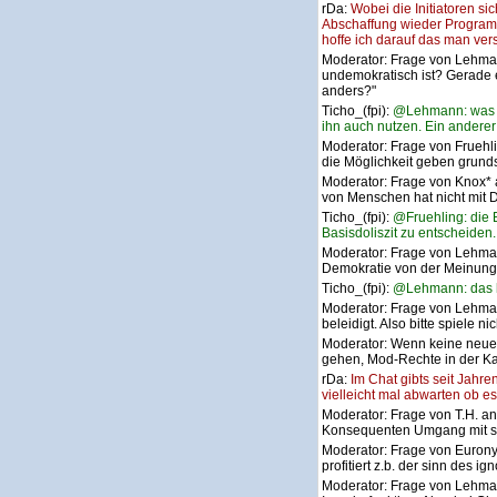
rDa:
Wobei die Initiatoren s
Abschaffung wieder Programmi
hoffe ich darauf das man ver
Moderator:
Frage von Lehman
undemokratisch ist? Gerade 
anders?"
Ticho_(fpi):
@Lehmann: was i
ihn auch nutzen. Ein anderer 
Moderator:
Frage von Fruehli
die Möglichkeit geben grunds
Moderator:
Frage von Knox*
von Menschen hat nicht mit D
Ticho_(fpi):
@Fruehling: die B
Basisdoliszit zu entscheiden.
Moderator:
Frage von Lehman
Demokratie von der Meinung d
Ticho_(fpi):
@Lehmann: das ha
Moderator:
Frage von Lehma
beleidigt. Also bitte spiele 
Moderator:
Wenn keine neuen
gehen, Mod-Rechte in der K
rDa:
Im Chat gibts seit Jahren
vielleicht mal abwarten ob e
Moderator:
Frage von T.H. an
Konsequenten Umgang mit s
Moderator:
Frage von Euron
profitiert z.b. der sinn des ign
Moderator:
Frage von Lehman