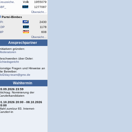
reuzeiche.
1955079
SBF_
1277087
Übersicht...
Partei-Bimbes
Pi
2430
KDP
1178
NIP
608
Übersicht...
Ansprechpartner
Initiativen gründen:
Moderatoren
Beschwerden über Doler:
Schiedsgericht
Sonstige Fragen und Hinweise an
die Betreiber:
dol2day-team@gmx.de
Wahltermin
20.09.2026 23:59
Stichtag: Nominierung der
Kanzlerkandidaten
01.10.2026 20:00 - 08.10.2026
20:00
Wahl zum/zur 83. Internet-
Kanzler/-in