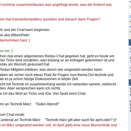
K
rst nochmal zusammenfassen was angefragt wurde, was die Antwort war,
dann mal Kanzlerkompetenz ausüben und danach dann Fragen?
F
Uhr und der Chat kann beginnen.
sse aka WibenPeter
bernommen hast :)
on mir ;)
hon mal einen allgemeinen Redax-Chat gegeben hat, geht es heute um
ler Ticho wird vorstellen, was bislang so an Anfragen gekommen ist und
edax als Wunsch geäussert hat.
 Redax-Mitglied erklären, was davon wie umgesetzt werden kann.
aben wir sicher noch etwas Platz für Fragen zum thema Dol-technik und
 es ja schon hitzige Diskussionen in letzter Zeit.
nicht mit Technik im zusammenhang werde ich nebenbei sameln, vielleicht
ellen. Aber versprechen kann ich nichts.
 ich das Wort an Ticho und rDa. Viel Spaß beim Chat.
nn an Technik März: "Guten Abend!"
zum Chat vorab:
ardenal an Technik März: "Technik märz gilt aber auch für april,oder?:))"
s im März umgesetzt werden soll, im April gibts eine neue Wunschliste und