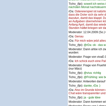
Ticho_(fpi):
soweit ich weiss 
nächsten Monat nachsteuern 
rDa:
Ostereierspiel ist natür
dass die Doler sich da sehr 
dazutun, damit das klappt. 
an Aufgaben übernehmen kön
Anfang April, damit das wied
Stunden hättet kriegen wir da
Moderator:
12.04.2009 (So.)
rDa:
Genau
rDa:
Für mich wäre jetzt alles
Ticho_(fpi):
@rDa: ok - das w
Moderator:
Dann ahbe ich zw
wurden:
Moderator:
Frage von vivaE.
rDa:
Ich schick euch eine Pal
Moderator:
Frage von Fruehli
(nur März)
Ticho_(fpi):
@viva: richtig
Ticho_(fpi):
@Frühling: wie be
Moderator:
Antworten darauf 
Ticho_(fpi):
danke, rDa :)
rDa:
Also im Grunde können d
Chat wäre transparenter und
Ticho_(fpi):
ja - gute Idee
Moderator:
Dann kommen wir 