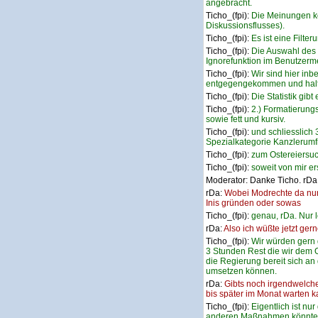
angebracht.
Ticho_(fpi):
Die Meinungen k
Diskussionsflusses).
Ticho_(fpi):
Es ist eine Filte
Ticho_(fpi):
Die Auswahl des 
Ignorefunktion im Benutzerm
Ticho_(fpi):
Wir sind hier inb
entgegengekommen und halte
Ticho_(fpi):
Die Statistik gib
Ticho_(fpi):
2.) Formatierung
sowie fett und kursiv.
Ticho_(fpi):
und schliesslich 
Spezialkategorie Kanzlerumf
Ticho_(fpi):
zum Ostereiersuc
Ticho_(fpi):
soweit von mir er
Moderator:
Danke Ticho. rDa,
rDa:
Wobei Modrechte da nur 
Inis gründen oder sowas
Ticho_(fpi):
genau, rDa. Nur 
rDa:
Also ich wüßte jetzt ge
Ticho_(fpi):
Wir würden gern
3 Stunden Rest die wir dem O
die Regierung bereit sich an 
umsetzen können.
rDa:
Gibts noch irgendwelch
bis später im Monat warten 
Ticho_(fpi):
Eigentlich ist nu
anderen Maßnahmen könnten