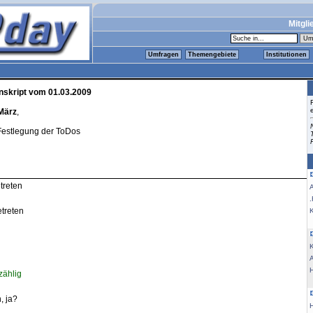
Mitgli
Umfragen
Themengebiete
Institutionen
nskript vom 01.03.2009
März
,
Festlegung der ToDos
treten
.
etreten
K
K
zählig
n, ja?