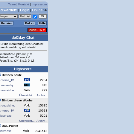
Team
|
Kontakt
|
Impressum
ed werden!
|
Login
|
Online
:
4
Parteien
DoLex
Hilfe
dol2day-Chat
Für die Benutzung des Chats ist
eine Anmeldung erforderlich.
Nachrichten (30 min.): 0
Teilnehmer (30 min.): 0
Posts/Std. (24 Std.): 0.42
Highscore
Bimbes heute
Anteros_IV
2284
Fransecky.
813
reuzeiche.
729
Übersicht...
Archiv...
Bimbes diese Woche
reuzeiche.
15635
Anteros_IV
10913
Harzhexe
5201
Übersicht...
Archiv...
DOL-Points
Harzhexe
2941542