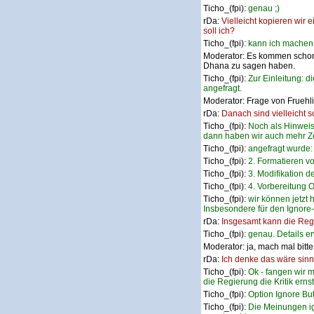
Ticho_(fpi):
genau ;)
rDa:
Vielleicht kopieren wir
soll ich?
Ticho_(fpi):
kann ich mache
Moderator:
Es kommen schon e
Dhana zu sagen haben.
Ticho_(fpi):
Zur Einleitung: 
angefragt.
Moderator:
Frage von Fruehl
rDa:
Danach sind vielleicht 
Ticho_(fpi):
Noch als Hinweis:
dann haben wir auch mehr Zei
Ticho_(fpi):
angefragt wurde: 
Ticho_(fpi):
2. Formatieren v
Ticho_(fpi):
3. Modifikation d
Ticho_(fpi):
4. Vorbereitung
Ticho_(fpi):
wir können jetzt
Insbesondere für den Ignore-
rDa:
Insgesamt kann die Reg
Ticho_(fpi):
genau. Details e
Moderator:
ja, mach mal bitte
rDa:
Ich denke das wäre sinn
Ticho_(fpi):
Ok - fangen wir 
die Regierung die Kritik ern
Ticho_(fpi):
Option Ignore But
Ticho_(fpi):
Die Meinungen ig