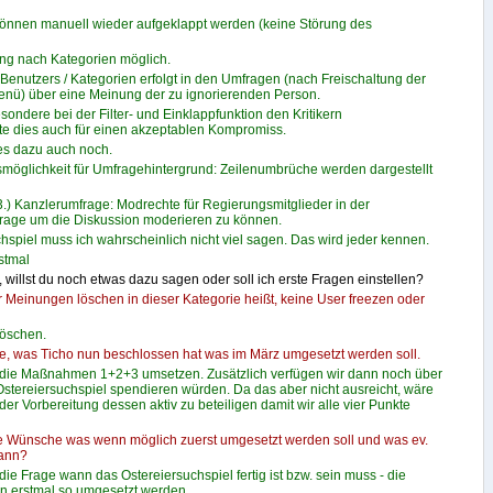
önnen manuell wieder aufgeklappt werden (keine Störung des
rung nach Kategorien möglich.
Benutzers / Kategorien erfolgt in den Umfragen (nach Freischaltung der
enü) über eine Meinung der zu ignorierenden Person.
esondere bei der Filter- und Einklappfunktion den Kritikern
 dies auch für einen akzeptablen Kompromiss.
t es dazu auch noch.
smöglichkeit für Umfragehintergrund: Zeilenumbrüche werden dargestellt
3.) Kanzlerumfrage: Modrechte für Regierungsmitglieder in der
rage um die Diskussion moderieren zu können.
hspiel muss ich wahrscheinlich nicht viel sagen. Das wird jeder kennen.
stmal
 willst du noch etwas dazu sagen oder soll ich erste Fragen einstellen?
Meinungen löschen in dieser Kategorie heißt, keine User freezen oder
löschen.
rne, was Ticho nun beschlossen hat was im März umgesetzt werden soll.
 die Maßnahmen 1+2+3 umsetzen. Zusätzlich verfügen wir dann noch über
stereiersuchspiel spendieren würden. Da das aber nicht ausreicht, wäre
der Vorbereitung dessen aktiv zu beteiligen damit wir alle vier Punkte
e Wünsche was wenn möglich zuerst umgesetzt werden soll und was ev.
kann?
r die Frage wann das Ostereiersuchspiel fertig ist bzw. sein muss - die
 erstmal so umgesetzt werden.