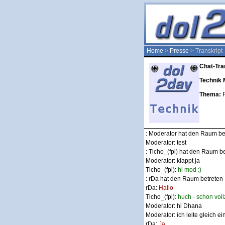
Home
>
Presse
> Transkript
Chat-Tra
Technik 
Thema:
: Moderator hat den Raum be
Moderator:
test
: Ticho_(fpi) hat den Raum b
Moderator:
klappt ja
Ticho_(fpi):
hi mod :)
: rDa hat den Raum betreten
rDa:
Hallo
Ticho_(fpi):
huch - schon voll
Moderator:
hi Dhana
Moderator:
ich leite gleich ei
rDa:
Ja