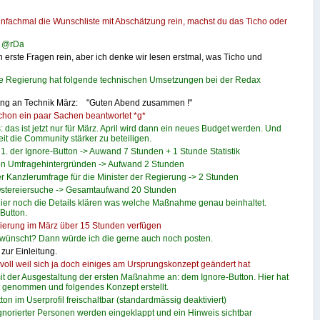
 einfachmal die Wunschliste mit Abschätzung rein, machst du das Ticho oder
n @rDa
rste Fragen rein, aber ich denke wir lesen erstmal, was Ticho und
die Regierung hat folgende technischen Umsetzungen bei der Redax
ing an Technik März: "Guten Abend zusammen !"
schon ein paar Sachen beantwortet *g*
 das ist jetzt nur für März. April wird dann ein neues Budget werden. Und
t die Community stärker zu beteiligen.
1. der Ignore-Button -> Auwand 7 Stunden + 1 Stunde Statistik
on Umfragehintergründen -> Aufwand 2 Stunden
er Kanzlerumfrage für die Minister der Regierung -> 2 Stunden
 Ostereiersuche -> Gesamtaufwand 20 Stunden
 hier noch die Details klären was welche Maßnahme genau beinhaltet.
Button.
ierung im März über 15 Stunden verfügen
rwünscht? Dann würde ich die gerne auch noch posten.
 zur Einleitung.
voll weil sich ja doch einiges am Ursprungskonzept geändert hat
mit der Ausgestaltung der ersten Maßnahme an: dem Ignore-Button. Hier hat
st genommen und folgendes Konzept erstellt.
ton im Userprofil freischaltbar (standardmässig deaktiviert)
norierter Personen werden eingeklappt und ein Hinweis sichtbar