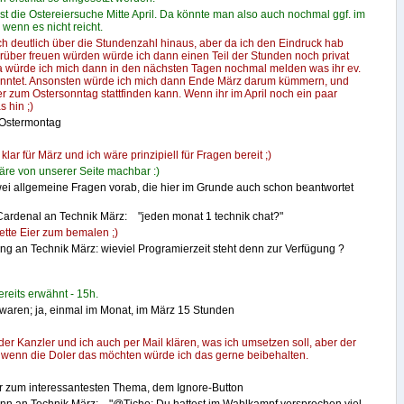
ist die Ostereiersuche Mitte April. Da könnte man also auch nochmal ggf. im
wenn es nicht reicht.
lich deutlich über die Stundenzahl hinaus, aber da ich den Eindruck hab
drüber freuen würden würde ich dann einen Teil der Stunden noch privat
Da würde ich mich dann in den nächsten Tagen nochmal melden was ihr ev.
ntet. Ansonsten würde ich mich dann Ende März darum kümmern, und
er zum Ostersonntag stattfinden kann. Wenn ihr im April noch ein paar
s hin ;)
 Ostermontag
 klar für März und ich wäre prinzipiell für Fragen bereit ;)
äre von unserer Seite machbar :)
ei allgemeine Fragen vorab, die hier im Grunde auch schon beantwortet
Cardenal an Technik März: "jeden monat 1 technik chat?"
ette Eier zum bemalen ;)
ng an Technik März: wieviel Programierzeit steht denn zur Verfügung ?
reits erwähnt - 15h.
waren; ja, einmal im Monat, im März 15 Stunden
er Kanzler und ich auch per Mail klären, was ich umsetzen soll, aber der
 wenn die Doler das möchten würde ich das gerne beibehalten.
zum interessantesten Thema, dem Ignore-Button