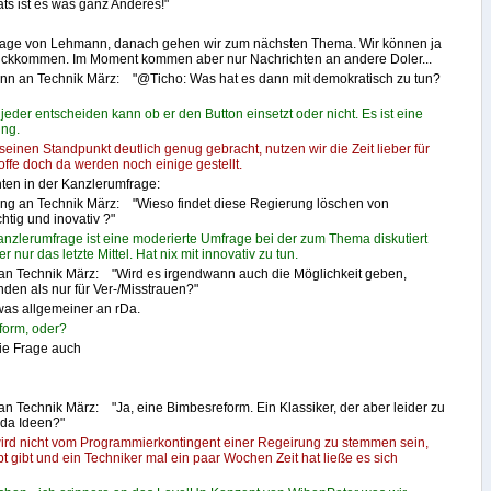
ats ist es was ganz Anderes!"
rage von Lehmann, danach gehen wir zum nächsten Thema. Wir können ja
rückkommen. Im Moment kommen aber nur Nachrichten an andere Doler...
n an Technik März: "@Ticho: Was hat es dann mit demokratisch zu tun?
der entscheiden kann ob er den Button einsetzt oder nicht. Es ist eine
ung.
einen Standpunkt deutlich genug gebracht, nutzen wir die Zeit lieber für
offe doch da werden noch einige gestellt.
en in der Kanzlerumfrage:
ing an Technik März: "Wieso findet diese Regierung löschen von
tig und inovativ ?"
anzlerumfrage ist eine moderierte Umfrage bei der zum Thema diskutiert
 nur das letzte Mittel. Hat nix mit innovativ zu tun.
an Technik März: "Wird es irgendwann auch die Möglichkeit geben,
nden als nur für Ver-/Misstrauen?"
was allgemeiner an rDa.
orm, oder?
die Frage auch
n Technik März: "Ja, eine Bimbesreform. Ein Klassiker, der aber leider zu
 da Ideen?"
ird nicht vom Programmierkontingent einer Regeirung zu stemmen sein,
 gibt und ein Techniker mal ein paar Wochen Zeit hat ließe es sich