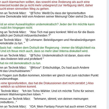
ich auch klarmachen sollten, das sowohl eine Änderung als auch eine
erzeit kostet die ja nicht mehr unbegrenzt zur Verfügung steht, daher
sucht einen sinnvollen Weg zu gehen.
n an Technik März: "@Ticho: Weißt Du dass der Ignorierbutton
eine Demokratie lebt vom Anderen seiner Meinung! Oder siehst Du das
st an einer Auswahloption undemokratisch? Jeder der ihn möchte kann
nutzt ihn hingegen nicht.
ng an Technik März: "Also Tich mal ganz konkret: Wird es für die Basis
ätlich per Doliszit mitzuentscheiden ?"
 an Technik März: "@ Lehmann: Beleidigungen und Herabwürdigungen
emokratie zu tun. "
asis hat - neben dem Doliszit der Regierung - immer die Möglichkeit via
 Und ich freue mich auch, dass so mehr über Interna diskutiert wird.
n an Technik März: "@Ticho: Undemokratisch ist daran, dass eine
es Anderen lebt und profetiert! "
t nix mit demokratisch zu tun.
nn an Technik März: "@Knox*: Entschuldige, Du hast auch Andere
nicht das Unschuldslamm."
 Fragen zum Button kommen, könnten wir gleich mal zum nächsten Punkt
anzlerumfrage.
 eine Ignorefunktion, das hat die Diskussionen dort nicht zerstört ;) Also
s wirklich so schlimm kommt.
 Technik März: "Ich bin Ticho-Wähler. Und ich möchte Ticho für seinen
einem Wahlversprechen loben. "
ymous an Technik März: "lehmann, stimmt, von deinen meinungen
orebuttons..."
n an Technik März: "rDA: Mein Fantasy Forum hat auch einen Chat mit