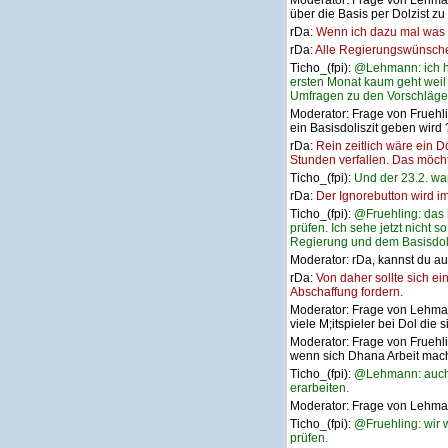
Moderator:
Frage von Lehman
über die Basis per Dolzist zu
rDa:
Wenn ich dazu mal was 
rDa:
Alle Regierungswünsche 
Ticho_(fpi):
@Lehmann: ich ha
ersten Monat kaum geht weil 
Umfragen zu den Vorschläge
Moderator:
Frage von Fruehli
ein Basisdoliszit geben wird
rDa:
Rein zeitlich wäre ein D
Stunden verfallen. Das möcht
Ticho_(fpi):
Und der 23.2. wa
rDa:
Der Ignorebutton wird 
Ticho_(fpi):
@Fruehling: das 
prüfen. Ich sehe jetzt nicht
Regierung und dem Basisdolis
Moderator:
rDa, kannst du au
rDa:
Von daher sollte sich e
Abschaffung fordern.
Moderator:
Frage von Lehman
viele M;itspieler bei Dol die
Moderator:
Frage von Fruehli
wenn sich Dhana Arbeit mach
Ticho_(fpi):
@Lehmann: auch f
erarbeiten.
Moderator:
Frage von Lehman
Ticho_(fpi):
@Fruehling: wir 
prüfen.