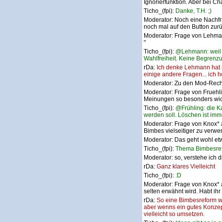
Ignorierfunktion. Aber bei Ch
Ticho_(fpi):
Danke, T.H. ;)
Moderator:
Noch eine Nachf
noch mal auf den Button zu
Moderator:
Frage von Lehman
"
Ticho_(fpi):
@Lehmann: weil je
Wahlfreiheit. Keine Begrenz
rDa:
Ich denke Lehmann hat s
einige andere Fragen... ich h
Moderator:
Zu den Mod-Recht
Moderator:
Frage von Fruehl
Meinungen so besonders wich
Ticho_(fpi):
@Frühling: die K
werden soll. Löschen ist immer
Moderator:
Frage von Knox* 
Bimbes vielseitiger zu verwe
Moderator:
Das geht wohl et
Ticho_(fpi):
Thema Bimbesref
Moderator:
so, verstehe ich 
rDa:
Ganz klares Vielleicht
Ticho_(fpi):
:D
Moderator:
Frage von Knox* a
selten erwähnt wird. Habt ihr
rDa:
So eine Bimbesreform w
aber wenns ein gutes Konzept
vielleicht so umsetzen.