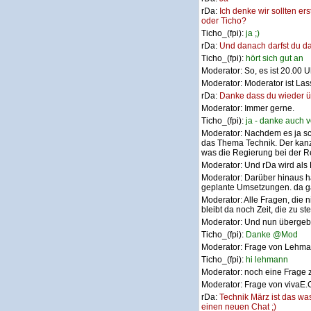
rDa:
Ich denke wir sollten e
oder Ticho?
Ticho_(fpi):
ja ;)
rDa:
Und danach darfst du 
Ticho_(fpi):
hört sich gut an
Moderator:
So, es ist 20.00 
Moderator:
Moderator ist La
rDa:
Danke dass du wieder ü
Moderator:
Immer gerne.
Ticho_(fpi):
ja - danke auch v
Moderator:
Nachdem es ja sc
das Thema Technik. Der kanz
was die Regierung bei der R
Moderator:
Und rDa wird als
Moderator:
Darüber hinaus h
geplante Umsetzungen. da gab
Moderator:
Alle Fragen, die 
bleibt da noch Zeit, die zu st
Moderator:
Und nun übergebe
Ticho_(fpi):
Danke @Mod
Moderator:
Frage von Lehma
Ticho_(fpi):
hi lehmann
Moderator:
noch eine Frage 
Moderator:
Frage von vivaE.C
rDa:
Technik März ist das wa
einen neuen Chat ;)