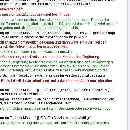
n an Technik März: "@Ticho: Du hattest im Wahlkampf versprochen viel
 machen. Warum nicvht über die Ignoriertaste ein Dolzist?"
einwerfen darf
mussten bis 23.2. ausformuliert bei mir sein
be davon gesprochen, dass sich jeder einbringen kann. Das das im
die Termine so eng sind ist auch klar. Für den nächsten Monat wird es aber
n geben und ob jemand Ideen einbringen möchte.
ng an Technik März: "Ist der Regierung klar, dass es zum Ignorier-Knopf
 ? Wird diese Tatsache berücksichtigt und wenn ja wie? "
oliszit dazu nicht möglich gewesen und dann wäre ein guter Teil der
e ich die Kritiker mal bitten mitzubedenken.
r exakt sechs Tage nach der Kanzlerübergabe.
im März so umgesetzt entsprechend dem Konzept der Regierung.
hat die Regierung heute erreicht und wir werden dies sehr ausgewogen
 so grosse Unterschiede auf dem ersten Blick zwischen dem Entwurf der
zit Vorschlag. Wir werden es aber wie gesagt sehr sorgfältig prüfen.
s Sicht der Redaktion sagen, was das für ein Basisdolizit bedeutet?
in Basisdoliszit daran orientieren und entweder eine Änderung oder eine
n an Technik März: "@Ticho: Umfragen? Ich rede von Dolzist? Es gibt
 sich einmen Dolzist wünschen!"
ng an Technik März: "Na, dann prüft aber schnell, wäre kontraproduktiv,
t, die hernach von der Basis abgelehnt wird"
ür ein Doliszit muss man erstmal in Umfragen oder intern Vorschläge
n an Technik März: "@rDA: Ein Dolzist ist aber wichtig!"
werden das sehr angemessen und im Lauf der Frist selbstverständlich