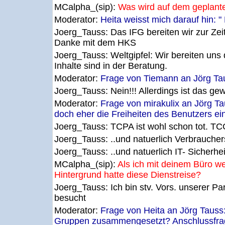
MCalpha_(sip):
Was wird auf dem geplante
Moderator:
Heita weisst mich darauf hin: "
Joerg_Tauss:
Das IFG bereiten wir zur Zei
Danke mit dem HKS
Joerg_Tauss:
Weltgipfel: Wir bereiten uns
Inhalte sind in der Beratung.
Moderator:
Frage von Tiemann an Jörg Taus
Joerg_Tauss:
Nein!!! Allerdings ist das g
Moderator:
Frage von mirakulix an Jörg T
doch eher die Freiheiten des Benutzers ein,
Joerg_Tauss:
TCPA ist wohl schon tot. TC
Joerg_Tauss:
..und natuerlich Verbrauche
Joerg_Tauss:
..und natuerlich IT- Sicherhei
MCalpha_(sip):
Als ich mit deinem Büro 
Hintergrund hatte diese Dienstreise?
Joerg_Tauss:
Ich bin stv. Vors. unserer 
besucht
Moderator:
Frage von Heita an Jörg Tauss:
Gruppen zusammengesetzt? Anschlussfrage