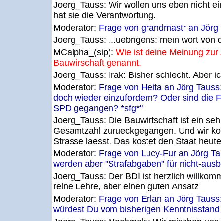
Joerg_Tauss:
Wir wollen uns eben nicht ei
hat sie die Verantwortung.
Moderator:
Frage von grandmastr an Jörg
Joerg_Tauss:
...uebrigens: mein wort vo
MCalpha_(sip):
Wie ist deine Meinung zur 
Bauwirschaft genannt.
Joerg_Tauss:
Irak: Bisher schlecht. Aber 
Moderator:
Frage von Heita an Jörg Tauss
doch wieder einzufordern? Oder sind die Fr
SPD gegangen? *sfg*"
Joerg_Tauss:
Die Bauwirtschaft ist ein se
Gesamtzahl zurueckgegangen. Und wir koe
Strasse laesst. Das kostet den Staat heute
Moderator:
Frage von Lucy-Fur an Jörg Tau
werden aber "Strafabgaben" für nicht-ausbi
Joerg_Tauss:
Der BDI ist herzlich willko
reine Lehre, aber einen guten Ansatz
Moderator:
Frage von Erlan an Jörg Taus
würdest Du vom bisherigen Kenntnisstand 