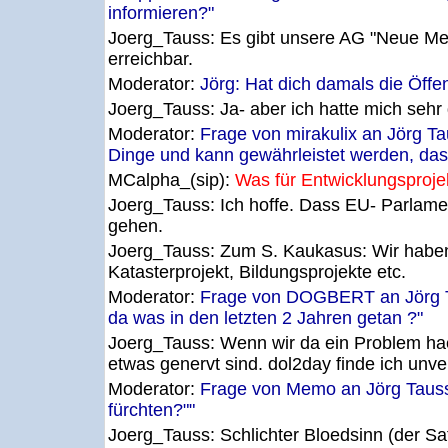
informieren?"
Joerg_Tauss:
Es gibt unsere AG "Neue Me
erreichbar.
Moderator:
Jörg: Hat dich damals die Öff
Joerg_Tauss:
Ja- aber ich hatte mich seh
Moderator:
Frage von mirakulix an Jörg T
Dinge und kann gewährleistet werden, das
MCalpha_(sip):
Was für Entwicklungsproje
Joerg_Tauss:
Ich hoffe. Dass EU- Parlamen
gehen.
Joerg_Tauss:
Zum S. Kaukasus: Wir haben 
Katasterprojekt, Bildungsprojekte etc.
Moderator:
Frage von DOGBERT an Jörg Tau
da was in den letzten 2 Jahren getan ?"
Joerg_Tauss:
Wenn wir da ein Problem haet
etwas genervt sind. dol2day finde ich unver
Moderator:
Frage von Memo an Jörg Tauss
fürchten?""
Joerg_Tauss:
Schlichter Bloedsinn (der Sa