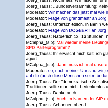
Joerg_Tauss:
Nochmals: Wir mischen uns e
Joerg_Tauss:
..Bundesversammlung: Keinen
Moderator:
Wir machen das jetzt mal wie 
Moderator:
Frage von grandmastr an Jörg 
Joerg_Tauss:
Unterschiedlich. In Berlin w
Moderator:
Frage von DOGBERT an Jörg Tau
Joerg_Tauss:
Natuerlich 12- 16 Stunden- n
MCalpha_(sip):
Mal wieder meine Liebling
SPD-Parteiprogramm?
Joerg_Tauss:
Ihr erwischt mich kalt- ich
agiert
MCalpha_(sip):
dann muss ich mal unsere 
Moderator:
so, nach meiner Uhr sind wir j
auf die (auch diese Menschen seien bedankt
Joerg_Tauss:
Der "demokratische Sozialism
Traditionen sollte man nicht bedenkenlos
Joerg_Tauss:
Danke auch
MCalpha_(sip):
Auch im Namen der SIP möc
Joerg_Tauss:
Schoenen abend