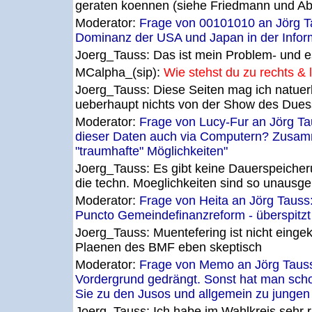
geraten koennen (siehe Friedmann und Abg
Moderator:
Frage von 00101010 an Jörg Ta
Dominanz der USA und Japan in der Informa
Joerg_Tauss:
Das ist mein Problem- und es
MCalpha_(sip):
Wie stehst du zu rechts &
Joerg_Tauss:
Diese Seiten mag ich natuerl
ueberhaupt nichts von der Show des Duess
Moderator:
Frage von Lucy-Fur an Jörg Ta
dieser Daten auch via Computern? Zusam
"traumhafte" Möglichkeiten"
Joerg_Tauss:
Es gibt keine Dauerspeicher
die techn. Moeglichkeiten sind so unausger
Moderator:
Frage von Heita an Jörg Tauss:
Puncto Gemeindefinanzreform - überspitzt 
Joerg_Tauss:
Muentefering ist nicht einge
Plaenen des BMF eben skeptisch
Moderator:
Frage von Memo an Jörg Tauss
Vordergrund gedrängt. Sonst hat man sch
Sie zu den Jusos und allgemein zu jungen 
Joerg_Tauss:
Ich habe im Wahlkreis sehr 