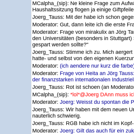
MCalpha_(sip):
Ne kleine Frage zum Aufw
Haushaltssitzung flogen ja einige Giftpfeile
Joerg_Tauss:
Mit der habe ich schon geges
Moderator:
Gut, dann leite ich die erste F
Moderator:
Frage von mirakulix an Jörg T
den Universitäten (besonders in Stuttgart)
gespart werden sollte?"
Joerg_Tauss:
Stimme ich zu. Mich aergert
hatte- und selbst von den eigenen Kuerzun
Moderator:
(ich aendere nur kurz die farbe
Moderator:
Frage von Heita an Jörg Tauss
der finanzstarken internationalen Industri
Joerg_Tauss:
Rot ist schoen (an Moderato
MCalpha_(sip):
*lol*@Joerg DAnn muss ich
Moderator:
Joerg: Weisst du spontan die
Joerg_Tauss:
Wir haben mit dem neuen Urh
nauterlich schwierig.
Joerg_Tauss:
RGB habe ich nicht im Kopf-
Moderator:
Joerg: Gilt das auch für ein zu