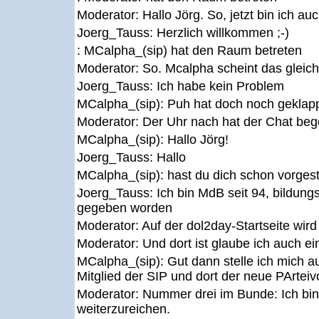
Moderator:
Hallo Jörg. So, jetzt bin ich 
Joerg_Tauss:
Herzlich willkommen ;-)
: MCalpha_(sip) hat den Raum betreten
Moderator:
So. Mcalpha scheint das gleich
Joerg_Tauss:
Ich habe kein Problem
MCalpha_(sip):
Puh hat doch noch geklapp
Moderator:
Der Uhr nach hat der Chat beg
MCalpha_(sip):
Hallo Jörg!
Joerg_Tauss:
Hallo
MCalpha_(sip):
hast du dich schon vorges
Joerg_Tauss:
Ich bin MdB seit 94, bildun
gegeben worden
Moderator:
Auf der dol2day-Startseite wird
Moderator:
Und dort ist glaube ich auch e
MCalpha_(sip):
Gut dann stelle ich mich a
Mitglied der SIP und dort der neue PArteiv
Moderator:
Nummer drei im Bunde: Ich bin
weiterzureichen.