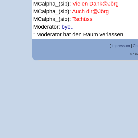
MCalpha_(sip):
Vielen Dank@Jörg
MCalpha_(sip):
Auch dir@Jörg
MCalpha_(sip):
Tschüss
Moderator:
bye..
: Moderator hat den Raum verlassen
[
Impressum
|
Ch
© 199