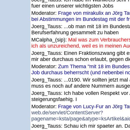
fuer einen unserer wichtigsten Jobs
Moderator:
Frage von mirakulix an Jörg T
bei Abstimmungen im Bundestag mit der f
Joerg_Tauss:
...ob man mit 18 im Bundesta
Berufserfahrung gesammelt zu haben
MCalpha_(sip):
Mal was zum Verbrauchers
ich als unzureichend, weil es in meinen A
Joerg_Tauss:
Einen Fraktionszwang gibt e
mir aber durchaus schon erlaubt, gegen d
Moderator:
Zum Thema "mit 18 im Bundest
Job durchaus beherrscht (und nebenbei n
Joerg_Tauss:
...0190. Wir sollten jetzt m
muss es noch auf andere Nummern ausgew
Joerg_Tauss:
Ich habe vollen Respekt vor 
steigerungsfaehig. I
Moderator:
Frage von Lucy-Fur an Jörg Ta
web.de/servlet/ContentServer?
pagename=ksta/page&atype=ksArtikel&
Joerg_Tauss:
Schau ich mir spaeter an. D