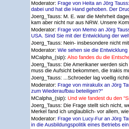
Moderator:
Frage von Heita an Jörg Tauss
dabei und hat die Hand gehoben. Der Druc
Joerg_Tauss:
M. E. war die Mehrheit dage
kam aber nicht nur aus NRW. Unsere Komm
Moderator:
Frage von Memo an Jörg Tauss
USA. Sind Sie mit der Entwicklung der welt
Joerg_Tauss:
Nein- insbesondere nicht mit
Moderator:
Wie sehen sie die Entwicklun
MCalpha_(sip):
Also fandes du die Entsche
Joerg_Tauss:
Die Amerikaner werden sich
muss die Aufsicht bekommen, die Irakis mu
Joerg_Tauss:
...Schroeder lag voellig rich
Moderator:
Frage von mirakulix an Jörg T
zum Wiederaufbau beteiligen?"
MCalpha_(sip):
Und wie fandest du den "
Joerg_Tauss:
Die Frage stellt sich nicht, 
Merkel fand ich unglaublich- vor allem, w
Moderator:
Frage von Lucy-Fur an Jörg Ta
in die Ausbildungspolitik eines Betriebs e