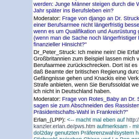
werden: Junge Männer steigen durch die W
Jahr später ins Berufsleben ein?
Moderator:
Frage von django an Dr. Struck
einer Berufsarmee nicht längerfristig bess
wenn es um Qualifikation und Ausrüstung
(wenn man die Sache noch längerfristiger b
finanzieller Hinsicht?"
Dr_Peter_Struck:
Ich meine nein! Die Erfa
Großbritannien zum Beispiel lassen mich v
Berufaarmee zurückschrecken. Dort ist es
daß Beamte der britischen Regierung durc
Gefängnisse gehen und Knackis eine Verk
Strafe anbieten, wenn Sie Berufssoldat we
ich nicht in Deutschland haben.
Moderator:
Frage von Rotes_Baby an Dr. 
sagen sie zum Abschneiden des Rassisten
Präsidentschafts-Wahl in Frankreich?"
Erlan_(LPP):
<-- macht mal eben auf
http:
kanzler.erlan.de/pws.htm
aufmerksam - mi
dol2day genutzten Präferenzwahlsystem hä