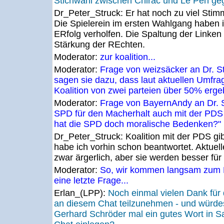
Stichwahl zwischen Chirac und Le Pen ge
Dr_Peter_Struck:
Er hat noch zu viel St
Die Spielerein im ersten Wahlgang haben
ERfolg verholfen. Die Spaltung der Linken 
Stärkung der REchten.
Moderator:
zur koalition...
Moderator:
Frage von weizsäcker an Dr. S
sagen sie dazu, dass laut aktuellen Umfra
Koalition von zwei parteien über 50% erg
Moderator:
Frage von BayernAndy an Dr. S
SPD für den Macherhalt auch mit der PDS
hat die SPD doch moralische Bedenken?"
Dr_Peter_Struck:
Koalition mit der PDS gib
habe ich vorhin schon beantwortet. Aktuel
zwar ärgerlich, aber sie werden besser fü
Moderator:
So, wir kommen langsam zum E
eine letzte Frage...
Erlan_(LPP):
Noch einmal vielen Dank für 
an diesem Chat teilzunehmen - und würde
Gerhard Schröder mal ein gutes Wort in S