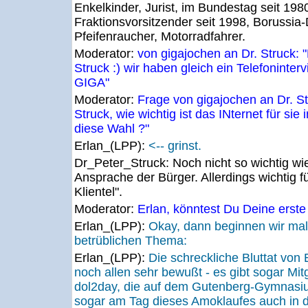
Enkelkinder, Jurist, im Bundestag seit 198
Fraktionsvorsitzender seit 1998, Borussi
Pfeifenraucher, Motorradfahrer.
Moderator:
von gigajochen an Dr. Struck: "
Struck :) wir haben gleich ein Telefoninter
GIGA"
Moderator:
Frage von gigajochen an Dr. St
Struck, wie wichtig ist das INternet für sie
diese Wahl ?"
Erlan_(LPP):
<-- grinst.
Dr_Peter_Struck:
Noch nicht so wichtig wie
Ansprache der Bürger. Allerdings wichtig f
Klientel".
Moderator:
Erlan, könntest Du Deine erste
Erlan_(LPP):
Okay, dann beginnen wir mal
betrüblichen Thema:
Erlan_(LPP):
Die schreckliche Bluttat von E
noch allen sehr bewußt - es gibt sogar Mitg
dol2day, die auf dem Gutenberg-Gymnasi
sogar am Tag dieses Amoklaufes auch in 