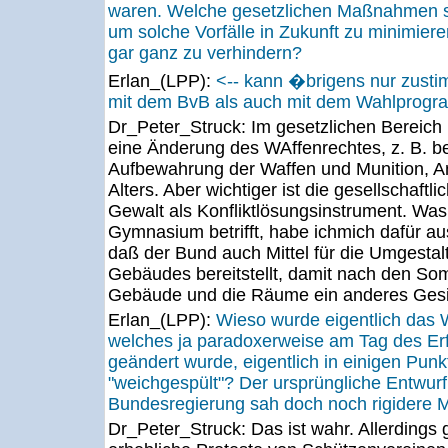
waren. Welche gesetzlichen Maßnahmen s
um solche Vorfälle in Zukunft zu minimiere
gar ganz zu verhindern?
Erlan_(LPP):
<-- kann �brigens nur zust
mit dem BvB als auch mit dem Wahlprogr
Dr_Peter_Struck:
Im gesetzlichen Bereich 
eine Änderung des WAffenrechtes, z. B. be
Aufbewahrung der Waffen und Munition, 
Alters. Aber wichtiger ist die gesellschaftl
Gewalt als Konfliktlösungsinstrument. Wa
Gymnasium betrifft, habe ichmich dafür a
daß der Bund auch Mittel für die Umgestal
Gebäudes bereitstellt, damit nach den So
Gebäude und die Räume ein anderes Gesi
Erlan_(LPP):
Wieso wurde eigentlich das 
welches ja paradoxerweise am Tag des Er
geändert wurde, eigentlich in einigen Pun
"weichgespült"? Der ursprüngliche Entwurf
Bundesregierung sah doch noch rigidere
Dr_Peter_Struck:
Das ist wahr. Allerdings