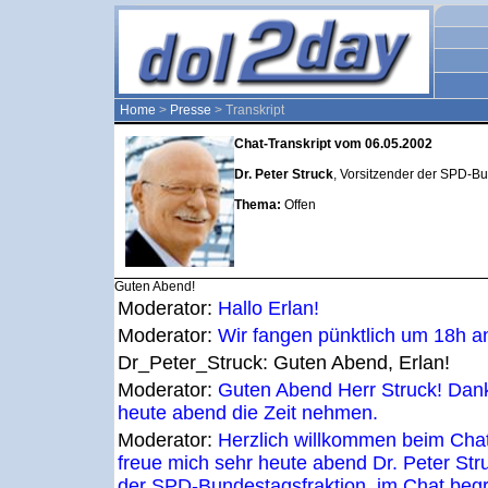
Home
>
Presse
> Transkript
Chat-Transkript vom 06.05.2002
Dr. Peter Struck
, Vorsitzender der SPD-Bu
Thema:
Offen
Guten Abend!
Moderator:
Hallo Erlan!
Moderator:
Wir fangen pünktlich um 18h an
Dr_Peter_Struck:
Guten Abend, Erlan!
Moderator:
Guten Abend Herr Struck! Dank
heute abend die Zeit nehmen.
Moderator:
Herzlich willkommen beim Chat
freue mich sehr heute abend Dr. Peter Str
der SPD-Bundestagsfraktion, im Chat begr