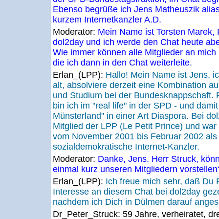
Ebenso begrüße ich Jens Matheuszik alias 
kurzem Internetkanzler A.D.
Moderator:
Mein Name ist Torsten Marek, 
dol2day und ich werde den Chat heute ab
Wie immer können alle Mitglieder an mich 
die ich dann in den Chat weiterleite.
Erlan_(LPP):
Hallo! Mein Name ist Jens, i
alt, absolviere derzeit eine Kombination a
und Studium bei der Bundesknappschaft. Pa
bin ich im "real life" in der SPD - und dam
Münsterland" in einer Art Diaspora. Bei dol
Mitglied der LPP (Le Petit Prince) und war 
vom November 2001 bis Februar 2002 als E
sozialdemokratische Internet-Kanzler.
Moderator:
Danke, Jens. Herr Struck, könnt
einmal kurz unseren Mitgliedern vorstellen
Erlan_(LPP):
Ich freue mich sehr, daß Du P
Interesse an diesem Chat bei dol2day geze
nachdem ich Dich in Dülmen darauf ange
Dr_Peter_Struck:
59 Jahre, verheiratet, dr