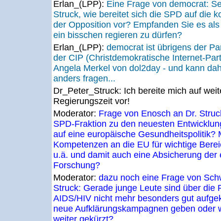
Erlan_(LPP):
Eine Frage von democrat: Se
Struck, wie bereitet sich die SPD auf die 
der Opposition vor? Empfanden Sie es al
ein bisschen regieren zu dürfen?
Erlan_(LPP):
democrat ist übrigens der Pa
der CIP (Christdemokratische Internet-Parte
Angela Merkel von dol2day - und kann dah
anders fragen...
Dr_Peter_Struck:
Ich bereite mich auf weit
Regierungszeit vor!
Moderator:
Frage von Enosch an Dr. Struck
SPD-Fraktion zu den neuesten Entwicklu
auf eine europäische Gesundheitspolitik?
Kompetenzen an die EU für wichtige Berei
u.ä. und damit auch eine Absicherung der
Forschung?
Moderator:
dazu noch eine Frage von Sch
Struck: Gerade junge Leute sind über die 
AIDS/HIV nicht mehr besonders gut aufgekl
neue Aufklärungskampagnen geben oder we
weiter gekürzt?