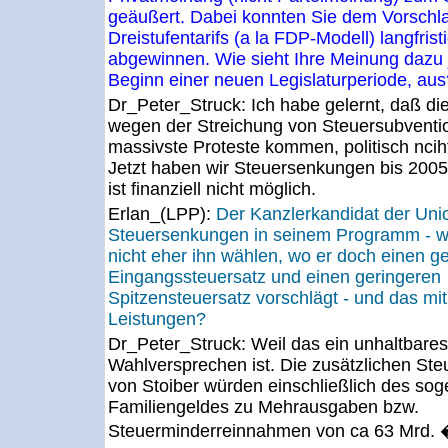
geäußert. Dabei konnten Sie dem Vorschl
Dreistufentarifs (a la FDP-Modell) langfrist
abgewinnen. Wie sieht Ihre Meinung dazu 
Beginn einer neuen Legislaturperiode, aus
Dr_Peter_Struck:
Ich habe gelernt, daß di
wegen der Streichung von Steuersubventi
massivste Proteste kommen, politisch ncih
Jetzt haben wir Steuersenkungen bis 2005
ist finanziell nicht möglich.
Erlan_(LPP):
Der Kanzlerkandidat der Unio
Steuersenkungen in seinem Programm - w
nicht eher ihn wählen, wo er doch einen g
Eingangssteuersatz und einen geringeren
Spitzensteuersatz vorschlägt - und das mi
Leistungen?
Dr_Peter_Struck:
Weil das ein unhaltbares
Wahlversprechen ist. Die zusätzlichen St
von Stoiber würden einschließlich des so
Familiengeldes zu Mehrausgaben bzw.
Steuerminderreinnahmen von ca 63 Mrd. 