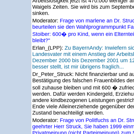
Arbeitslosigkeit jetzt ist 470.000 weniger a
Waigels Zeiten. Sie wird bis zum Septemb
sinken.
Moderator:
Frage von marlene an Dr. Stru
beurteilen sie den Wahlprogrammpunkt Fam
Stoiber: 600� pro Kind, wenn ein Elternte
bleibt?"
Erlan_(LPP):
Zu BayernAndy: Inwiefern si
Landesvater mit einem Anstieg der Arbeits
Dezember 2000 bis Dezember 2001 um 12
besser stellt, ist mir übrigens fraglich...
Dr_Peter_Struck:
NIcht finanzierbar und 
Bestätigung des falschen Frauenbildes der
soll zuhause bleiben und mit 600 � zufried
werden. Dafür werden Kindergeld, Erzieh
andere kindbezogenen Leistungen gestric
Ende viele Alleinerziehende gegenüber de
Zustand benachteiligt werden.
Moderator:
Frage von Politfuchs an Dr. St
geehrter Herr Struck, Sie haben 1999 einm
Privatmeinung (nicht Parteimeinung) zum