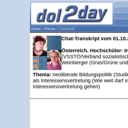
Home
>
Presse
> Transkript
Chat-Transkript vom 01.10
Österreich. Hochschüler- I
(VSSTÖ/Verband sozialistisc
Weinberger (Gras/Grüne und 
Thema:
neoliberale Bildungspolitik (Stu
als Interessensvertretung (Wie weit darf 
Interessensvertretung gehen)