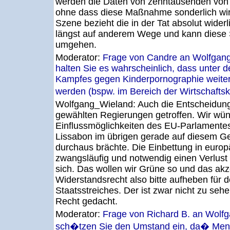
werden die Daten von zehntausenden von U
ohne dass diese Maßnahme sonderlich wir
Szene bezieht die in der Tat absolut wider
längst auf anderem Wege und kann diese S
umgehen.
Moderator:
Frage von Candre an Wolfgang
halten Sie es wahrscheinlich, dass unter
Kampfes gegen Kinderpornographie weitere
werden (bspw. im Bereich der Wirtschaftsk
Wolfgang_Wieland:
Auch die Entscheidun
gewählten Regierungen getroffen. Wir wü
Einflussmöglichkeiten des EU-Parlamentes
Lissabon im übrigen gerade auf diesem Ge
durchaus brächte. Die Einbettung in europ
zwangsläufig und notwendig einen Verlust 
sich. Das wollen wir Grüne so und das akz
Widerstandsrecht also bitte aufheben für d
Staatsstreiches. Der ist zwar nicht zu sehe
Recht gedacht.
Moderator:
Frage von Richard B. an Wol
sch�tzen Sie den Umstand ein, da� Mens