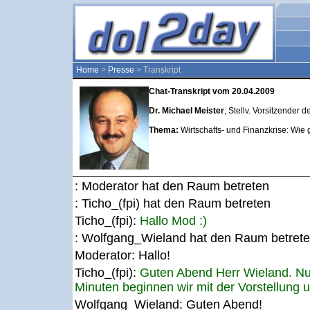
Home
>
Presse
> Transkript
Chat-Transkript vom 20.04.2009
Dr. Michael Meister
, Stellv. Vorsitzender
Thema:
Wirtschafts- und Finanzkrise: Wie 
: Moderator hat den Raum betreten
: Ticho_(fpi) hat den Raum betreten
Ticho_(fpi):
Hallo Mod :)
: Wolfgang_Wieland hat den Raum betret
Moderator:
Hallo!
Ticho_(fpi):
Guten Abend Herr Wieland. Nur
Minuten beginnen wir mit der Vorstellung
Wolfgang_Wieland:
Guten Abend!