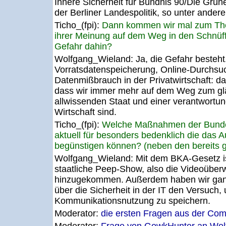
Innere Sicherheit für Bündnis 90/Die Grüne
der Berliner Landespolitik, so unter andere
Ticho_(fpi):
Dann kommen wir mal zum The
ihrer Meinung auf dem Weg in den Schnüffe
Gefahr dahin?
Wolfgang_Wieland:
Ja, die Gefahr beste
Vorratsdatenspeicherung, Online-Durchsuc
Datenmißbrauch in der Privatwirtschaft: da
dass wir immer mehr auf dem Weg zum gl
allwissenden Staat und einer verantwortu
Wirtschaft sind.
Ticho_(fpi):
Welche Maßnahmen der Bundes
aktuell für besonders bedenklich die das 
begünstigen können? (neben den bereits 
Wolfgang_Wieland:
Mit dem BKA-Gesetz i
staatliche Peep-Show, also die Videoüb
hinzugekommen. Außerdem haben wir ganz
über die Sicherheit in der IT den Versuch,
Kommunikationsnutzung zu speichern.
Moderator:
die ersten Fragen aus der Comm