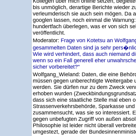
Kollegen über mich online setzen, begleite
bis unmöglich, derartige Berichte wieder z
verleumderisch sie auch sein mögen. Da 
googlen lassen, noch einmal die Warnung:
hundertfach überlegen, was er von sich sel
veröffentlicht.
Moderator:
Frage von Kotetsu an Wolfga
gesammelten Daten sind ja sehr pers�nlic
Wie wird verhindert, dass auch niemand d
wenn so ein Fall generell eher unwahrschein
sicher vorbereitet?"
Wolfgang_Wieland:
Daten, die eine Behör
müssen gegen unberechtigte Weitergabe 
werden. Sie dürfen nur zu dem Zweck ver
erhoben wurden (Zweckbindungsgrundsatz).
dass sich eine staatliche Stelle mal eben o
Strassenverkehrsbehörde, Sparkasse und
zusammensucht, was sie so interessiert.
gegen unbefugten Zugriff von außen absol
Philosophie ist leider nicht überall verbreit
umgestezt, gerade der Bundesinnenministe