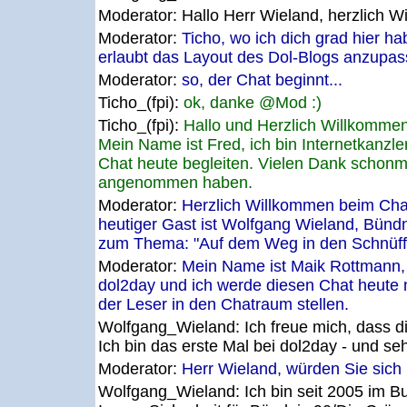
Moderator:
Hallo Herr Wieland, herzlich W
Moderator:
Ticho, wo ich dich grad hier ha
erlaubt das Layout des Dol-Blogs anzupas
Moderator:
so, der Chat beginnt...
Ticho_(fpi):
ok, danke @Mod :)
Ticho_(fpi):
Hallo und Herzlich Willkommen
Mein Name ist Fred, ich bin Internetkanzl
Chat heute begleiten. Vielen Dank schonma
angenommen haben.
Moderator:
Herzlich Willkommen beim Cha
heutiger Gast ist Wolfgang Wieland, Bünd
zum Thema: "Auf dem Weg in den Schnüffe
Moderator:
Mein Name ist Maik Rottmann, 
dol2day und ich werde diesen Chat heute 
der Leser in den Chatraum stellen.
Wolfgang_Wieland:
Ich freue mich, dass 
Ich bin das erste Mal bei dol2day - und se
Moderator:
Herr Wieland, würden Sie sich 
Wolfgang_Wieland:
Ich bin seit 2005 im B