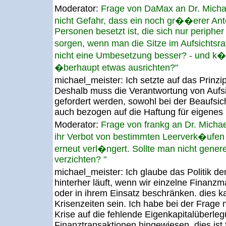
Moderator:
Frage von DaMax an Dr. Mich
nicht Gefahr, dass ein noch gr��erer Ante
Personen besetzt ist, die sich nur periph
sorgen, wenn man die Sitze im Aufsichts
nicht eine Umbesetzung besser? - und k�n
�berhaupt etwas ausrichten?"
michael_meister:
Ich setzte auf das Prinzi
Deshalb muss die Verantwortung von Aufsic
gefordert werden, sowohl bei der Beaufsi
auch bezogen auf die Haftung für eigenes
Moderator:
Frage von frankg an Dr. Micha
ihr Verbot von bestimmten Leerverk�ufen
erneut verl�ngert. Sollte man nicht genere
verzichten? "
michael_meister:
Ich glaube das Politik 
hinterher läuft, wenn wir einzelne Finanzm
oder in ihrem Einsatz beschränken. dies kan
Krisenzeiten sein. Ich habe bei der Frage
Krise auf die fehlende Eigenkapitalüberleg
Finanztransaktionen hingewiesen. dies ist