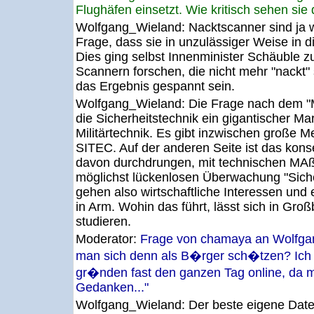
Flughäfen einsetzt. Wie kritisch sehen si
Wolfgang_Wieland:
Nacktscanner sind ja w
Frage, dass sie in unzulässiger Weise in d
Dies ging selbst Innenminister Schäuble zu 
Scannern forschen, die nicht mehr "nackt"
das Ergebnis gespannt sein.
Wolfgang_Wieland:
Die Frage nach dem "Ma
die Sicherheitstechnik ein gigantischer Mar
Militärtechnik. Es gibt inzwischen große Me
SITEC. Auf der anderen Seite ist das konse
davon durchdrungen, mit technischen MA
möglichst lückenlosen Überwachung "Sicher
gehen also wirtschaftliche Interessen und
in Arm. Wohin das führt, lässt sich in Groß
studieren.
Moderator:
Frage von chamaya an Wolfg
man sich denn als B�rger sch�tzen? Ich b
gr�nden fast den ganzen Tag online, da 
Gedanken..."
Wolfgang_Wieland:
Der beste eigene Date