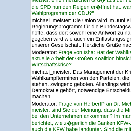
Meister, einen herzlichen Gru� aus der
die SPD nun den Reigen er�ffnet hat, w
Wahlprogramm der CDU?"
michael_meister:
Die Union wird im Juni 
Regierungsprogramm für die Bundestagswa
hoffe, dass dort sowohl eine Antwort zu nac
gegeben wird wie auch ein Entlastungssign
unserer Gesellschaft. Herzliche Grüße na
Moderator:
Frage von Isha: Hat der Wahlk
aktuelle Arbeit der Großen Koalition hinsi
Wirtschaftskrise?
michael_meister:
Das Management der Kri
Wahlkampfterminen von den Parteien, die
stehen, zwingend geboten. Allerdings wird
Demokratie gehört, notwendige Entscheidu
machen.
Moderator:
Frage von HerbertP an Dr. Mic
meister, sind Sie der Meinung, dass die Mi
bei den Unternehmen ankommen? Im mana
berichtet, wie z�gerlich die Banken KFW
auch die KFW habe landunter. Sind die mitte