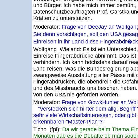
und Bürger. Ich habe mich immer bemüht, d
Datenschutzbeauftragten Prof. Garstka und
Kräften zu unterstützen.
Moderator:
Frage von DeeJay an Wolfga
Sie denn vorschlagen, soll den USA gesag
Einreisen in ihr Land diese Fingerabdr�ck
Wolfgang_Wieland:
Es ist ein Unterschied,
Einreise Fingerabdrücke abnimmt. Das ist 
verhindern. Ich kann höchstens darauf reag
Land reisen. Was die Bundesregierung aber
zwangsweise Ausstattung aller Pässe mit di
Fingerabdrücken, die obendrein die Gefah
und des Missbrauchs uns beschert haben. D
von den USA nie gefordert worden.
Moderator:
Frage von GowkHunter an Wol
"Verstecken sich hinter dem allg. Begriff "
sehr viele Wirtschaftsinteressen, oder gib
erkennbaren "Master-Plan"?"
Ticho_(fpi):
Da wir gerade beim Thema Einr
Monaten gab es die Debatte ob man soge