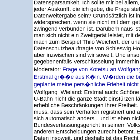
Datensparsamkeit. Ich sollte mir bei allem, 
jeder Auskunft, die ich gebe, die Frage ste
Datenweitergabe sein? Grundsätzlich ist 
widersprechen, wenn sie nicht mit dem get
zwingend verbunden ist. Darüberhinaus ist
man sich nicht ein Zweitgerät leistet, mit d
mach zum Beispiel Thilo Weichert, der un
Datenschutzbeauftragte von Schleswig-Holst
aber inzwischen sind wir soweit. Und anso
gegebenenfalls Verschlüsselung immerhin 
Moderator:
Frage von Kotetsu an Wolfgan
Erstmal gr��e aus K�ln. W�rden die b
geplante meine pers�nliche Frieheit nich
Wolfgang_Wieland:
Erstmal auch: Schöne
U-Bahn nicht die ganze Stadt einstürzen lä
erhebliche Beschränkungen Ihrer Freiheit
muss, dass sein Verhalten registriert und a
sich automatisch anders - und ist eben nich
Bundesverfassungsgericht in seinem Volks
anderen Entscheidungen zurecht betont. E
Daten insoweit, und deshalb ist das Recht 