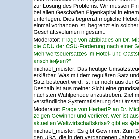
zur Lösung des Problems. Wir müssen Fin
bei allen Geschäften Eigenkapital in ein
unterlegen. Dies begrenzt mögliche Hebele
einmal vorhanden ist, begrenzt ein solche
Geschäftsvolumen ingesamt.
Moderator:
Frage von alzibiades an Dr. M
die CDU der CSU-Forderung nach einer 
Mehrwertseuersatzes im Hotel- und Gast
anschlie�en?"
michael_meister:
Das heutige Umsatzsteue
erklärbar. Was mit dem regulären Satz un
Satz besteuert wird, ist nur noch aus der 
Deshalb ist aus meiner Sicht eine grundsät
nächsten Wahlperiode anzustreben. Ziel m
verständliche Systematisierung der Umsatz
Moderator:
Frage von HerbertP an Dr. Mic
zeigen Gewinner und verlierer. Wer ist aus
aktuellen Weltwirtschaftskrise? gibt es �
michael_meister:
Es gibt Gewinner. Zum Be
den USA, die in den vergangenen Jahren eig