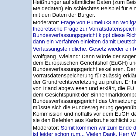
Heißhunger auf sämtliche Daten (zum Bei
Meldedaten) ein schlechtes Beispiel für
mit den Daten der Bürger.
Moderator:
Frage von Pumeluk3 an Wolfg
theoretische Frage zur Vorratsdatenspei
Bundesverfassungsgericht kippt diese Rich
dann ein Verfahren einleiten damit Deutsc
Verfassungsfeindliche, Gesetz wieder einf
Wolfgang_Wieland:
Dann würde der sogen
dem Europäischen Gerichtshof (EuGH) u
Bundesverfassungsgericht eskalieren. De
Vorratsdatenspeicherung für zuässig erklär
der Grundrechtsverletzung zu prüfen. Er ha
von Irland abgewiesen und erklärt, die EU d
dem Gesichtspunkt der Binnenmarktkompe
Bundesverfassungsgericht das Umsetzungs
müsste sich die Bundesregierung gegenüb
Kommission und notfalls vor dem EuGH da
sie den Befehlen aus Karlsruhe schlicht zu
Moderator:
Somit kommen wir zum Ende de
ist leider schon rum... Vielen Dank, Herr 