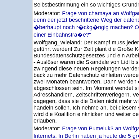
Selbstbestimmung ein so wichtiges Grundr
Moderator:
Frage von chamaya an Wolfga
denn der jetzt beschrittene Weg der date
�berhaupt noch r�ckg�ngig machen? Ode
einer Einbahnstra�e?"
Wolfgang_Wieland:
Der Kampf muss jede
geführt werden! Zur Zeit plant die Große 
Bundesdatenschutzgesetzes und ein Arbe
- Auslöser waren die Skandale von Lidl bi
zwingend diese neuen Regelungen werden, o
back zu mehr Datenschutz einleiten werden,
zwei Monaten beantworten. Dann werden 
abgeschlossen sein. Im Moment wendet si
Adresshändlern, Zeitschriftenverlegern, 
dagegen, dass sie die Daten nicht mehr wie
handeln sollen. Ich nehme an, bei diesem 
wird die Koalition einknicken und weiter 
erlauben.
Moderator:
Frage von Pumeluk3 an Wolfg
Internets: In Berlin haben ja heute die 5 