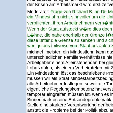
der Krisen am Arbeitsmarkt wird erst zeitve
Moderator:
Frage von Richard B. an Dr. 
ein Mindestlohn nicht sinnvoller um die U
verpflichten, ihren Arbeitnehmern vern�n
Wenn der Staat aufstockt w�re dies doch e
L�hne, die nahe oberhalb der Grenze f�r 
diese unter die Grenze zu senken und sic
wenigstens teilweise vom Staat bezahlen z
michael_meister:
ein Mindestlohn kann da
unterschiedlichen Familienverhältnisse nie
Arbeitgeber einem Alleinstehenden bei gle
Lohn zahlen, als einem Verheirateten mit 2 
Ein Mindestlohn löst das beschriebene Pro
müssen wir als Staat Mindestarbeitsbedin
alle Arbeitnehmer festlegen, soweit die Tar
eigentliche Regelungskompetenz hat versag
temporär eingreifen müssen ist, wenn es 
Binnenmarktes eine Entsendeproblematik g
Stelle eine stärkere Verantwortung der be
anstatt die Probleme bei der Politik abzula