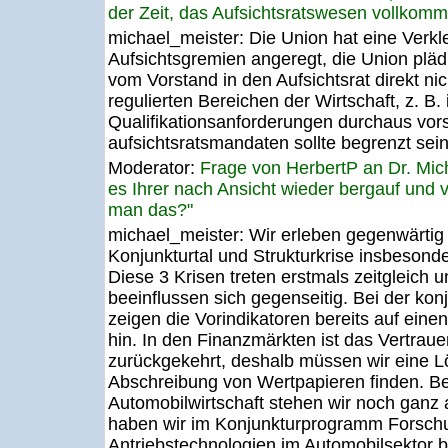
der Zeit, das Aufsichtsratswesen vollkomm
michael_meister:
Die Union hat eine Verkl
Aufsichtsgremien angeregt, die Union pläd
vom Vorstand in den Aufsichtsrat direkt ni
regulierten Bereichen der Wirtschaft, z. B.
Qualifikationsanforderungen durchaus vors
aufsichtsratsmandaten sollte begrenzt sein
Moderator:
Frage von HerbertP an Dr. Mi
es Ihrer nach Ansicht wieder bergauf und 
man das?"
michael_meister:
Wir erleben gegenwärtig 
Konjunkturtal und Strukturkrise insbesond
Diese 3 Krisen treten erstmals zeitgleich u
beeinflussen sich gegenseitig. Bei der ko
zeigen die Vorindikatoren bereits auf e
hin. In den Finanzmärkten ist das Vertraue
zurückgekehrt, deshalb müssen wir eine L
Abschreibung von Wertpapieren finden. Bei 
Automobilwirtschaft stehen wir noch ganz
haben wir im Konjunkturprogramm Forschu
Antriebstechnologien im Automobilsektor be