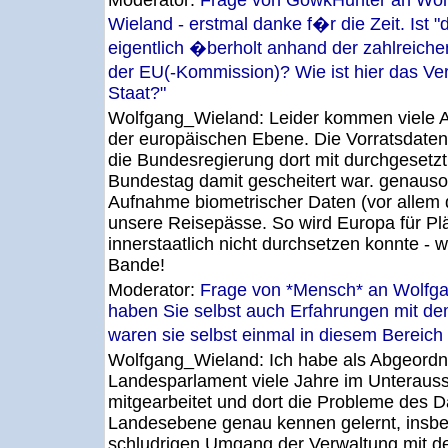
Moderator:
Frage von GowkHunter an Wol
Wieland - erstmal danke f�r die Zeit. Ist "
eigentlich �berholt anhand der zahlreiche
der EU(-Kommission)? Wie ist hier das Ve
Staat?"
Wolfgang_Wieland:
Leider kommen viele A
der europäischen Ebene. Die Vorratsdaten
die Bundesregierung dort mit durchgesetzt
Bundestag damit gescheitert war. genauso v
Aufnahme biometrischer Daten (vor allem 
unsere Reisepässe. So wird Europa für Plän
innerstaatlich nicht durchsetzen konnte - 
Bande!
Moderator:
Frage von *Mensch* an Wolfga
haben Sie selbst auch Erfahrungen mit d
waren sie selbst einmal in diesem Bereich
Wolfgang_Wieland:
Ich habe als Abgeordne
Landesparlament viele Jahre im Unteraus
mitgearbeitet und dort die Probleme des 
Landesebene genau kennen gelernt, insb
schludrigen Umgang der Verwaltung mit d