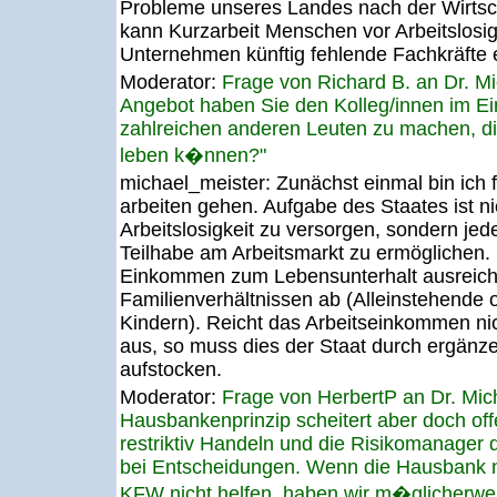
Probleme unseres Landes nach der Wirtsch
kann Kurzarbeit Menschen vor Arbeitslosi
Unternehmen künftig fehlende Fachkräfte e
Moderator:
Frage von Richard B. an Dr. 
Angebot haben Sie den Kolleg/innen im E
zahlreichen anderen Leuten zu machen, d
leben k�nnen?"
michael_meister:
Zunächst einmal bin ich
arbeiten gehen. Aufgabe des Staates ist n
Arbeitslosigkeit zu versorgen, sondern j
Teilhabe am Arbeitsmarkt zu ermöglichen. I
Einkommen zum Lebensunterhalt ausreicht
Familienverhältnissen ab (Alleinstehende o
Kindern). Reicht das Arbeitseinkommen ni
aus, so muss dies der Staat durch ergänz
aufstocken.
Moderator:
Frage von HerbertP an Dr. Mi
Hausbankenprinzip scheitert aber doch off
restriktiv Handeln und die Risikomanager
bei Entscheidungen. Wenn die Hausbank n
KFW nicht helfen. haben wir m�glicherwei