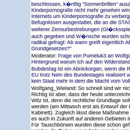
beschlossen, k�nftig "Sonnenbrillen" ausz
Kinderpornografie nicht mehr gesehen wird
Internets um Kinderpornografie zu verber
Befugniissen ausgestattet, die an die STAS
weiterer Zensurbestrebungen (Gl�cksspiel,
auch gegeben und W�nsche wurden sch
radikal gefragt: Ab wann greift eigentlich A
Grundgesetzes?"
Moderator:
Frage von Pumeluk3 an Wolf
Hintergrund warum ich auf den Widersta
Bubdestag ist ein Abnickorgan, wenn di
EU trotz Nein des Bundestages realisiert 
kein Staat mehr in dem die Macht vom Vol
Wolfgang_Wieland:
So schnell sind wir ni
Richtig ist aber, dass der heute unterzeic
Witz ist, denn die rechtliche Grundlage s
werden (am Mittwoch erst als Entwurf der
Kabinett). Zugleich lässt diese Maßnahme 
es auch in Zukunft auf anderen Gebieten I
Für Tauschbörsen wurden diese schon gef